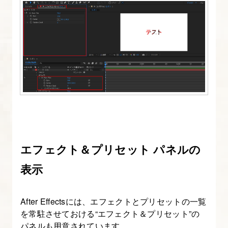
知
る
4.
After
Effects
操
作
画
面
の
エフェクト＆プリセット パネルの
把
表示
握
と
After Effectsには、エフェクトとプリセットの一覧
初
を常駐させておける“エフェクト＆プリセット”の
期
パネルも用意されています。