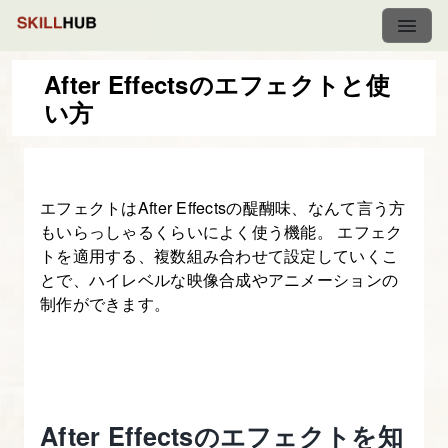
After Effectsのエフェクトと使
い方
動
画
編
エフェクトはAfter Effectsの醍醐味、なんて言う方
集
もいらっしゃるくらいによく使う機能。 エフェク
初
トを適用する、複数組み合わせて設定していくこ
心
とで、ハイレベルな映像合成やアニメーションの
者
制作ができます。
の
た
め
の
After Effectsのエフェクトを知
After