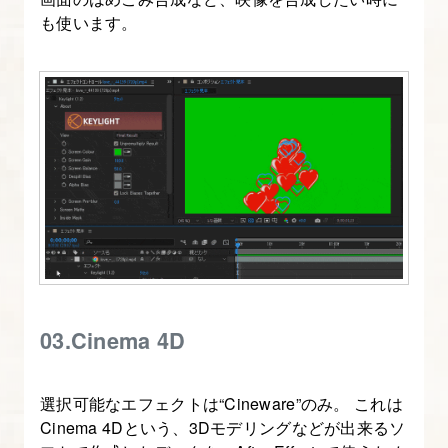
ョ
も使います。
ン
表
現
を
制
作
す
る
10.
イ
03.Cinema 4D
ー
ジ
選択可能なエフェクトは“Cineware”のみ。 これは
ン
Cinema 4Dという、3Dモデリングなどが出来るソ
グ