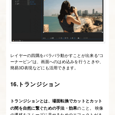
の
3D
カ
メ
ラ
と
ビ
ュ
レイヤーの四隅をバラバラ動かすことが出来る“コ
ーナーピン”は、画面へのはめ込みを行うときや、
ー
簡易3D表現などにも活用できます。
に
つ
16.トランジション
い
て
知
トランジションとは、場面転換でカットとカット
る
の間を自然に繋ぐための手法・効果
のこと。 映像
の遷移をスムーズに見せるためのエフェクトがま