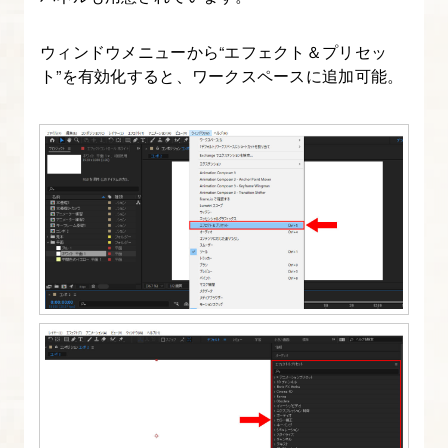
設
定
ウィンドウメニューから“エフェクト＆プリセッ
ト”を有効化すると、ワークスペースに追加可能。
5.
After
Effects
の
レ
イ
ヤ
ー
を
理
解
す
る