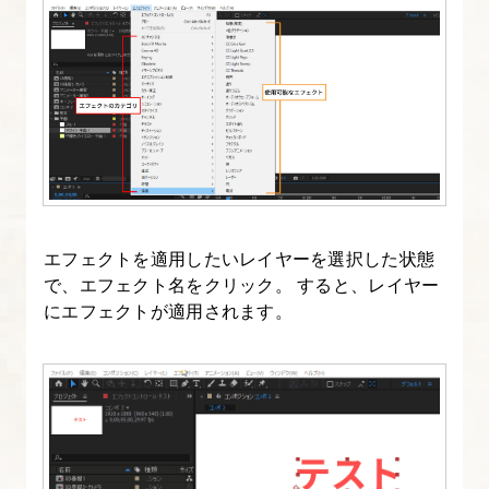
After
Effects
と
映
像
制
作
の
基
エフェクトを適用したいレイヤーを選択した状態
で、エフェクト名をクリック。 すると、レイヤー
礎
にエフェクトが適用されます。
知
識
3.
After
Effects