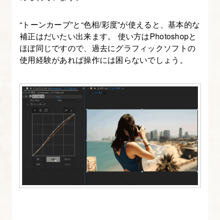
キ
ス
“トーンカーブ”と“色相/彩度”が使えると、基本的な
ト
補正はだいたい出来ます。 使い方はPhotoshopと
ア
ほぼ同じですので、過去にグラフィックソフトの
使用経験があれば操作には困らないでしょう。
ニ
メ
ー
シ
ョ
ン
を
作
成
す
る