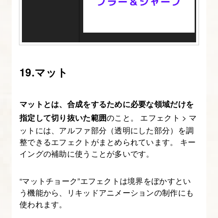
ク
リ
プ
ト、
エ
19.マット
ク
ス
テ
マットとは、合成をするために必要な領域だけを
ン
指定して切り抜いた範囲
のこと。 エフェクト > マ
シ
ットには、アルファ部分（透明にした部分）を調
ョ
整できるエフェクトがまとめられています。 キー
イングの補助に使うことが多いです。
ン
を
“マットチョーク”エフェクトは境界をぼかすとい
追
う機能から、リキッドアニメーションの制作にも
加・
使われます。
削