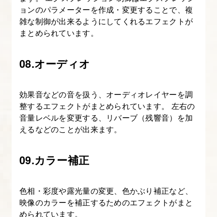
い
ョンのパラメーターを作成・変更することで、複
て
雑な制御が出来るようにしてくれるエフェクトが
まとめられています。
知
る
08.オーディオ
12.
ア
効果音などの音を扱う、オーディオレイヤーを調
ニ
整するエフェクトがまとめられています。 左右の
メ
音量レベルを変更する、リバーブ（残響音）を加
ー
えるなどのことが出来ます。
タ
ー
09.カラー補正
機
能
色相・彩度や露光量の変更、色かぶり補正など、
で
映像のカラーを補正するためのエフェクトがまと
テ
められています。