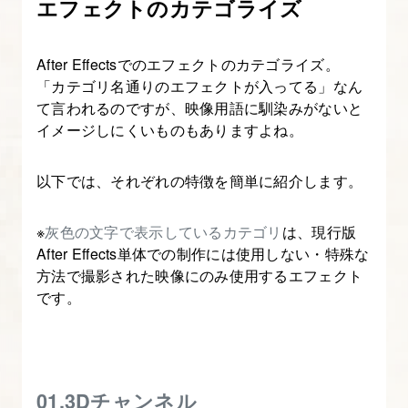
エフェクトのカテゴライズ
ラ
イ
After Effectsでのエフェクトのカテゴライズ。
ン
「カテゴリ名通りのエフェクトが入ってる」なん
パ
て言われるのですが、映像用語に馴染みがないと
ネ
イメージしにくいものもありますよね。
ル
の
以下では、それぞれの特徴を簡単に紹介します。
操
作
※
灰色の文字で表示しているカテゴリ
は、現行版
に
After Effects単体での制作には使用しない・特殊な
つ
方法で撮影された映像にのみ使用するエフェクト
です。
い
て
知
る
01.3Dチャンネル