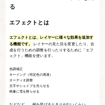
Effects
る
入
門
エフェクトとは
講
座
エフェクトとは、レイヤーに様々な効果を追加す
【ア
る機能です。
レイヤーの見た目を変更したり、合
ニ
成を行うための調整を行ったりするために「エフ
メ
ェクト」機能を使います。
ー
シ
色調補正
ョ
キーイング（特定色の透過）
ン
オーディオ調整
図
文字やシェイプを光らせる
解
映像に雪を降らせる
た
っ
などなど……例を挙げるときりがないくらい、