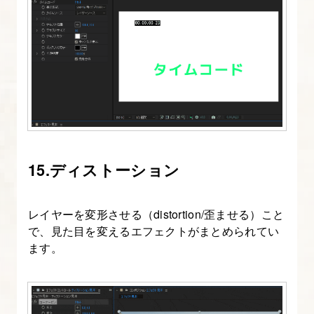
イ
ヤ
ー
で
照
明
効
果
15.ディストーション
を
加
え
レイヤーを変形させる（distortion/歪ませる）こと
る
で、見た目を変えるエフェクトがまとめられてい
ます。
19.
After
Effects