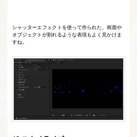
ト
と
使
シャッターエフェクトを使って作られた、画面や
い
オブジェクトが割れるような表現もよく見かけま
方
すね。
15.
ア
ニ
メ
ー
シ
ョ
ン
プ
リ