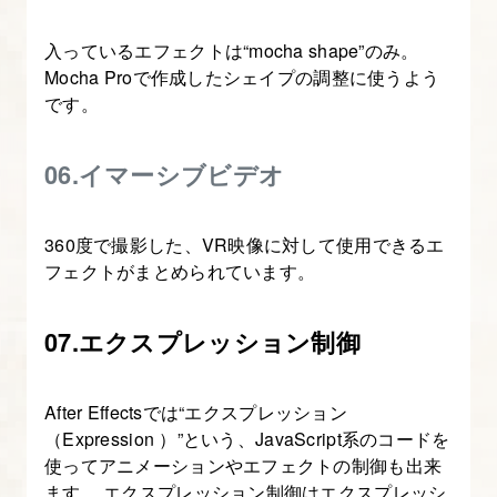
を
作
入っているエフェクトは“mocha shape”のみ。
Mocha Proで作成したシェイプの調整に使うよう
る
です。
11.
06.イマーシブビデオ
After
Effects
の“ア
360度で撮影した、VR映像に対して使用できるエ
ニ
フェクトがまとめられています。
メ
ー
07.エクスプレッション制御
タ
ー”機
After Effectsでは“エクスプレッション
能
（Expression ）”という、JavaScript系のコードを
に
使ってアニメーションやエフェクトの制御も出来
つ
ます。 エクスプレッション制御はエクスプレッシ