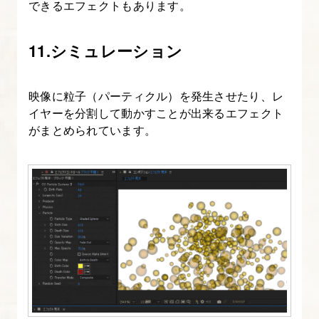
Premiere
できるエフェクトもあります。
Pro
で
11.シミュレーション
使
う
映像に粒子（パーティクル）を発生させたり、レ
方
イヤーを分割して動かすことが出来るエフェクト
法
がまとめられています。
14.
After
Effects
の
エ
フ
ェ
ク