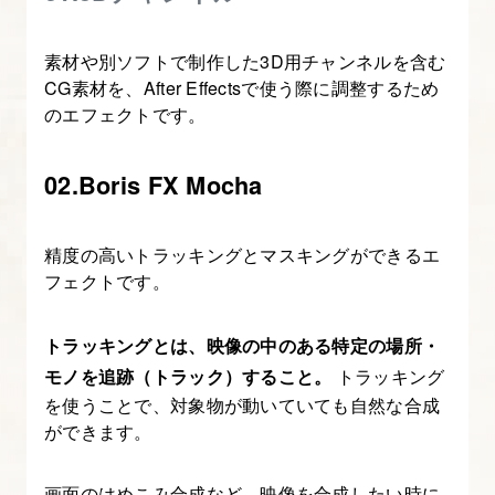
9.
キ
素材や別ソフトで制作した3D用チャンネルを含む
ー
CG素材を、After Effectsで使う際に調整するため
フ
のエフェクトです。
レ
ー
02.Boris FX Mocha
ム
を
精度の高いトラッキングとマスキングができるエ
使
フェクトです。
っ
て
トラッキングとは、映像の中のある特定の場所・
ア
モノを追跡（トラック）すること。
トラッキング
ニ
を使うことで、対象物が動いていても自然な合成
メ
ができます。
ー
シ
画面のはめこみ合成など、映像を合成したい時に