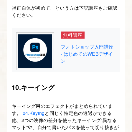
13.
補正自体が初めて、という方は下記講座もご確認
After
ください。
Effects
で
無料講座
制
作
フォトショップ入門講座
し
- はじめてのWEBデザイ
た
ン
ア
ニ
メ
10.キーイング
ー
シ
キーイング用のエフェクトがまとめられていま
ョ
す。
04.Keying
と同じく特定色の透過ができる
ン
他、2つの映像の差分を使ったキーイング“異なる
を
マット”や、自分で書いたパスを使って切り抜きが