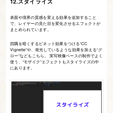
セ
12.スタイライズ
ッ
ト
表面や境界の質感を変える効果を追加すること
の
で、レイヤーの見た目を変化させるエフェクトが
使
まとめられています。
い
方・
四隅を暗くするビネット効果をつける“CC
Vignette”や、発光しているような効果を加える“グ
自
ロー”などもこちら。 実写映像ベースの制作でよく
作
使う、“モザイク”エフェクトもスタイライズの中
方
にあります。
法
16.
After
Effects
の
3D