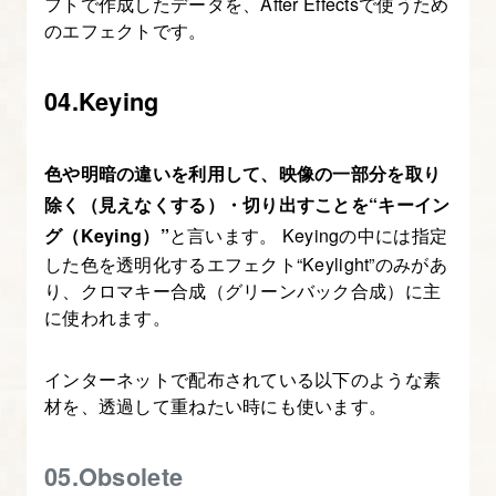
フトで作成したデータを、After Effectsで使うため
を
のエフェクトです。
設
定
04.Keying
し、
緩
色や明暗の違いを利用して、映像の一部分を取り
急
除く（見えなくする）・切り出すことを“キーイン
の
グ（Keying）”
と言います。 Keyingの中には指定
あ
した色を透明化するエフェクト“Keylight”のみがあ
る
り、クロマキー合成（グリーンバック合成）に主
ア
に使われます。
ニ
メ
インターネットで配布されている以下のような素
ー
材を、透過して重ねたい時にも使います。
シ
ョ
05.Obsolete
ン