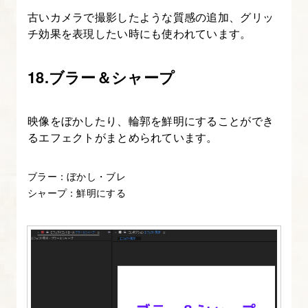
の
古いカメラで撮影したような質感の追加、グリッ
親
チ効果を表現したい時にも使われています。
子
付
18.ブラー＆シャープ
け
映像をぼかしたり、輪郭を鮮明にすることができ
22.
るエフェクトがまとめられています。
After
Effects
ブラー：ぼかし・ブレ
に
シャープ：鮮明にする
プ
ラ
グ
イ
ン、
ス