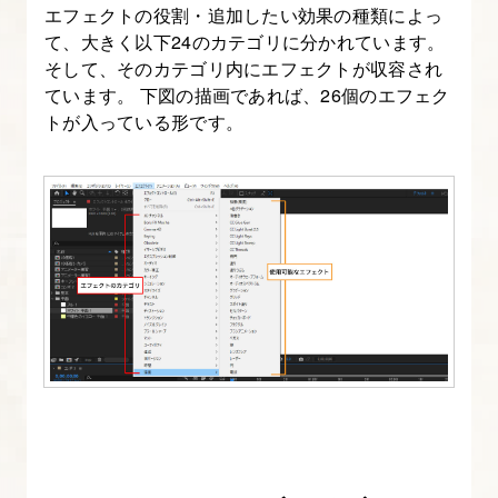
エフェクトの役割・追加したい効果の種類によっ
把
て、大きく以下24のカテゴリに分かれています。
握
そして、そのカテゴリ内にエフェクトが収容され
す
ています。 下図の描画であれば、26個のエフェク
る
トが入っている形です。
8.
キ
ー
フ
レ
ー
ム
と
タ
イ
ム