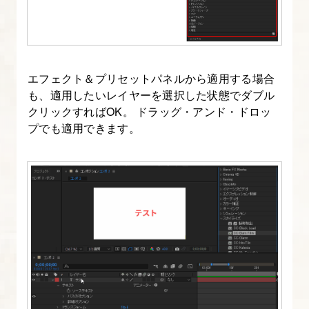
6.
レ
イ
ヤ
エフェクト＆プリセットパネルから適用する場合
も、適用したいレイヤーを選択した状態でダブル
ー
クリックすればOK。 ドラッグ・アンド・ドロッ
の
プでも適用できます。
ト
ラ
ン
ス
フ
ォ
ー
ム
機
能