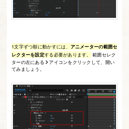
ョ
ン
表
現
を
制
1文字ずつ順に動かすには、
アニメーターの範囲セ
作
レクターを設定
する必要があります。
範囲セレク
ターの左にある
アイコンをクリックして、開い
す
てみましょう。
る
10.
イ
ー
ジ
ン
グ