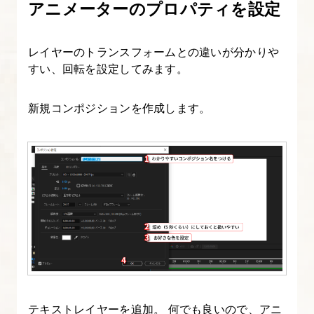
アニメーターのプロパティを設定
知
る
レイヤーのトランスフォームとの違いが分かりや
4.
すい、回転を設定してみます。
After
Effects
新規コンポジションを作成します。
操
作
画
面
の
把
握
と
初
期
テキストレイヤーを追加。 何でも良いので、アニ