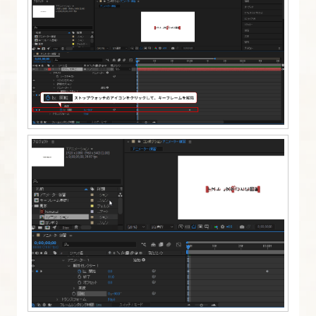
13.
After
Effects
で
制
作
し
た
ア
ニ
メ
ー
シ
ョ
ン
を