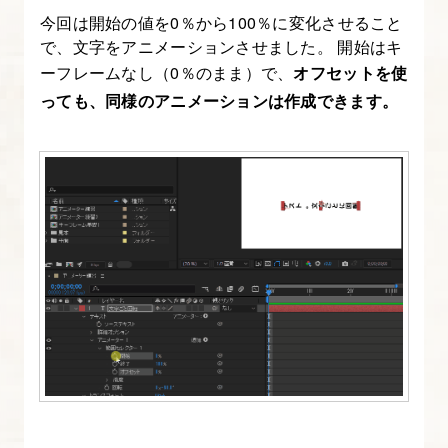
の
今回は開始の値を0％から100％に変化させること
3D
で、文字をアニメーションさせました。 開始はキ
ーフレームなし（0％のまま）で、
オフセットを使
カ
っても、同様のアニメーションは作成できます。
メ
ラ
と
ビ
ュ
ー
に
つ
い
て
知
る