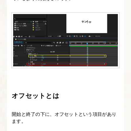
レ
イ
ヤ
ー
に
つ
い
て
知
る
オフセットとは
17.
3D
レ
開始と終了の下に、オフセットという項目があり
ます。
イ
ヤ