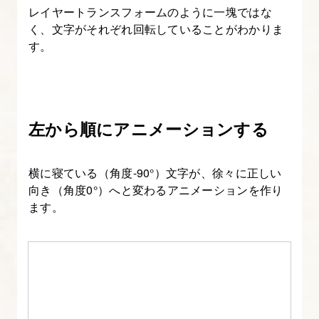
レイヤートランスフォームのように一塊ではな
把
く、文字がそれぞれ回転していることがわかりま
握
す。
す
る
8.
左から順にアニメーションする
キ
ー
横に寝ている（角度-90°）文字が、徐々に正しい
フ
向き（角度0°）へと変わるアニメーションを作り
レ
ます。
ー
ム
と
タ
イ
ム