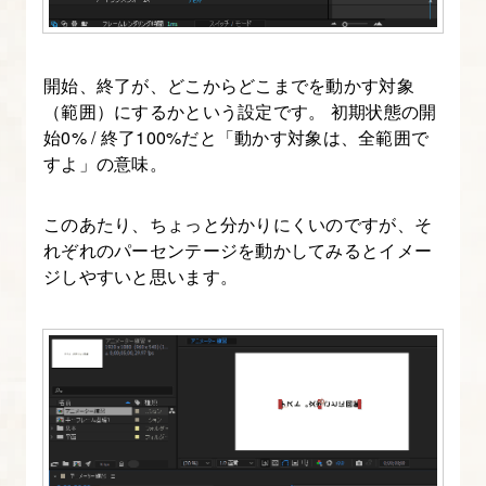
を
設
定
開始、終了が、どこからどこまでを動かす対象
し、
（範囲）にするかという設定です。 初期状態の開
始0% / 終了100%だと「動かす対象は、全範囲で
緩
すよ」の意味。
急
の
このあたり、ちょっと分かりにくいのですが、そ
あ
れぞれのパーセンテージを動かしてみるとイメー
る
ジしやすいと思います。
ア
ニ
メ
ー
シ
ョ
ン