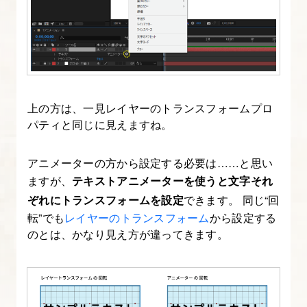
After
Effects
と
映
像
制
上の方は、一見レイヤーのトランスフォームプロ
作
パティと同じに見えますね。
の
基
アニメーターの方から設定する必要は……と思い
ますが、
テキストアニメーターを使うと文字それ
礎
ぞれにトランスフォームを設定
できます。 同じ“回
知
転”でも
レイヤーのトランスフォーム
から設定する
識
のとは、かなり見え方が違ってきます。
3.
After
Effects