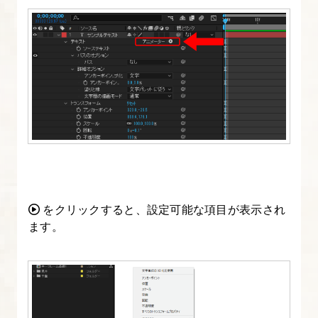
ぷ
り】
1.
After
Effects
入
門
講
座
をクリックすると、設定可能な項目が表示され
に
ます。
つ
い
て
2.