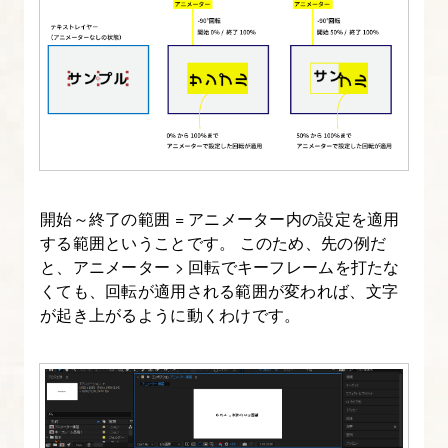
ト
と
使
い
方
15.
ア
開始～終了の範囲 = アニメーター内の設定を適用
ニ
する範囲ということです。 このため、先の例だ
メ
と、アニメーター > 回転でキーフレームを打たな
ー
くても、回転が適用される範囲が変われば、文字
シ
が起き上がるように動くわけです。
ョ
ン
プ
リ