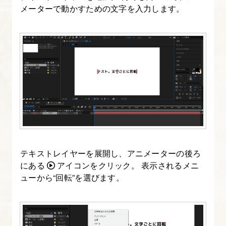
設
メーターで動かすための文字を入力します。
定
5.
After
Effects
の
レ
イ
ヤ
ー
テキストレイヤーを展開し、アニメーターの後ろ
を
にある
アイコンをクリック。 表示されるメニ
理
ューから“回転”を選びます。
解
す
る