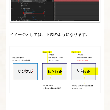
イ
ヤ
ー
で
照
イメージとしては、下図のようになります。
明
効
果
を
加
え
る
19.
After
Effects