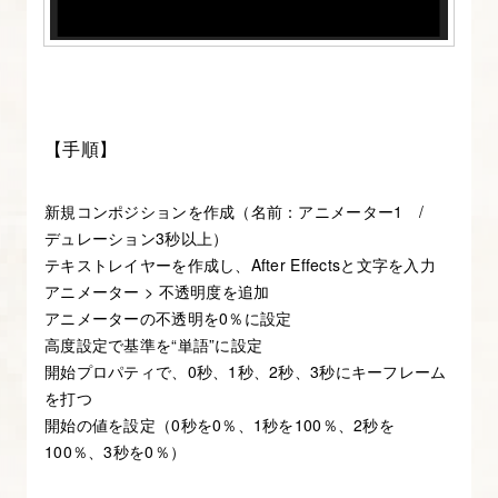
ク
リ
プ
ト、
エ
【手順】
ク
ス
新規コンポジションを作成（名前：アニメーター1 /
テ
デュレーション3秒以上）
ン
テキストレイヤーを作成し、After Effectsと文字を入力
シ
アニメーター > 不透明度を追加
アニメーターの不透明を0％に設定
ョ
高度設定で基準を“単語”に設定
ン
開始プロパティで、0秒、1秒、2秒、3秒にキーフレーム
を
を打つ
追
開始の値を設定（0秒を0％、1秒を100％、2秒を
加・
100％、3秒を0％）
削