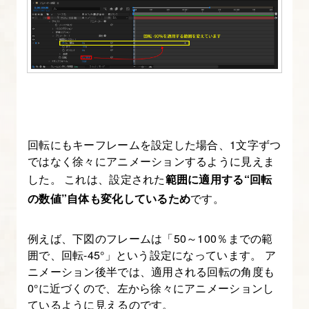
セ
ッ
ト
の
使
い
方・
自
回転にもキーフレームを設定した場合、1文字ずつ
作
ではなく徐々にアニメーションするように見えま
方
した。 これは、設定された
範囲に適用する“回転
法
の数値”自体も変化しているため
です。
16.
例えば、下図のフレームは「50～100％までの範
After
囲で、回転-45°」という設定になっています。 ア
Effects
ニメーション後半では、適用される回転の角度も
0°に近づくので、左から徐々にアニメーションし
の
ているように見えるのです。
3D