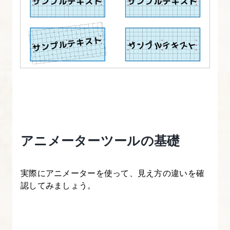
の
「プ
ロ
ジ
ェ
ク
ト」
と
「コ
ン
アニメーターツールの基礎
ポ
ジ
実際にアニメーターを使って、見え方の違いを確
シ
認してみましょう。
ョ
ン」
を