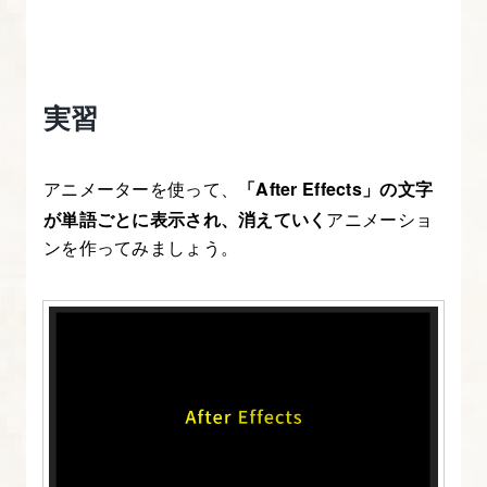
の
親
子
付
実習
け
アニメーターを使って、
「After Effects」の文字
22.
が単語ごとに表示され、消えていく
アニメーショ
After
ンを作ってみましょう。
Effects
に
プ
ラ
グ
イ
ン、
ス