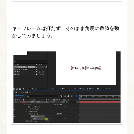
を
使
お
キーフレームは打たず、そのまま角度の数値を動
う
かしてみましょう。
7.
After
Effects
基
本
の
８
ツ
ー
ル
を