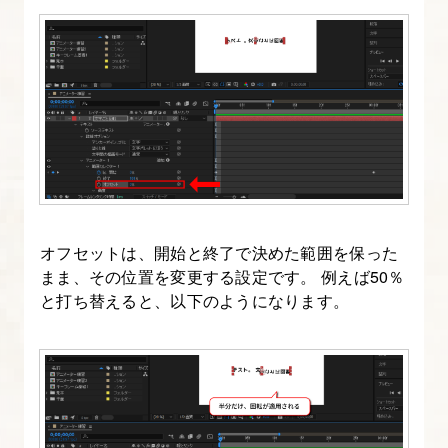
ー
の
ト
ラ
ン
ス
フ
ォ
ー
オフセットは、開始と終了で決めた範囲を保った
ム
まま、その位置を変更する設定です。 例えば50％
と打ち替えると、以下のようになります。
18.
ラ
イ
ト
レ