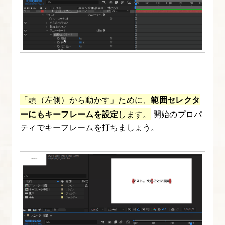
を
作
る
11.
After
Effects
「頭（左側）から動かす」ために、
範囲セレクタ
の“ア
ーにもキーフレームを設定
します。
開始のプロパ
ニ
ティでキーフレームを打ちましょう。
メ
ー
タ
ー”機
能
に
つ