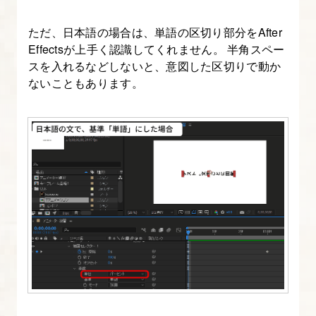
類
ただ、日本語の場合は、単語の区切り部分をAfter
21.
Effectsが上手く認識してくれません。 半角スペー
スを入れるなどしないと、意図した区切りで動か
ヌ
ないこともあります。
ル
オ
ブ
ジ
ェ
ク
ト
と
レ
イ
ヤ
ー