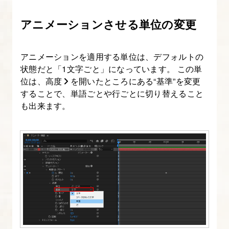
20.
カ
アニメーションさせる単位の変更
メ
ラ
アニメーションを適用する単位は、デフォルトの
レ
状態だと「1文字ごと」になっています。 この単
イ
位は、高度
を開いたところにある“基準”を変更
することで、単語ごとや行ごとに切り替えること
ヤ
も出来ます。
ー
の
移
動、
カ
メ
ラ
の
種