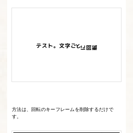
キ
ス
ト
ア
ニ
メ
ー
シ
ョ
ン
を
作
成
方法は、回転のキーフレームを削除するだけで
す
す。
る