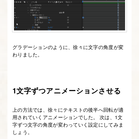
い
て
知
る
12.
グラデーションのように、徐々に文字の角度が変
わりました。
ア
ニ
メ
ー
1文字ずつアニメーションさせる
タ
ー
機
上の方法では、徐々にテキストの後半へ回転が適
能
用されていくアニメーションでした。 次は、1文
字ずつ文字の角度が変わっていく設定にしてみま
で
しょう。
テ