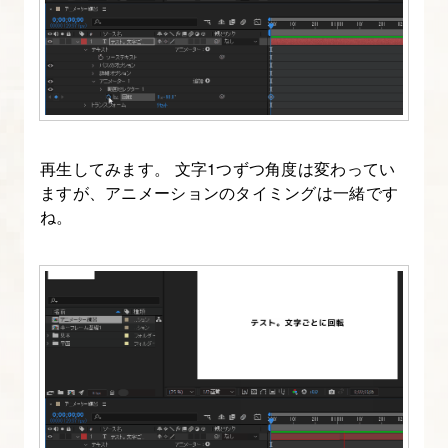
9.
キ
ー
フ
レ
ー
再生してみます。 文字1つずつ角度は変わってい
ム
ますが、アニメーションのタイミングは一緒です
を
ね。
使
っ
て
ア
ニ
メ
ー
シ