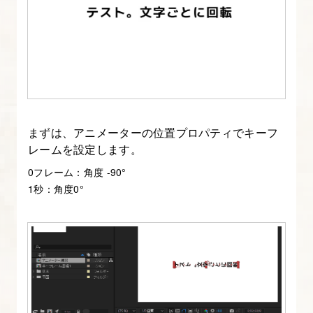
ラ
イ
ン
パ
ネ
ル
まずは、アニメーターの位置プロパティでキーフ
の
レームを設定します。
操
作
0フレーム：角度 -90°
1秒：角度0°
に
つ
い
て
知
る