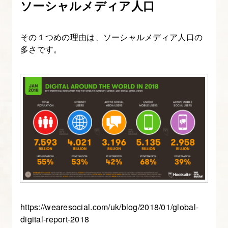
ソーシャルメディア人口
コ
ン
テ
その１つめの理由は、ソーシャルメディア人口の
ン
多さです。
ツ
マ
ー
ケ
テ
ィ
ン
グ
の
基
本
https://wearesocial.com/uk/blog/2018/01/global-
digital-report-2018
を