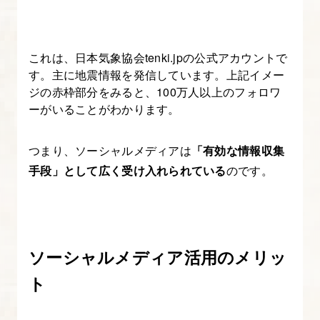
う
4.
これは、日本気象協会tenki.jpの公式アカウントで
Google
す。主に地震情報を発信しています。上記イメー
Search
ジの赤枠部分をみると、100万人以上のフォロワ
Console
ーがいることがわかります。
の
役
つまり、ソーシャルメディアは
「有効な情報収集
割、
手段」として広く受け入れられている
のです。
導
入
方
法
ソーシャルメディア活用のメリッ
と
ト
使
い