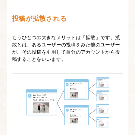
な
ブ
投稿が拡散される
ロ
グ
もうひとつの大きなメリットは「拡散」です。拡
記
散とは、あるユーザーの投稿をみた他のユーザー
事
が、その投稿を引用して自分のアカウントから投
稿することをいいます。
の
作
成
方
法
【図
解
た
っ
ぷ