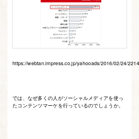
標
が
重
要！
基
本
の
https://webtan.impress.co.jp/yahooads/2016/02/24/221
考
え
方
を
では、なぜ多くの人がソーシャルメディアを使っ
知
たコンテンツマーケを行っているのでしょうか。
ろ
う
2.