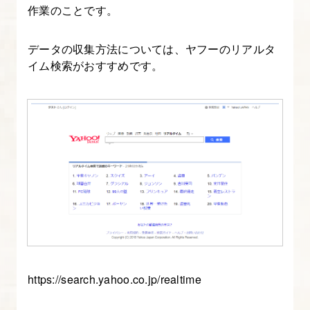
作業のことです。
ー
ジ
データの収集方法については、ヤフーのリアルタ
ョ
イム検索がおすすめです。
ン
に
繋
が
る
CTA
の
作
り
方
を
https://search.yahoo.co.jp/realtime
図
解