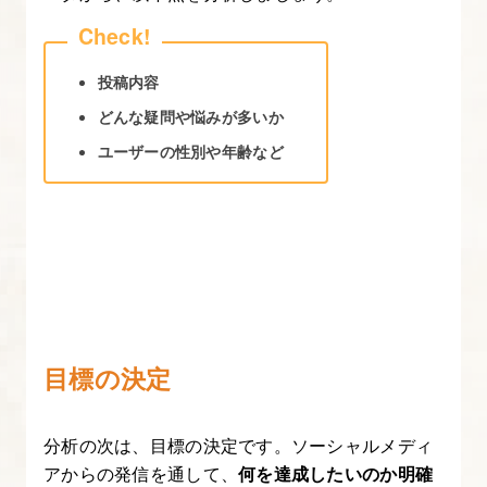
解
た
っ
投稿内容
ぷ
どんな疑問や悩みが多いか
り】
ユーザーの性別や年齢など
10.
Google
Analytics
4（GA4）
の
導
目標の決定
入
方
法
分析の次は、目標の決定です。ソーシャルメディ
アからの発信を通して、
何を達成したいのか明確
と