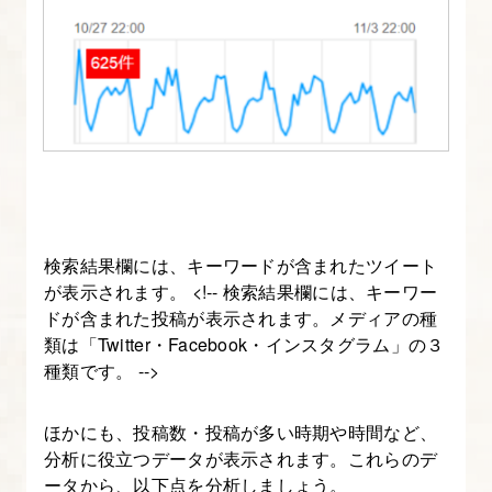
ペ
ー
ジ
の
作
り
方
を
検索結果欄には、キーワードが含まれたツイート
マ
が表示されます。 <!-- 検索結果欄には、キーワー
ス
ドが含まれた投稿が表示されます。メディアの種
タ
類は「Twitter・Facebook・インスタグラム」の３
ー
種類です。 -->
し
よ
ほかにも、投稿数・投稿が多い時期や時間など、
う
分析に役立つデータが表示されます。これらのデ
【図
ータから、以下点を分析しましょう。