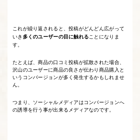
り】
7.
これが繰り返されると、投稿がどんどん広がって
集
いき
多くのユーザーの目に触れる
ことになりま
客
す。
力
を
たとえば、商品の口コミ投稿が拡散された場合、
ア
沢山のユーザーに商品の良さが伝わり商品購入と
いうコンバージョンが多く発生するかもしれませ
ッ
ん。
プ
す
つまり、ソーシャルメディアはコンバージョンへ
る
の誘導を行う事が出来るメディアなのです。
SNS
マ
ー
ケ