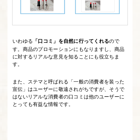
し
た
い、
７
つ
いわゆる
「口コミ」を自然に行ってくれる
ので
の
す。商品のプロモーションにもなりますし、商品
内
に対するリアルな意見を知ることにも役立ちま
部
す。
対
策
また、ステマと呼ばれる「一般の消費者を装った
方
宣伝」はユーザーに敬遠されがちですが、そうで
はないリアルな消費者の口コミは他のユーザーに
法
とっても有益な情報です。
6.
効
果
的