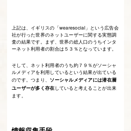
図
解
入
上記は、イギリスの「wearesocial」という広告会
り
社が行った世界のネットユーザーに関する実態調
で
査の結果です。まず、世界の総人口のうちインタ
く
ーネット利用者の割合は５３％となっています。
わ
し
そして、ネット利用者のうち約７９％がソーシャ
く
ルメディアを利用しているという結果が出ている
解
のです。つまり、
ソーシャルメディアには潜在層
説
ユーザーが多く存在
していると考えることが出来
ます。
3.
SEO
対
策
情報収集手段