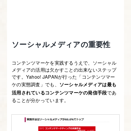
ン
グ
入
門
ソーシャルメディアの重要性
1.
Web
マ
コンテンツマーケを実践するうえで、ソーシャル
メディアの活用は欠かすことの出来ないステップ
ー
です。Yahoo! JAPANが行った「コンテンツマー
ケ
ケの実態調査」でも、
ソーシャルメディアは最も
テ
活用されているコンテンツマーケの発信手段
であ
ィ
ることが分かっています。
ン
グ
は
目