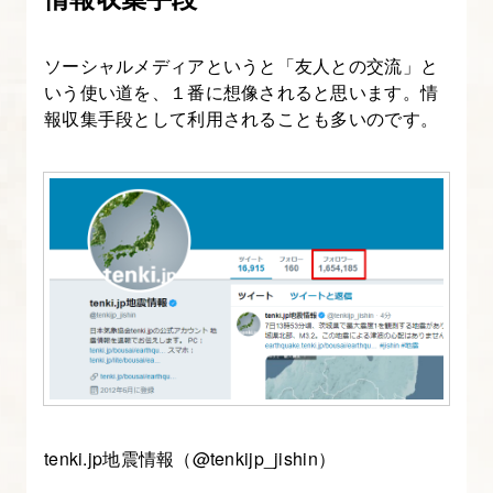
と
は？
ソーシャルメディアというと「友人との交流」と
定
いう使い道を、１番に想像されると思います。情
義、
報収集手段として利用されることも多いのです。
SEO
対
策
の
種
類
に
つ
い
て
知
tenki.jp地震情報（@tenkijp_jishin）
ろ