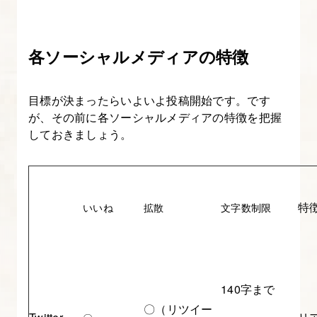
ー
ケ
テ
各ソーシャルメディアの特徴
ィ
ン
目標が決まったらいよいよ投稿開始です。です
グ
が、その前に各ソーシャルメディアの特徴を把握
の
しておきましょう。
行
い
方
特
いいね
拡散
文字数制限
12.
Web
デ
ザ
140字まで
イ
〇（リツイー