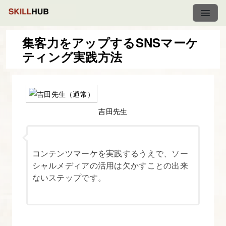
集客力をアップするSNSマーケ
ティング実践方法
図
解
た
っ
吉田先生
ぷ
り
Web
コンテンツマーケを実践するうえで、ソー
マ
シャルメディアの活用は欠かすことの出来
ないステップです。
ー
ケ
テ
ィ