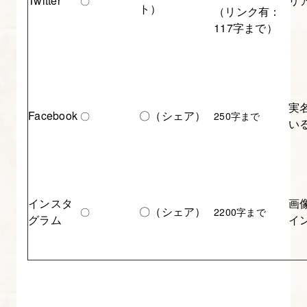
Twitter
リ
〇
ナ
ト）
（リンク有：
ー
117字まで）
が
知
っ
て
実
Facebook
〇（シェア）
〇
250字まで
お
い
き
た
い
Web
インスタ
画
〇（シェア）
〇
2200字まで
広
グラム
イ
告
の
種
類・