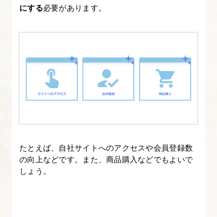
にする
必要があります。
基
本
操
作
11.
効
果
を
出
せ
たとえば、自社サイトへのアクセスや会員登録数
る
の向上などです。また、商品購入などでもよいで
メ
しょう。
ー
ル
マ