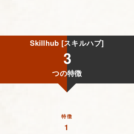
Skillhub [スキルハブ]
3
つの特徴
特徴
1