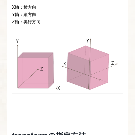
先
X軸：横方向
順
Y軸：縦方向
位
Z軸：奥行方向
3.
transition
で
ア
ニ
メ
ー
シ
ョ
ン
効
果