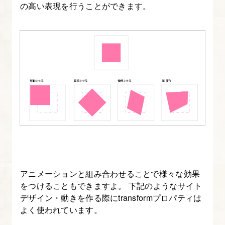
の高い表現を行うことができます。
つ
く
る
講
座
1.
本
講
座
の
流
アニメーションと組み合わせることで様々な効果
れ・
をつけることもできますよ。 下記のようなサイト
進
デザイン・動きを作る際にtransformプロパティは
め
よく使われています。
方