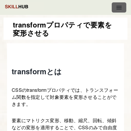
transformプロパティで要素を
変形させる
CSS3&Javascript
で
動
き
transformとは
の
あ
る
CSSのtransformプロパティでは、トランスフォー
Web
ム関数を指定して対象要素を変形させることがで
サ
きます。
イ
ト
要素にマトリクス変形、移動、縮尺、回転、傾斜
などの変形を適用することで、CSSのみで自由度
を