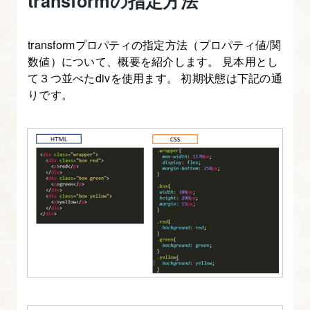
transformの指定方法
を
付
transformプロパティの指定方法（プロパティ値/関
け
数値）について、概要を紹介します。 見本用とし
る
て３つ並べたdivを使用ます。 初期状態は下記の通
りです。
4.
position
を
使
っ
て
要
素
を
自
由