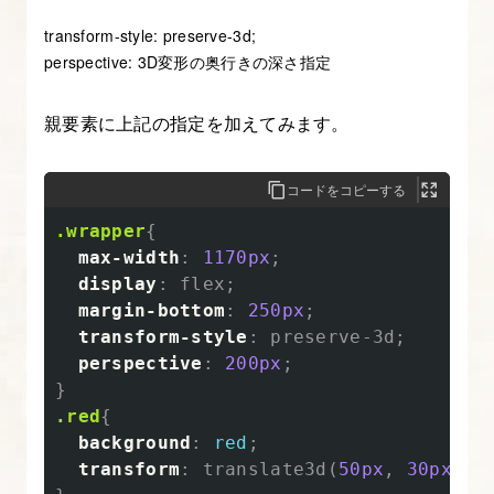
み
transform-style: preserve-3d;
よ
perspective: 3D変形の奥行きの深さ指定
う
親要素に上記の指定を加えてみます。
9.
フ
コードをコピーする
ェ
.wrapper
{
ー
max-width
:
1170px
;
ド
display
:
flex
;
イ
margin-bottom
:
250px
;
ン
transform-style
:
preserve-3d
;
を
perspective
:
200px
;
実
}
.red
{
装
background
:
red
;
す
transform
:
translate3d
(
50px
,
30px
,
-
る