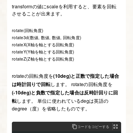
ラ
transformの値にscaleを利用すると、要素を回転
リ
させることが出来ます。
の
使
rotate(回転角度)
用
rotate3d(数値, 数値, 数値, 回転角度)
方
rotateX(X軸を軸とする回転角度)
法
rotateY(Y軸を軸とする回転角度)
rotateZ(Z軸を軸とする回転角度)
15.
プ
rotateの回転角度を
(10deg)と正数で指定した場合
ラ
は時計回りで回転
します。 rotateの回転角度を
グ
(-10deg)と負数で指定した場合は反時計回りに回
イ
転
します。 単位に使われているdegは英語の
degree（度）を省略したものです。
ン
（Swiper）
を
コードをコピーする