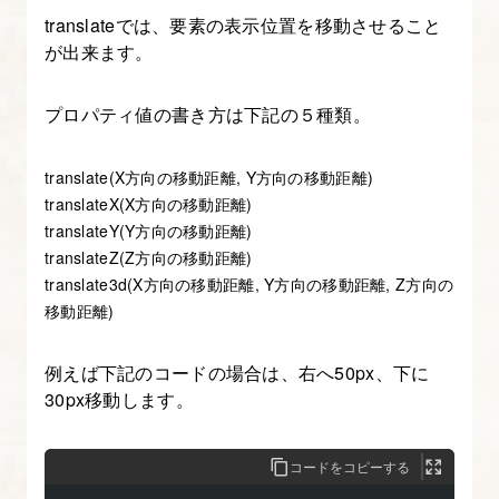
要
translateでは、要素の表示位置を移動させること
素
が出来ます。
を
変
プロパティ値の書き方は下記の５種類。
形
さ
translate(X方向の移動距離, Y方向の移動距離)
せ
translateX(X方向の移動距離)
る
translateY(Y方向の移動距離)
translateZ(Z方向の移動距離)
6.
translate3d(X方向の移動距離, Y方向の移動距離, Z方向の
移動距離)
CSS
の
例えば下記のコードの場合は、右へ50px、下に
animation
30px移動します。
プ
ロ
パ
コードをコピーする
テ