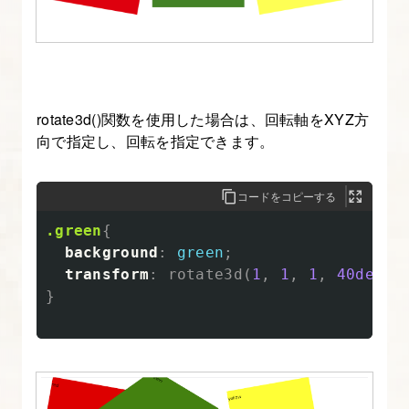
ラ
イ
ダ
ー
rotate3d()関数を使用した場合は、回転軸をXYZ方
の
向で指定し、回転を指定できます。
カ
ス
コードをコピーする
タ
マ
.green
{
イ
background
:
green
;
transform
:
rotate3d
(
1
,
1
,
1
,
40deg
);
ズ
}