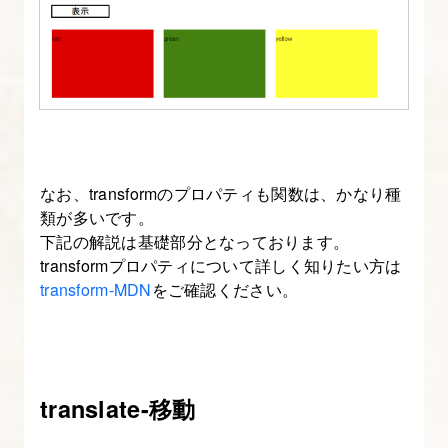
自
在
に
配
置
す
る
なお、transformのプロパティも関数は、かなり種
類が多いです。
5.
下記の解説は基礎部分となっております。
transform
transformプロパティについて詳しく知りたい方は
プ
transform-MDN
をご確認ください。
ロ
パ
テ
ィ
translate-移動
で