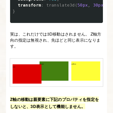
transform
:
translate3d
(
50px
,
30px
,
-
み
}
込
み
順・
実は、これだけでは3D移動はされません。 Z軸方
jQuery
向の指定は無視され、先ほどと同じ表示になりま
に
す。
つ
い
て
8.
jQuery
を
使
Z軸の移動は親要素に下記のプロパティを指定を
っ
しないと、3D表示として機能しません。
て