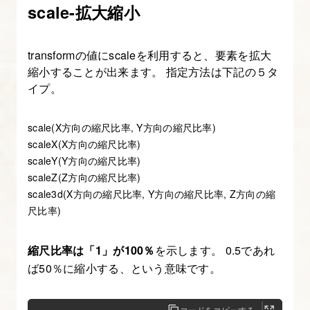
scale-拡大縮小
11.
ス
transformの値にscaleを利用すると、要素を拡大
ム
縮小することが出来ます。 指定方法は下記の５タ
ー
イプ。
ス
ス
scale(X方向の縮尺比率, Y方向の縮尺比率)
scaleX(X方向の縮尺比率)
ク
scaleY(Y方向の縮尺比率)
ロ
scaleZ(Z方向の縮尺比率)
ー
scale3d(X方向の縮尺比率, Y方向の縮尺比率, Z方向の縮
ル
尺比率)
に
す
縮尺比率は「1」が100％
を示します。 0.5であれ
る
ば50％に縮小する、という意味です。
12.
コードをコピーする