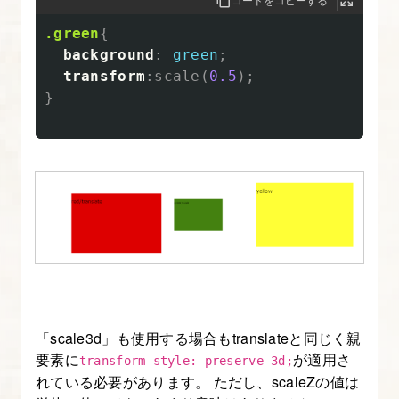
ア
ド
.green
{
background
:
green
;
バ
transform
:
scale
(
0.5
);
ン
}
ス
編
に
つ
い
て
13.
CSS
ス
「scale3d」も使用する場合もtranslateと同じく親
ニ
要素に
が適用さ
transform-style: preserve-3d;
ペ
れている必要があります。 ただし、scaleZの値は