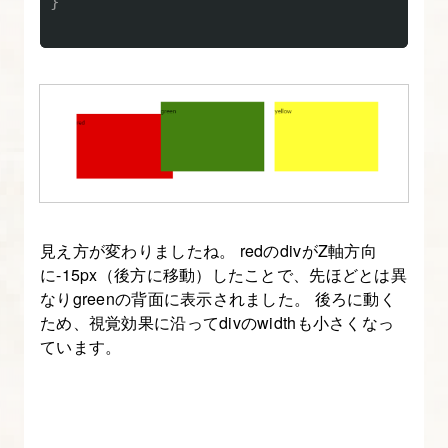
}
10.
ナ
ビ
ゲ
ー
シ
ョ
ン
見え方が変わりましたね。 redのdivがZ軸方向
に
に-15px（後方に移動）したことで、先ほどとは異
動
なりgreenの背面に表示されました。 後ろに動く
ため、視覚効果に沿ってdivのwidthも小さくなっ
き
ています。
を
つ
け
る