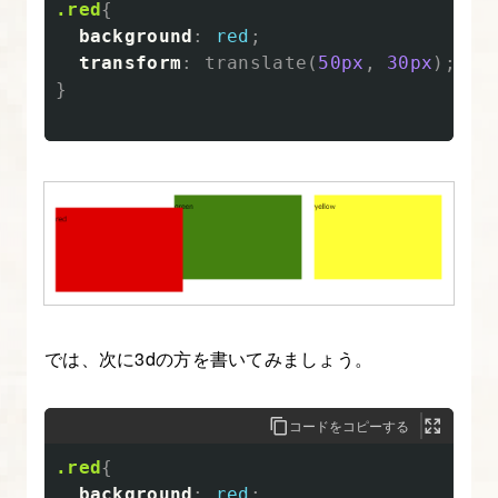
.red
{
ィ
background
:
red
;
を
transform
:
translate
(
50px
,
30px
);
}
理
解
し
よ
う
7.
JS
フ
では、次に3dの方を書いてみましょう。
ァ
イ
コードをコピーする
ル
の
.red
{
読
background
:
red
;