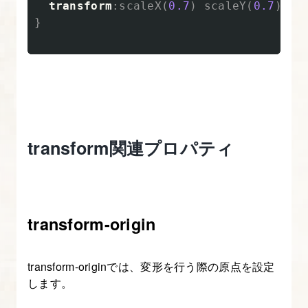
transform
:
scaleX
(
0.7
)
scaleY
(
0.7
)
sc
}
transform関連プロパティ
transform-origin
transform-originでは、変形を行う際の原点を設定
します。