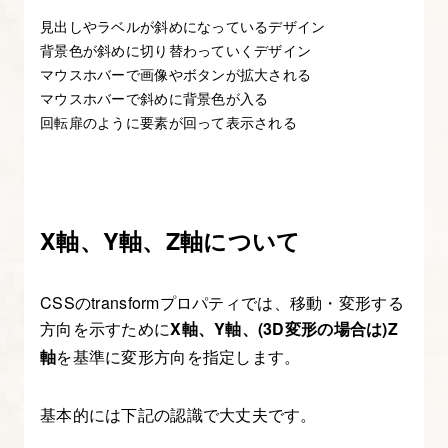
見出しやラベルが斜めになっているデザイン
2.
背景色が斜めに切り替わっていくデザイン
フ
マウスホバーで画像やボタンが拡大される
ァ
マウスホバーで斜めに背景色が入る
回転扉のように要素が回って表示される
イ
ル
の
読
X軸、Y軸、Z軸について
込
み・
ス
CSSのtransformプロパティでは、移動・変形する
タ
方向を示すために
X軸、Y軸、(3D変形の場合は)Z
イ
軸
を基準に変形方向を指定します。
ル
の
基本的には下記の認識で大丈夫です。
優