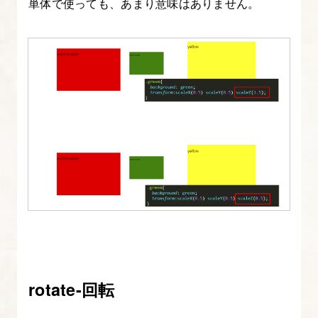
単体で使っても、あまり意味はありません。
ッ
ト/
ラ
イ
ブ
ラ
リ
の
使
用
14.
Javascript
ラ
イ
rotate-回転
ブ