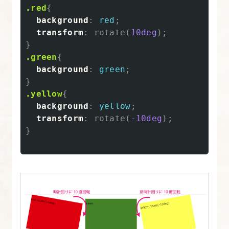
使
.red
{
っ
background
:
red
;
て
transform
:
rotate
(
10deg
);
カ
}
.green
{
ル
background
:
green
;
ー
}
セ
.yellow
{
ル
background
:
yellow
;
を
transform
:
rotate
(
-10deg
);
実
}
装
す
る
16.
Swiper
ス