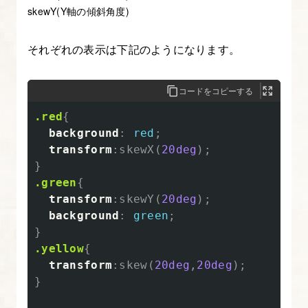
skewY(Y軸の傾斜角度)
それぞれの表示は下記のようになります。
コードをコピーする
.red
{
background
:
red
;
transform
:
skewX
(
20deg
);
}
.green
{
transform
:
skewY
(
20deg
);
background
:
green
;
}
.yellow
{
transform
:
skew
(
20deg
,
20deg
);
}