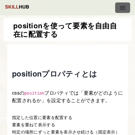
positionを使って要素を自由自
在に配置する
CSS3&Javascript
で
動
き
positionプロパティとは
の
あ
る
cssの
プロパティでは「要素がどのように
position
Web
配置されるか」を設定することができます。
サ
イ
指定した位置に要素を配置する
ト
要素を重ねて表示する
特定の場所にずっと要素を表示させ続ける（固定表示）
を