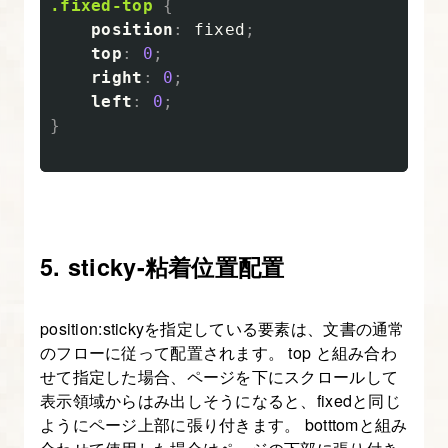
.fixed-top
{
position
:
fixed
;
top
:
0
;
right
:
0
;
left
:
0
;
}
5. sticky-粘着位置配置
position:stickyを指定している要素は、文書の通常
のフローに従って配置されます。 top と組み合わ
せて指定した場合、ページを下にスクロールして
表示領域からはみ出しそうになると、fixedと同じ
ようにページ上部に張り付きます。 botttomと組み