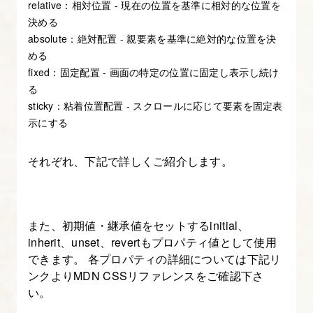
relative：相対位置 - 現在の位置を基準に相対的な位置を
み
決める
込
absolute：絶対配置 - 親要素を基準に絶対的な位置を決
める
み
fixed：固定配置 - 画面の特定の位置に固定し表示し続け
順・
る
jQuery
sticky：粘着位置配置 - スクロールに応じて要素を固定表
に
示にする
つ
い
それぞれ、下記で詳しくご紹介します。
て
8.
また、初期値・継承値をセットするinitial、
jQuery
inherit、unset、revertもプロパティ値として使用
を
できます。 各プロパティの詳細については下記リ
使
ンクよりMDN CSSリファレンスをご確認下さ
っ
い。
て