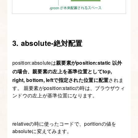
使
っ
て
カ
ル
3. absolute-絶対配置
ー
セ
ル
position:absoluteは
親要素がposition:static 以外
を
の場合、親要素の左上を基準位置としてtop,
実
right, bottom, leftで指定された位置に配置
されま
装
す。 親要素がposition:staticの時は、ブラウザウィ
す
ンドウの左上が基準位置になります。
る
16.
relativeの時に使ったコードで、poritionの値を
Swiper
absoluteに変えてみます。
ス