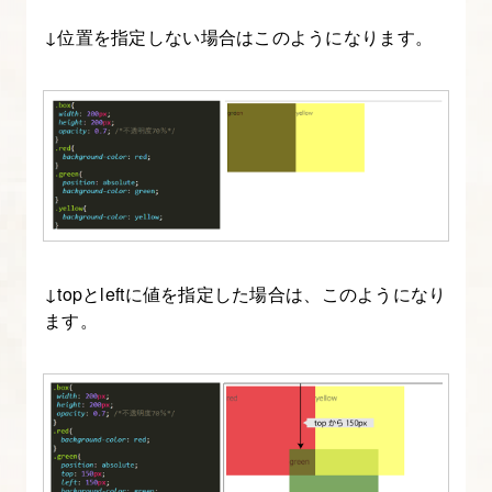
ラ
↓位置を指定しない場合はこのようになります。
イ
ダ
ー
の
カ
ス
タ
マ
↓topとleftに値を指定した場合は、このようになり
イ
ます。
ズ