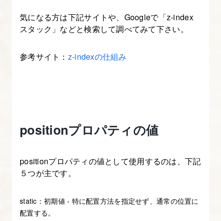
ィ
気になる方は下記サイトや、Googleで「z-index
を
スタック」などと検索して調べてみて下さい。
理
解
参考サイト：
z-indexの仕組み
し
よ
う
7.
positionプロパティの値
JS
フ
positionプロパティの値として使用するのは、下記
ァ
５つが主です。
イ
ル
static：初期値 - 特に配置方法を指定せず、通常の位置に
の
配置する。
読