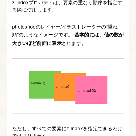
自
z-indexプロパティは、要素の重なり順序を指定す
る際に使用します。
在
に
photoshopのレイヤー/イラストレーターの“重ね
配
順”のようなイメージです。
基本的には、値の数が
置
大きいほど前面に表示
されます。
す
る
5.
transform
プ
ロ
パ
テ
ィ
ただし、すべての要素にz-indexを指定できるわけ
で
ではありません。