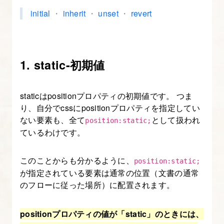
み
initial
・
inherit
・
unset
・
revert
よ
う
1. static-初期値
9.
フ
ェ
staticはpositionプロパティの初期値です。 つま
ー
り、自分でcssにpositionプロパティを指定してい
ない要素も、全て
として扱われ
ド
position:static;
ているわけです。
イ
ン
このことからも分かるように、
position:static;
を
が指定されている要素は通常の位置（文書の通常
実
のフローに従った場所）に配置されます。
装
す
positionプロパティの値が「static」のときには、
る