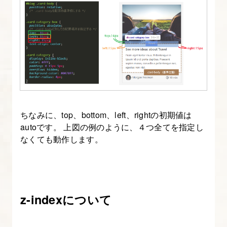
を
付
け
る
4.
position
を
ちなみに、top、bottom、left、rightの初期値は
使
autoです。 上図の例のように、４つ全てを指定し
っ
なくても動作します。
て
要
素
を
z-indexについて
自
由