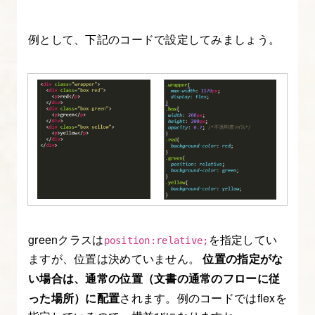
11.
例として、下記のコードで設定してみましょう。
ス
ム
ー
ス
ス
ク
ロ
ー
ル
に
greenクラスは
を指定してい
position:relative;
す
ますが、位置は決めていません。
位置の指定がな
る
い場合は、通常の位置（文書の通常のフローに従
った場所）に配置
されます。例のコードではflexを
12.