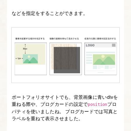
つ
などを指定をすることができます。
く
る
講
座
1.
本
講
座
の
流
ポートフォリオサイトでも、背景画像に青いdivを
れ・
重ねる際や、ブログカードの設定で
プロ
position
進
パティを使いましたね。 ブログカードでは写真と
ラベルを重ねて表示させました。
め
方