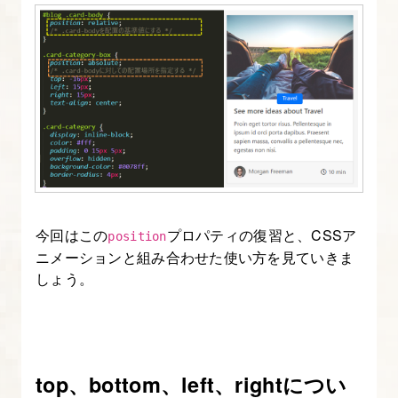
2.
フ
ァ
イ
ル
の
読
込
み・
今回はこの
プロパティの復習と、CSSア
position
ニメーションと組み合わせた使い方を見ていきま
ス
しょう。
タ
イ
ル
の
top、bottom、left、rightについ
優