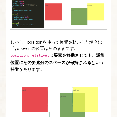
ラ
リ
の
使
用
方
しかし、positionを使って位置を動かした場合は
法
「yellow」の位置はそのままです。
は
要素を移動させても、通常
position:relative;
15.
位置にその要素分のスペースが保持される
という
プ
特徴があります。
ラ
グ
イ
ン
（Swiper）
を