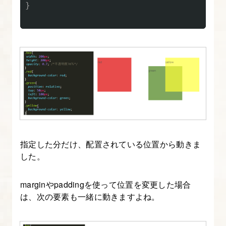
ッ
}
ト/
ラ
イ
ブ
ラ
リ
の
使
用
指定した分だけ、配置されている位置から動きま
した。
14.
Javascript
marginやpaddingを使って位置を変更した場合
ラ
は、次の要素も一緒に動きますよね。
イ
ブ