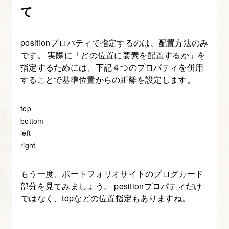
先
て
順
位
positionプロパティで指定するのは、配置方法のみ
です。 実際に「どの位置に要素を配置するか」を
3.
指定するためには、下記４つのプロパティを併用
transition
することで基準位置からの距離を設定します。
で
ア
top
ニ
bottom
メ
left
right
ー
シ
もう一度、ポートフォリオサイトのブログカード
ョ
部分を見てみましょう。 positionプロパティだけ
ン
ではなく、topなどの位置指定もありますね。
効
果