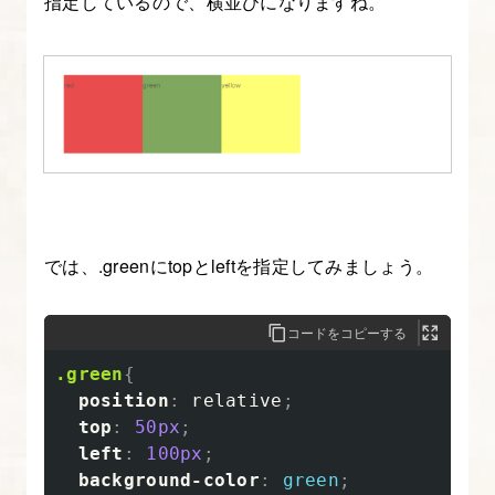
指定しているので、横並びになりますね。
ア
ド
バ
ン
ス
編
に
つ
い
では、.greenにtopとleftを指定してみましょう。
て
コードをコピーする
13.
.green
{
CSS
position
:
relative
;
ス
top
:
50px
;
ニ
left
:
100px
;
ペ
background-color
:
green
;