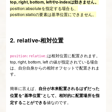
top, right, bottom, leftやz-indexは効きません。
position:absoluteを指定する場合も、
10.
position:staticの要素は基準位置にできません。
ナ
ビ
ゲ
2. relative-相対位置
ー
シ
ョ
は相対位置に配置されます。
position:relative;
ン
top, right, bottom, left の値が指定されている場合
に
は、自分自身からの相対オフセットで配置されま
す。
動
き
を
簡単に言えば、
自分が本来配置されるはずだった
つ
位置を“基準位置”として、相対的に配置場所を指
け
定することができる
値なのです。
る