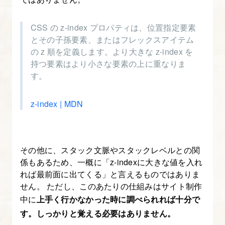
要
素
CSS の z-index プロパティは、位置指定要素
を
とその子孫要素、またはフレックスアイテム
変
の z 順を定義します。より大きな z-index を
形
持つ要素はより小さな要素の上に重なりま
さ
す。
せ
る
z-index | MDN
6.
CSS
その他に、スタック文脈やスタックレベルとの関
の
係もあるため、一概に「z-indexに大きな値を入れ
animation
れば最前面に出てくる」と言えるものではありま
プ
せん。 ただし、このあたりの仕組みはサイト制作
ロ
中に
上手く行かなかった時に調べられれば十分で
パ
す。しっかりと覚える必要はありません。
テ