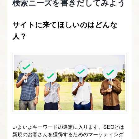
検索ニーズを書きだしてみよう
ト
2.
サイトに来てほしいのはどんな
SEO
人？
の
効
果
を
だ
す
キ
ー
ワ
ー
ド
いよいよキーワードの選定に入ります。SEOとは
新規のお客さんを獲得するためのマーケティング
の