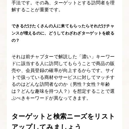
手法です。その為、ターゲットとする訪問者を理
考
解することが重要です。
え
方
できるだけたくさんの人に来てもらったらそれだけチャ
ンスが増えるのに、どうしてわざわざターゲットを絞る
3.
の？
SEO
対
それは前チャプターで解説した「濃い」キーワー
策
ドに該当する人に訪問してもらうことで商品の販
で
売や、会員登録の確率が向上するからです。サイ
キ
トで扱っている商材やサービスに対してマッチす
ー
るのはどんな訪問者なのか（男性？女性？年齢
は？どんな趣味を持つ人？）を想定することで選
ワ
ぶべきキーワードが異なってきます。
ー
ド
ターゲットと検索ニーズをリスト
選
定
アップしてみましょう