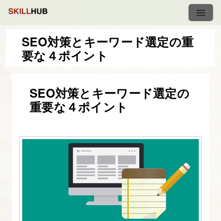
SEO対策とキーワード選定の重
要な４ポイント
図
解
SEO対策とキーワード選定の
た
重要な４ポイント
っ
ぷ
り
SEO
入
門
1.
SEO