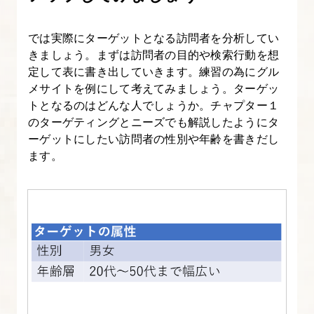
に
使
では実際にターゲットとなる訪問者を分析してい
え
きましょう。まずは訪問者の目的や検索行動を想
る
定して表に書き出していきます。練習の為にグル
便
メサイトを例にして考えてみましょう。ターゲッ
トとなるのはどんな人でしょうか。チャプター１
利
のターゲティングとニーズでも解説したようにタ
ツ
ーゲットにしたい訪問者の性別や年齢を書きだし
ー
ます。
ル
の
使
い
方
4.
SEO