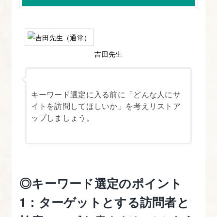
の
対
策
で
吉田先生
チ
ェ
ッ
キーワード選定に入る前に「どんな人にサ
ク
イトを訪問してほしいか」を考えリストア
す
ップしましょう。
べ
き
重
要
◎キーワード選定のポイント
ポ
イ
1：ターゲットとする訪問者と
ン