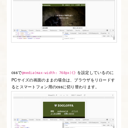
す
る
2.
ブ
ラ
ウ
ザ
検
cssで
を設定しているのに
@media(max-width: 768px){}
証
PCサイズの画面のままの場合は、ブラウザをリロードす
機
るとスマートフォン用のcssに切り替わります。
能
（デ
ベ
ロ
ッ