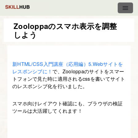
Zooloppaのスマホ表示を調整
しよう
Web
デ
ザ
新HTML/CSS入門講座（応用編）5.Webサイトを
イ
レスポンシブに！
で、Zooloppaのサイトをスマー
ナ
トフォンで見た時に適用されるcssを書いてサイト
ー
のレスポンシブ化を行いました。
の
た
スマホ向けレイアウト確認にも、ブラウザの検証
め
ツールは大活躍してくれます！
の
ブ
ラ