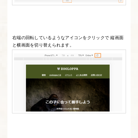
5.
東
京
ビ
ー
右端の回転しているようなアイコンをクリックで 縦画面
ト
と横画面を切り替えられます。
ル
ズ
の
サ
イ
ト
を
直
し
て