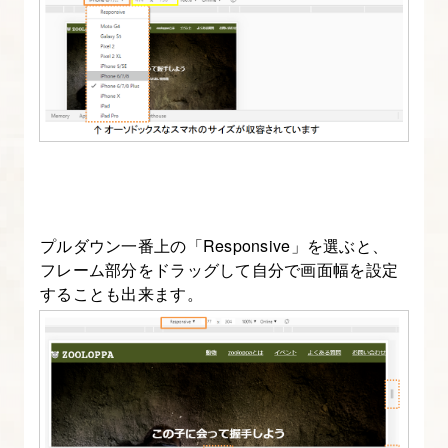
か
た
4.
HTML
と
CSS
を
打
プルダウン一番上の「Responsive」を選ぶと、
ち
フレーム部分をドラッグして自分で画面幅を設定
換
することも出来ます。
え
て
み
る