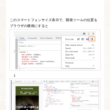
み
よ
う
このスマートフォンサイズ表示で、開発ツールの位置を
ブラウザの横側にすると
6.
Zooloppa
サ
イ
ト
を
直
↓
し
て
み
よ
う