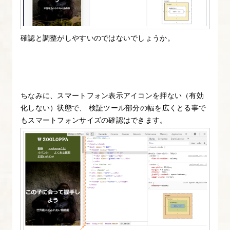
7.
Zooloppa
確認と調整がしやすいのではないでしょうか。
の
ス
マ
ホ
ちなみに、スマートフォン表示アイコンを押ない（有効
表
化しない）状態で、 検証ツール部分の幅を広くとる事で
示
もスマートフォンサイズの確認はできます。
を
調
整
し
よ
う
8.