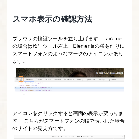
ウ
ザ
スマホ表示の確認方法
検
証
ブラウザの検証ツールを立ち上げます。 chrome
機
の場合は検証ツール左上、Elementsの横あたりに
能
スマートフォンのようなマークのアイコンがあり
講
ます。
座
1.
HTML
と
CSS
アイコンをクリックすると画面の表示が変わりま
を
す。 こちらがスマートフォンの幅で表示した場合
確
のサイトの見え方です。
認