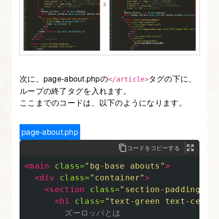
覧
ペ
ー
ジ
（category.php）
作
次に、page-about.phpの
タグの下に、
</article>
成
ループの終了タグを入れます。
ここまでのコードは、以下のようになります。
11.
お
page-about.php
知
コードをコピーする
ら
<main
class=
"bg-base abouts"
>
せ
<div
class=
"container"
>
一
<section
class=
"section-padding"
>
覧
<h1
class=
"text-green text-cente
ペ
        ズーロッパとは
