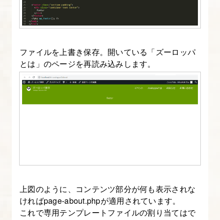
ー
ジ
の
ファイルを上書き保存。開いている「ズーロッパ
情
とは」のページを再読み込みします。
報
を
表
示
す
る
7.
投
上図のように、コンテンツ部分が何も表示されな
稿
ければpage-about.phpが適用されています。
ペ
これで専用テンプレートファイルの割り当てはで
ー