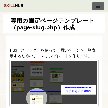
専用の固定ページテンプレート
（page-slug.php）作成
【解
説】
ズ
slug（スラッグ）を使って、固定ページを一覧表
ー
示するためのテーマテンプレートを作ります。
ロ
ッ
パ
東
京
WordPress
化