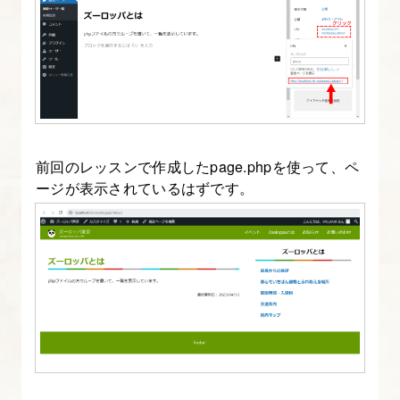
4.
フ
ァ
イ
ル
パ
前回のレッスンで作成したpage.phpを使って、ペ
ス
ージが表示されているはずです。
修
正
と、
WordPress
メ
ニ
ュ
ー