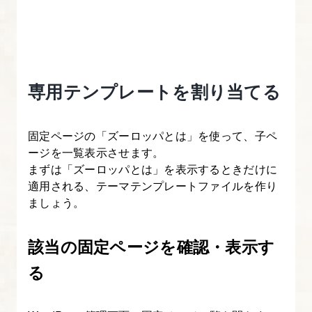
1.
本
講
座
専用テンプレートを割り当てる
に
つ
い
固定ページの「ズーロッパとは」を使って、子ペ
て
ージを一覧表示させます。
まずは「ズーロッパとは」を表示するときだけに
2.
適用される、テーマテンプレートファイルを作り
ましょう。
WordPress
に
該当の固定ページを確認・表示す
情
報
る
を
登