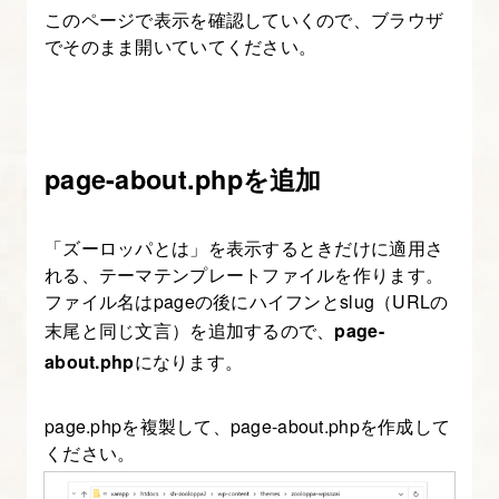
の
このページで表示を確認していくので、ブラウザ
作
でそのまま開いていてください。
成
5.
index.php
page-about.phpを追加
に
特
「ズーロッパとは」を表示するときだけに適用さ
定
れる、テーマテンプレートファイルを作ります。
カ
ファイル名はpageの後にハイフンとslug（URLの
テ
末尾と同じ文言）を追加するので、
page-
ゴ
about.php
になります。
リ
ー
page.phpを複製して、page-about.phpを作成して
の
ください。
投