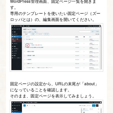
WordPress管理画面、固定ページ一覧を開きま
録
す。
す
専用のテンプレートを使いたい固定ページ（ズー
る
ロッパとは）の、編集画面を開いてください。
3.
WordPress
テ
ー
マ
の
ベ
ー
固定ページの設定から、URLの末尾が「about」
ス
になっていることを確認します。
を
そのまま、固定ページを表示してみましょう。
作
る