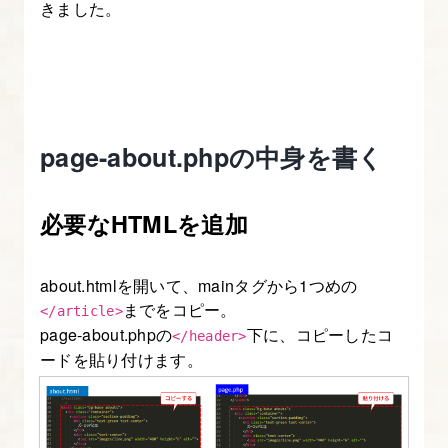
きました。
ジ
テ
ン
プ
レ
page-about.phpの中身を書く
ー
ト
必要なHTMLを追加
（single.php）
を
作
about.htmlを開いて、mainタグから1つめの
成
までをコピー。
</article>
す
page-about.phpの
下に、コピーしたコ
</header>
ードを貼り付けます。
る
8.
固