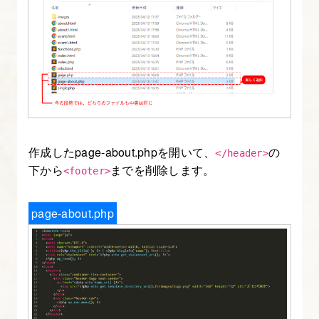
稿
情
報
を
表
示
す
る
作成したpage-about.phpを開いて、
の
</header>
下から
までを削除します。
<footer>
6.
index.php
page-about.php
に
投
稿・
固
定
ペ