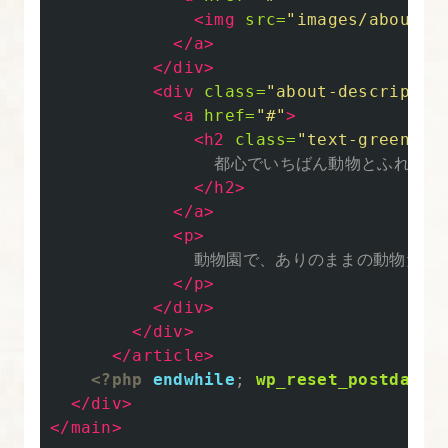
<img
src=
"images/about.p
</a>
</div>
<div
class=
"about-descriptio
<a
href=
"#"
>
<h2
class=
"text-green"
>
                都心でいちばん動物とふれあえ
</h2>
</a>
<p>
              動物園で、ありのままの
</p>
</div>
</div>
</article>
<?php
endwhile
;
wp_reset_postdata
(
</div>
</main>