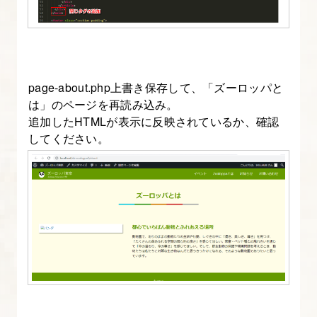
9.
専
用
page-about.php上書き保存して、「ズーロッパと
の
は」のページを再読み込み。
固
追加したHTMLが表示に反映されているか、確認
定
してください。
ペ
ー
ジ
テ
ン
プ
レ
ー
ト