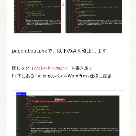
定
ペ
ー
ジ
テ
ン
page-about.phpで、以下の点を修正します。
プ
レ
閉じタグ（
と
）を書き足す
</div>
</main>
ー
h1下にあるline.pngのパスをWordPress仕様に変更
ト
（page.php）
を
作
成
す
る