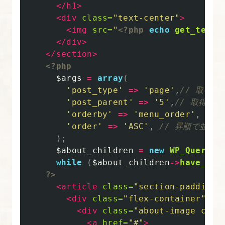
ー
</h1>
<div
class=
"text-center"
>
ジ
<img
src=
"
<?php
echo
get_templ
（category-
</div>
slug.php）
</section>
の
<?php
作
$args
=
array
(
成
'post_type'
=>
'page'
,
// 取得し
'post_parent'
=>
'5'
,
// 取得し
'orderby'
=>
'menu_order'
,
//
'order'
=>
'ASC'
,
// 昇順で並べる
);
$about_children
=
new
WP_Query
(
$
while
(
$about_children
->
have_pos
?>
<article
class=
"section-padding"
<div
class=
"flex-container"
>
<div
class=
"about-image card
<a
href=
"#"
>