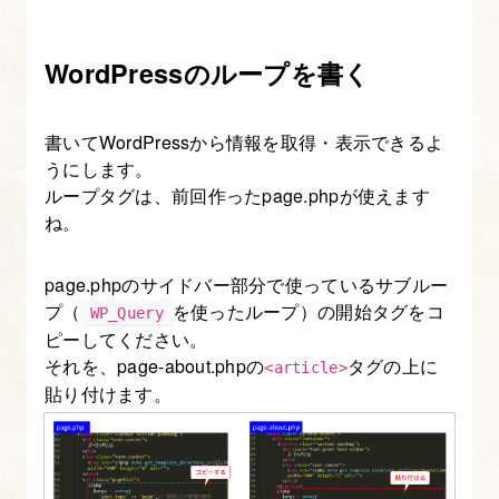
（page-
slug.php）
WordPressのループを書く
作
成
書いてWordPressから情報を取得・表示できるよ
うにします。
10.
ループタグは、前回作ったpage.phpが使えます
イ
ね。
ベ
ン
page.phpのサイドバー部分で使っているサブルー
ト
プ（
を使ったループ）の開始タグをコ
WP_Query
カ
ピーしてください。
テ
それを、page-about.phpの
タグの上に
<article>
ゴ
貼り付けます。
リ
の
一