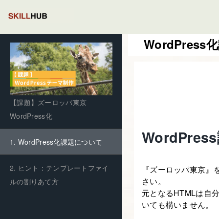
WordPres
【課題】ズーロッパ東京
WordPress化
WordPre
1. WordPress化課題について
2. ヒント：テンプレートファイ
『ズーロッパ東京』を
さい。
ルの割りあて方
元となるHTMLは自
いても構いません。