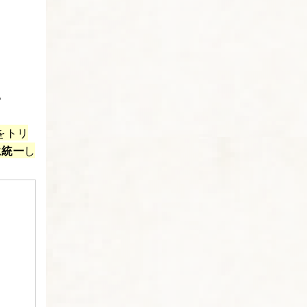
。
をトリ
に統一
し