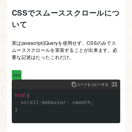
て
CSSでスムーススクロールにつ
み
いて
よ
う
実はjavascript/jQueryを使用せず、CSSのみでス
9.
ムーススクロールを実装することが出来ます。必
フ
要な記述はたったこれだけ。
ェ
ー
css
ド
コードをコピーする
イ
html
{
ン
scroll-behavior
:
smooth
;
を
}
実
装
す