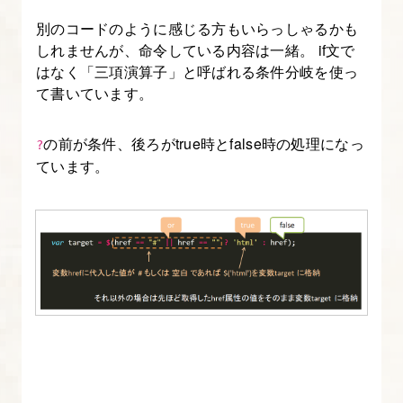
読
別のコードのように感じる方もいらっしゃるかも
み
しれませんが、命令している内容は一緒。 if文で
はなく「三項演算子」と呼ばれる条件分岐を使っ
込
て書いています。
み
順・
の前が条件、後ろがtrue時とfalse時の処理になっ
?
jQuery
ています。
に
つ
い
て
8.
jQuery
を
使
っ