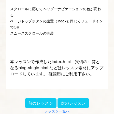
る
スクロールに応じてヘッダーナビゲーションの色が変わ
る
11.
ページトップボタンの設置（indexと同じくフェードイン
ス
でOK）
ム
スムーススクロールの実装
ー
ス
ス
ク
本レッスンで作成したindex.html、実習の回答と
なるblog-single.html などはレッスン素材にアップ
ロ
ロードしています。 確認用にご利用下さい。
ー
ル
に
す
前のレッスン
次のレッスン
る
レッスン一覧へ