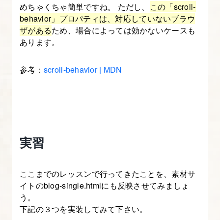
めちゃくちゃ簡単ですね。 ただし、
この「scroll-
る
behavior」プロパティは、対応していないブラウ
ザがある
ため、場合によっては効かないケースも
10.
あります。
ナ
ビ
参考：
scroll-behavior | MDN
ゲ
ー
シ
ョ
ン
実習
に
動
き
ここまでのレッスンで行ってきたことを、素材サ
イトのblog-single.htmlにも反映させてみましょ
を
う。
つ
下記の３つを実装してみて下さい。
け