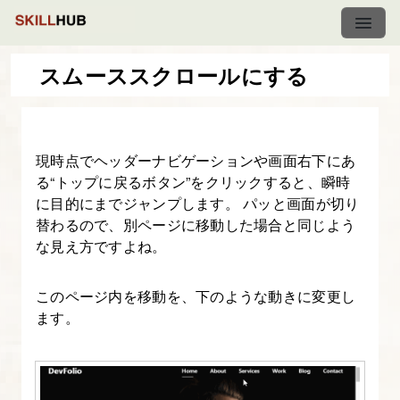
スムーススクロールにする
【backup】
CSS3&Javascript
現時点でヘッダーナビゲーションや画面右下にあ
で
る“トップに戻るボタン”をクリックすると、瞬時
動
に目的にまでジャンプします。 パッと画面が切り
き
替わるので、別ページに移動した場合と同じよう
の
な見え方ですよね。
あ
る
このページ内を移動を、下のような動きに変更し
Web
ます。
サ
イ
ト