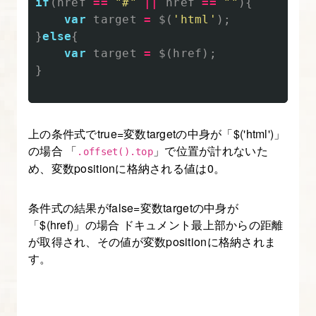
で
if
(
href
==
"
#
"
||
href
==
""
){
var
target
=
$
(
'
html
'
);
要
}
else
{
素
var
target
=
$
(
href
);
を
}
変
形
さ
上の条件式でtrue=変数targetの中身が「$('html')」
せ
の場合 「
」で位置が計れないた
.offset().top
る
め、変数positionに格納される値は0。
6.
条件式の結果がfalse=変数targetの中身が
CSS
「$(href)」の場合 ドキュメント最上部からの距離
の
が取得され、その値が変数positionに格納されま
animation
す。
プ
ロ
パ