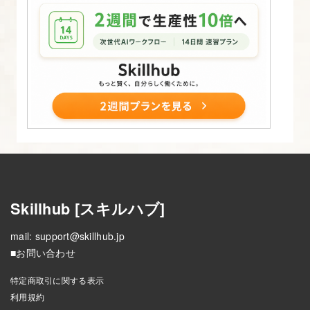
ペ
ッ
ト/
ラ
イ
ブ
ラ
リ
の
使
用
Skillhub [スキルハブ]
14.
mail:
support@skillhub.jp
■お問い合わせ
Javascript
ラ
特定商取引に関する表示
イ
利用規約