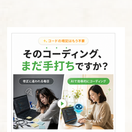
12.
ア
ド
バ
ン
ス
編
に
つ
い
て
13.
CSS
ス
ニ