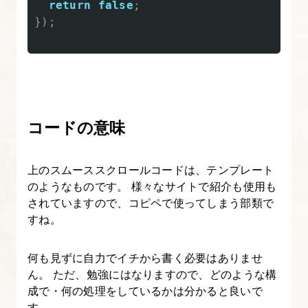
return
false
;
優
});
先
順
位
3.
transition
コードの意味
で
ア
上のスムーススクロールコードは、テンプレート
ニ
のようなものです。 様々なサイトで紹介も使用も
メ
されていますので、コピペで使ってしまう部類で
ー
すね。
シ
ョ
何も見ずに自力でイチから書く必要はありませ
ん。 ただ、勉強にはなりますので、どのような構
ン
成で・何の処理をしているかは分かると良いで
効
す。