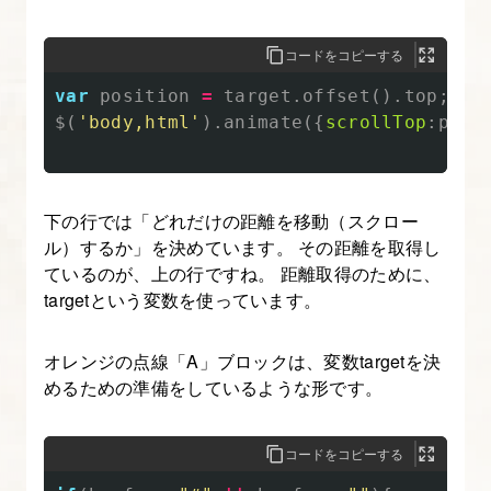
由
自
コードをコピーする
在
var
position
=
target
.
offset
().
top
;
に
$
(
'
body,html
'
).
animate
({
scrollTop
:
posi
配
置
す
下の行では「どれだけの距離を移動（スクロー
る
ル）するか」を決めています。 その距離を取得し
ているのが、上の行ですね。 距離取得のために、
5.
targetという変数を使っています。
transform
プ
オレンジの点線「A」ブロックは、変数targetを決
ロ
めるための準備をしているような形です。
パ
テ
コードをコピーする
ィ