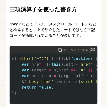
テ
三項演算子を使った書き方
ィ
を
googleなどで「スムーススクロール コード」など
理
と検索すると、上で紹介したコードではなく下記
解
コードが掲載されていることが多いです。
し
よ
コードをコピーする
う
$
(
'
a[href^="#"]
'
).
click
(
function
(){
var
href
=
$
(
this
).
attr
(
"
href
"
);
7.
var
target
=
$
(
href
==
"
#
"
||
href
JS
var
position
=
target
.
offset
().
top
フ
$
(
'
body,html
'
).
animate
({
scrollTop
:
ァ
return
false
;
イ
});
ル
の