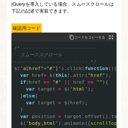
jQueryを導入している場合、スムースクロールは
方
下記の記述で実装できます。
2.
フ
確認用コード
ァ
コードをコピーする
イ
/* -------------------------

ル
  スムーススクロール

の
------------------------- */
読
$
(
'
a[href^="#"]
'
).
click
(
function
(){
込
var
href
=
$
(
this
).
attr
(
"
href
"
);
if
(
href
==
"
#
"
||
href
==
""
){
み・
var
target
=
$
(
'
html
'
);
ス
}
else
{
タ
var
target
=
$
(
href
);
イ
}
ル
var
position
=
target
.
offset
().
top
;
の
$
(
'
body,html
'
).
animate
({
scrollTop
:
po