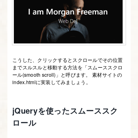
を
つ
く
る
講
座
こうした、クリックするとスクロールでその位置
1.
までスルスルと移動する方法を「スムーススクロ
本
ール(smooth scroll)」と呼びます。 素材サイトの
index.htmlに実装してみましょう。
講
座
の
流
jQueryを使ったスムーススク
れ・
ロール
進
め