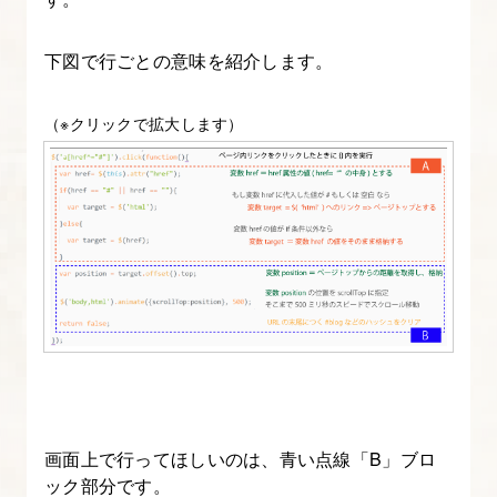
果
を
下図で行ごとの意味を紹介します。
付
け
（※クリックで拡大します）
る
4.
position
を
使
っ
て
要
素
を
画面上で行ってほしいのは、青い点線「B」ブロ
自
ック部分です。