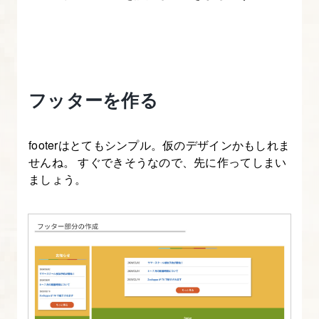
【図
解
た
っ
ぷ
フッターを作る
り】
-
footerはとてもシンプル。仮のデザインかもしれま
は
せんね。 すぐできそうなので、先に作ってしまい
じ
ましょう。
め
て
の
WEB
デ
ザ
イ