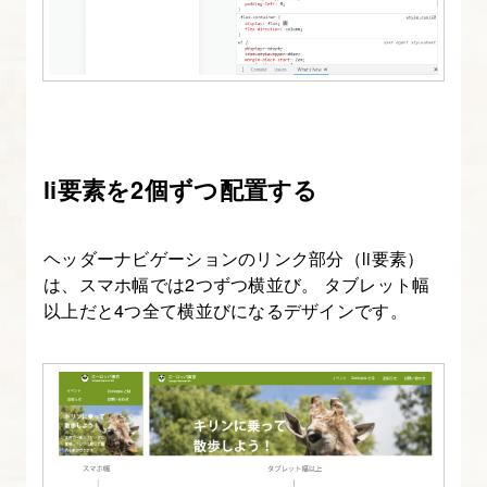
18.
Zooloppa
を
ダ
ー
li要素を2個ずつ配置する
ク
モ
ヘッダーナビゲーションのリンク部分（li要素）
ー
は、スマホ幅では2つずつ横並び。 タブレット幅
ド
以上だと4つ全て横並びになるデザインです。
対
応
に
し
て
み