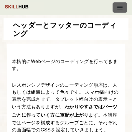
ヘッダーとフッターのコーディ
ング
レ
ス
ポ
本格的にWebページのコーディングを行ってきま
ン
す。
シ
ブ・
レスポンシブデザインのコーディング順序は、人
デ
もしくは組織によって色々です。 スマホ幅向けの
ザ
表示を完成させて、タブレット幅向けの表示～と
イ
いう方法もありますが、
わかりやすさではパーツ
ン
ごとに作っていく方に軍配が上がります
。本講座
入
ではページを構成するグループごとに、それぞれ
門
の画面幅でのCSSを設定していきましょう。