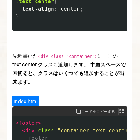
.text-center
{
フ
text-align
:
center
;
ァ
}
ー
ス
ト
と
先程書いた
に、この
の
<div class="container">
text-center クラスも追加します。
半角スペースで
違
区切ると、クラスはいくつでも追加することが出
い
来ます。
も
解
説
index.html
コードをコピーする
3.
<footer>
レ
<div
class=
"container text-center"
>
ス
    footer
