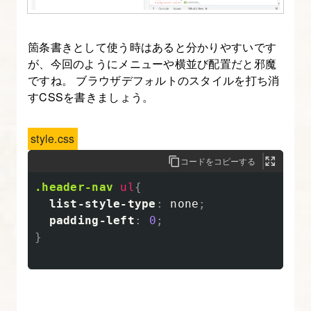
テ
ィ）
に
箇条書きとして使う時はあると分かりやすいです
つ
が、今回のようにメニューや横並び配置だと邪魔
い
ですね。 ブラウザデフォルトのスタイルを打ち消
すCSSを書きましょう。
て
知
ろ
style.css
う
コードをコピーする
.header-nav
ul
{
16.
list-style-type
:
none
;
CSS
padding-left
:
0
;
変
}
数
の
活
用