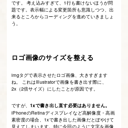
です。 考え込みすぎて、1行も書けないほうが問
題です。表示幅による変更箇所も意識しつつ、出
9.
来るところからコーディングを進めていきましょ
ヘ
う。
ッ
ダ
ー
と
ロゴ画像のサイズを整える
フ
ッ
imgタグで表示させたロゴ画像、大きすぎます
タ
ね。 これはIllustratorで画像を書き出す際に、
ー
2x（2倍サイズ）にしたことが原因です。
の
コ
ですが、
1xで書き出し直す必要はありません。
ー
iPhoneのRetinaディスプレイなど高解像度・高画
デ
素密度の場合、1xで書き出した画像だとぼやけて
ィ
見えてしまいます。特に今回のように文字を画像