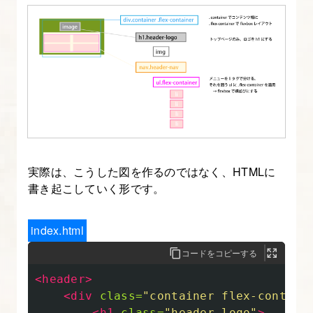
ら、
必
要
な
画
像
を
書
実際は、こうした図を作るのではなく、HTMLに
き
書き起こしていく形です。
出
す
index.html
7.
コードをコピーする
レ
<header>
ス
<div
class=
"container flex-contain
ポ
<h1
class=
"header-logo"
>