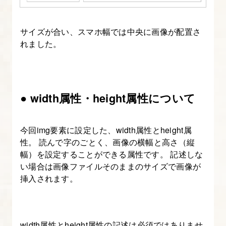
の
レ
サイズが合い、スマホ幅では中央に画像が配置さ
ス
れました。
ポ
ン
シ
ブ
● width属性・height属性について
コ
ー
今回img要素に設定した、width属性とheight属
デ
性。 読んで字のごとく、画像の横幅と高さ（縦
ィ
幅）を設定することができる属性です。 記述しな
ン
い場合は画像ファイルそのままのサイズで画像が
グ
挿入されます。
13.
最
width属性とheight属性の記述は必須ではありませ