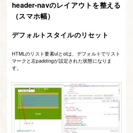
終
header-navのレイアウトを整える
了
（スマホ幅）
課
題
デフォルトスタイルのリセット
15.
CSS
HTMLのリスト要素ulとolは、デフォルトでリスト
変
マークと左paddingが設定された状態になりま
数
す。
（カ
ス
タ
ム
プ
ロ
パ