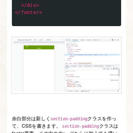
ポ
</div>
ン
</footer>
シ
ブ
コ
ー
デ
ィ
ン
グ
に
使
う、
ビ
余白部分は新しく
クラスを作っ
ュ
section-padding
て、CSSを書きます。
クラスは
section-padding
ー