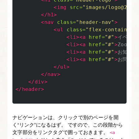
<img
src=
"images/logo@2x-8
ン
</h1>
シ
<nav
class=
"header-nav"
>
ブ
<ul
class=
"flex-container"
デ
<li><a
href=
"#"
>
イベント
ザ
<li><a
href=
"#"
>
Zoolop
イ
<li><a
href=
"#"
>
お知らせ
<li><a
href=
"#"
>
お問い合
ン
</ul>
の
</nav>
コ
</div>
ー
</header>
デ
ィ
ン
ナビゲーションは、クリックで別のページを開
グ
く“リンク”になるはず。 ですので、この段階から
を
文字部分をリンクタグで囲っておきます。
<a
始