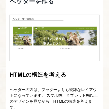
ヘッダーを作る
ウ
ト
基
礎
5.
実
習
デ
ザ
イ
HTMLの構造を考える
ン
と
ヘッダーの方は、フッターよりも複雑なレイアウ
コ
トになっています。 スマホ幅、タブレット幅以上
ー
のデザインを見ながら、HTMLの構造を考えま
デ
す。