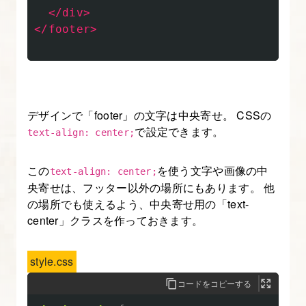
レ
</div>
ス
</footer>
ポ
ン
シ
ブ
デザインで「footer」の文字は中央寄せ。 CSSの
デ
で設定できます。
text-align: center;
ザ
イ
この
を使う文字や画像の中
text-align: center;
ン
央寄せは、フッター以外の場所にもあります。 他
と
の場所でも使えるよう、中央寄せ用の「text-
は？
center」クラスを作っておきます。
モ
バ
style.css
イ
コードをコピーする
ル