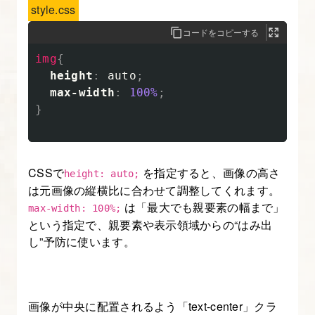
style.css
介
セ
コードをコピーする
ク
img
{
シ
height
:
auto
;
ョ
max-width
:
100%
;
ン
}
の
レ
ス
CSSで
を指定すると、画像の高さ
height: auto;
ポ
は元画像の縦横比に合わせて調整してくれます。
ン
は「最大でも親要素の幅まで」
max-width: 100%;
という指定で、親要素や表示領域からの“はみ出
シ
し”予防に使います。
ブ
コ
ー
デ
画像が中央に配置されるよう「text-center」クラ