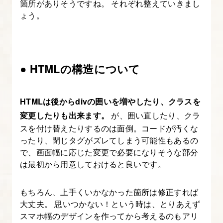
箇所がありそうですね。 それぞれ整えていきまし
グ
ょう。
向
け、
CSS
● HTMLの構造について
フ
ァ
イ
HTMLは後からdivの囲いを増やしたり、クラスを
ル
変更したりも出来ます。
が、囲い直したり、クラ
の
スを付け替えたりするのは面倒。コードが汚くな
ベ
ったり、閉じタグがズレてしまう可能性もあるの
ー
で、画面幅に応じた変更で必要になりそうな部分
は最初から用意しておけると良いです。
ス
を
もちろん、上手くいかなかった箇所は修正すれば
作
大丈夫。 思いつかない！という時は、とりあえず
ろ
スマホ幅のデザインを作ってから考えるのもアリ
う