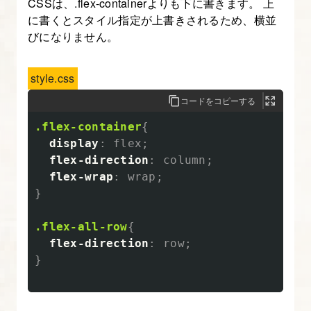
CSSは、.flex-containerよりも下に書きます。 上
に書くとスタイル指定が上書きされるため、横並
びになりません。
style.css
コードをコピーする
.flex-container
{
display
:
flex
;
flex-direction
:
column
;
flex-wrap
:
wrap
;
}
.flex-all-row
{
flex-direction
:
row
;
}