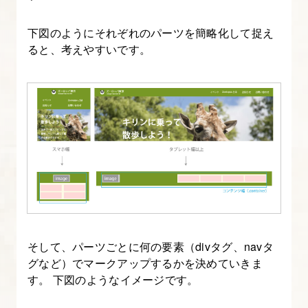
ィ
ン
下図のようにそれぞれのパーツを簡略化して捉え
グ
ると、考えやすいです。
要
件
6.
Illustrator
の
デ
ザ
イ
ン
そして、パーツごとに何の要素（divタグ、navタ
デ
グなど）でマークアップするかを決めていきま
ー
す。 下図のようなイメージです。
タ
か