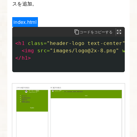
スを追加。
ィ
ン
グ
index.html
コードをコピーする
12.
<h1
class=
"header-logo text-center"
>
紹
<img
src=
"images/logo@2x-8.png"
widt
介・
</h1>
お
知
ら
せ
セ
ク
シ
ョ
ン