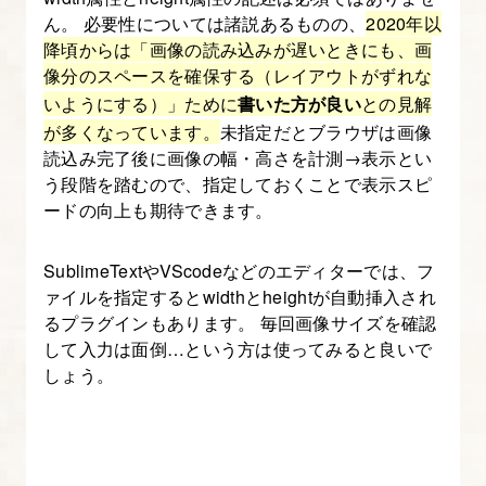
終
ん。 必要性については諸説あるものの、
2020年以
確
降頃からは「画像の読み込みが遅いときにも、画
認
像分のスペースを確保する（レイアウトがずれな
と
いようにする）」ために
書いた方が良い
との見解
細
が多くなっています。
未指定だとブラウザは画像
読込み完了後に画像の幅・高さを計測→表示とい
か
う段階を踏むので、指定しておくことで表示スピ
い
ードの向上も期待できます。
部
分
SublimeTextやVScodeなどのエディターでは、フ
の
ァイルを指定するとwidthとheightが自動挿入され
調
るプラグインもあります。 毎回画像サイズを確認
整
して入力は面倒…という方は使ってみると良いで
しょう。
14.
講
座