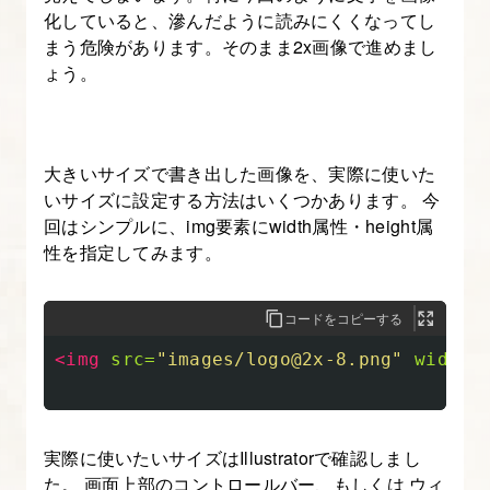
化していると、滲んだように読みにくくなってし
ン
まう危険があります。そのまま2x画像で進めまし
グ
ょう。
10.
フ
ァ
大きいサイズで書き出した画像を、実際に使いた
いサイズに設定する方法はいくつかあります。 今
ー
回はシンプルに、img要素にwidth属性・height属
ス
性を指定してみます。
ト
ビ
コードをコピーする
ュ
ー
<img
src=
"images/logo@2x-8.png"
width=
の
レ
ス
実際に使いたいサイズはIllustratorで確認しまし
ポ
た。 画面上部のコントロールバー、もしくは ウィ