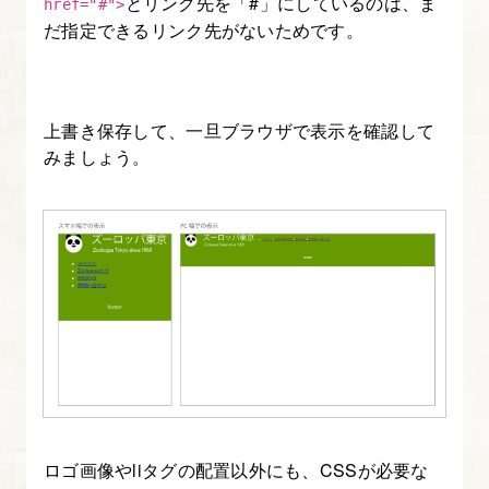
とリンク先を「#」にしているのは、ま
href="#">
め
だ指定できるリンク先がないためです。
よ
う
上書き保存して、一旦ブラウザで表示を確認して
8.
みましょう。
レ
ス
ポ
ン
シ
ブ
コ
ー
デ
ィ
ロゴ画像やliタグの配置以外にも、CSSが必要な
ン