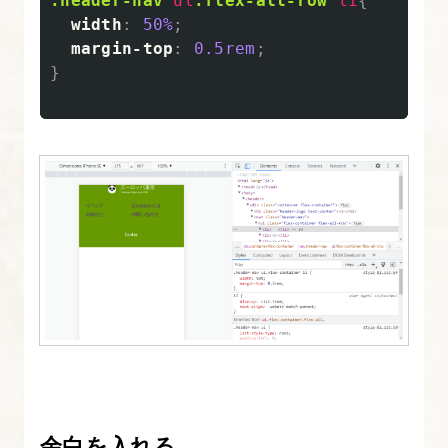
.header-nav
ul
.flex-all-row
li
{
width
:
50%
;
margin-top
:
0.5rem
;
}
余白を入れる