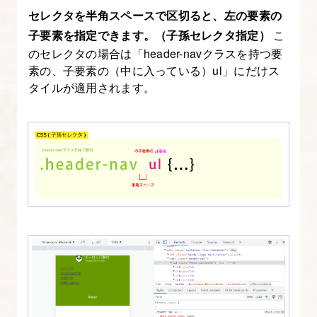
セレクタを半角スペースで区切ると、左の要素の
例
子要素を指定できます。（子孫セレクタ指定）
こ
のセレクタの場合は「header-navクラスを持つ要
17.
素の、子要素の（中に入っている）ul」にだけス
ダ
タイルが適用されます。
ー
ク
モ
ー
ド
対
応
の
た
め
の
CSS