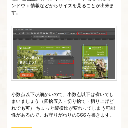
ン
ンドウ > 情報などからサイズを見ることが出来ま
す。
シ
ブ
コ
ー
デ
ィ
ン
グ
11.
イ
小数点以下が細かいので、小数点以下は省いてし
ベ
まいましょう（四捨五入・切り捨て・切り上げど
れでも可） ちょっと縦横比が変わってしまう可能
ン
性があるので、お守りがわりのCSSを書きます。
ト
紹