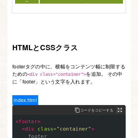
ン
1.
本
コ
HTMLとCSSクラス
ー
ス
の
footerタグの中に、横幅をコンテンツ幅に制限する
ための
を追加。 その中
内
<div class="container">
に「footer」という文字を入れます。
容
に
つ
index.html
い
コードをコピーする
て
<footer>
<div
class=
"container"
>
2.
    footer
