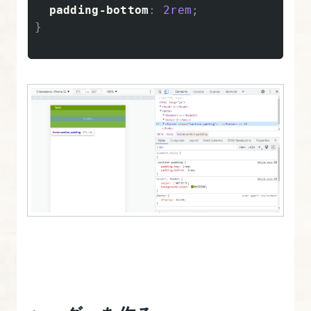
ン
padding-bottom
:
2rem
;
シ
}
ブ
デ
ザ
イ
ン
に
役
立
つ
CSS
Flexbox
レ
イ
ア