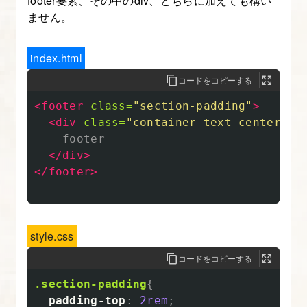
footer要素、その中のdiv、どちらに加えても構い
ポ
ません。
ー
ト
index.html
と
コードをコピーする
メ
デ
<footer
class=
"section-padding"
>
ィ
<div
class=
"container text-center"
>
    footer

ア
</div>
ク
</footer>
エ
リ
4.
style.css
レ
コードをコピーする
ス
.section-padding
{
ポ
padding-top
:
2rem
;