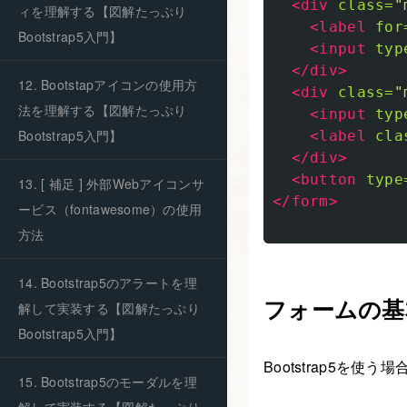
<div
class=
"
ィを理解する【図解たっぷり
<label
for
Bootstrap5入門】
<input
typ
</div>
12. Bootstapアイコンの使用方
<div
class=
"
法を理解する【図解たっぷり
<input
typ
Bootstrap5入門】
<label
cla
</div>
<button
type
13. [ 補足 ] 外部Webアイコンサ
</form>
ービス（fontawesome）の使用
方法
14. Bootstrap5のアラートを理
フォームの基
解して実装する【図解たっぷり
Bootstrap5入門】
Bootstrap5を
15. Bootstrap5のモーダルを理