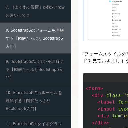
7. ［よくある質問］d-flexとrow
の違いって？
8. Bootstrap5のフォームを理解
する【図解たっぷりBootstrap5
入門】
“フォームスタイルの
ドを見ていきましょ
9. Bootstrap5のボタンを理解す
る【図解たっぷりBootstrap5入
門】
<form>
10. Bootstrap5のカルーセルを
<div
class=
"
理解する【図解たっぷり
<label
for
Bootstrap5入門】
<input
typ
<div
id=
"e
</div>
11. Bootstrap5のタイポグラフ