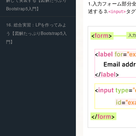
解して実装する【図解たっぷり
1.入力フォーム部分
Bootstrap5入門】
述する 3.
タグ
<input>
16. 総合実習：LPを作ってみよ
う【図解たっぷりBootstrap5入
門】