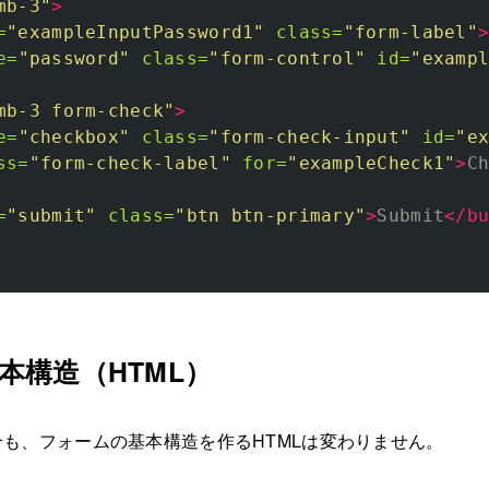
mb-3"
>
=
"exampleInputPassword1"
class=
"form-label"
e=
"password"
class=
"form-control"
id=
"examp
mb-3 form-check"
>
e=
"checkbox"
class=
"form-check-input"
id=
"e
ss=
"form-check-label"
for=
"exampleCheck1"
>
C
=
"submit"
class=
"btn btn-primary"
>
Submit
</b
本構造（HTML）
使う場合も、フォームの基本構造を作るHTMLは変わりません。