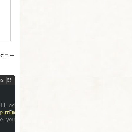
このコー
る
ail address
</label>
nputEmail1"
aria-describedby=
"emailHelp"
>
re your email with anyone else.
</div>