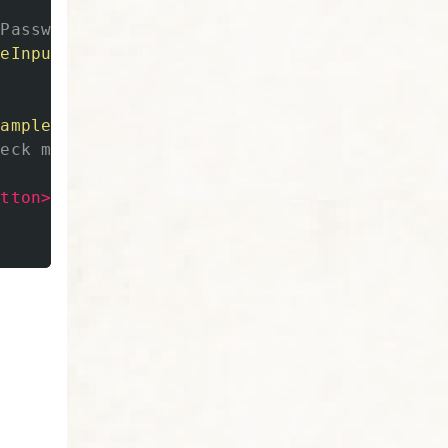
>
Password
</label>
leInputPassword1"
>
xampleCheck1"
>
heck me out
</label>
utton>