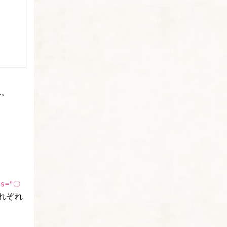
ん。
ss="〇
れぞれ