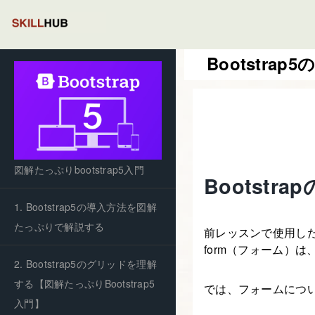
Bootstra
図解たっぷりbootstrap5入門
Bootstra
1. Bootstrap5の導入方法を図解
たっぷりで解説する
前レッスンで使用した
form（フォーム）
2. Bootstrap5のグリッドを理解
する【図解たっぷりBootstrap5
では、フォームにつ
入門】