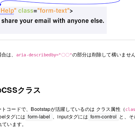
場合は、
の部分は削除して構いませ
aria-describedby="〇〇"
5のCSSクラス
コードで、Bootstapが活躍しているのは クラス属性（
cla
belタグには
form-label
、inputタグには
form-control
と、そ
れています。