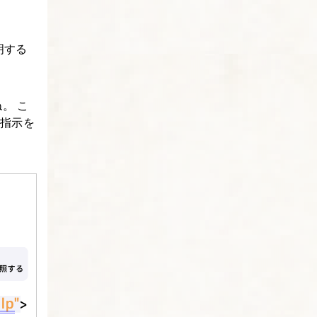
明する
ね。 こ
う指示を