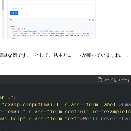
簡単な例です。 ”として、見本とコードが載っていますね。 
う。
コードをコピーす
mb-3"
>
=
"exampleInputEmail1"
class=
"form-label"
>
Em
e=
"email"
class=
"form-control"
id=
"exampleI
mailHelp"
class=
"form-text"
>
We'll never sha