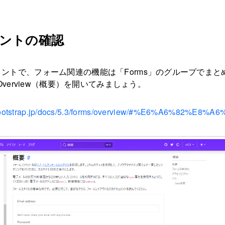
ントの確認
ドキュメントで、フォーム関連の機能は「Forms」のグループでまと
verview（概要）を開いてみましょう。
tbootstrap.jp/docs/5.3/forms/overview/#%E6%A6%82%E8%A6