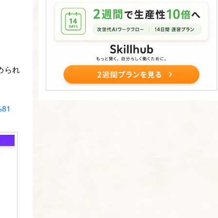
められ
%81