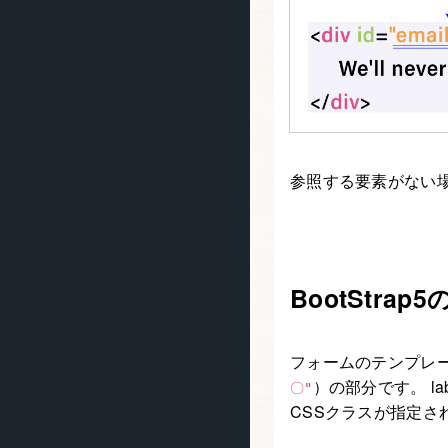
参照する要素がない
BootStrap
フォームのテンプレート
）の部分です。 la
〇"
CSSクラスが指定さ