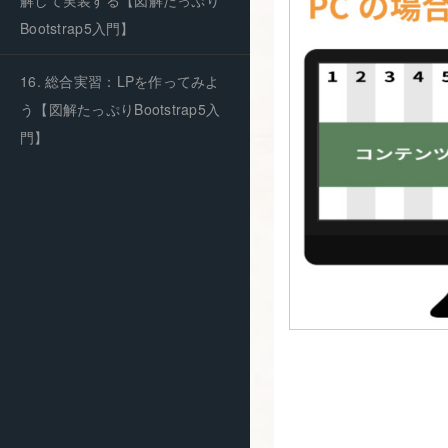
解して実装する【図解たっぷり
Bootstrap5入門】
16. 総合実習：LPを作ってみよ
う【図解たっぷりBootstrap5入
門】