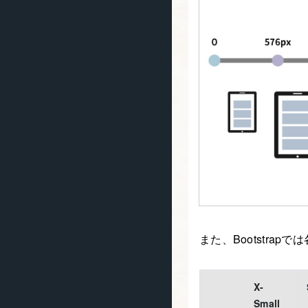
また、Bootstra
X-
Small