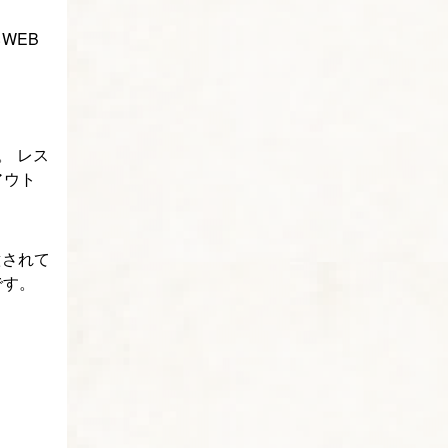
WEB
。 レス
アウト
意されて
です。