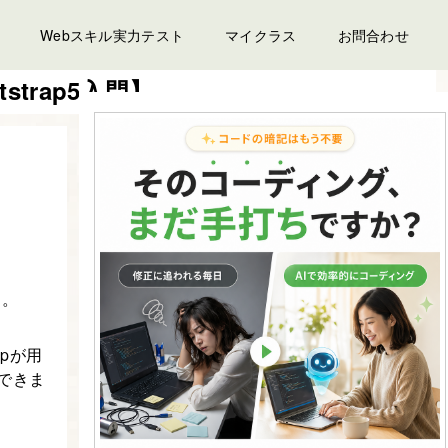
Webスキル実力テスト
マイクラス
お問合わせ
strap5入門】
す。
apが用
できま