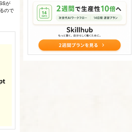
SSが
れるので