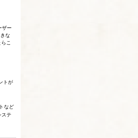
ーザー
大きな
たらこ
ントが
トなど
システ