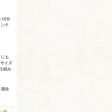
12分
コンテ
きにも
やサイズ
仕組み
た場合