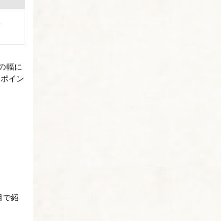
上
の幅に
クポイン
目で紹