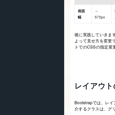
画面
～
幅
575px
後に実践していきま
よって見せ方を変更
トでのCSSの指定
レイアウト
Bootstrapでは
介するクラスは、グ