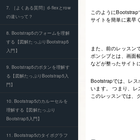
7. ［よくある質問］d-flexとrow
このようにBootst
の違いって？
サイトを簡単に素早
8. Bootstrap5のフォームを理解
する【図解たっぷりBootstrap5
また、前のレッスン
入門】
ポンシブとは、画面
などが整ったサイト
9. Bootstrap5のボタンを理解す
る【図解たっぷりBootstrap5入
Bootstrapで
門】
います。 つまり、レ
このレッスンでは、
10. Bootstrap5のカルーセルを
理解する【図解たっぷり
Bootstrap5入門】
11. Bootstrap5のタイポグラフ