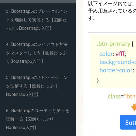
以下イメージ内では、
予め用意されているので
3. Bootstrap5のブレークポイン
す。
トを理解して実装する【図解た
っぷりBootstrap5入門】
4. Bootstrap5のレイアウト方法
をマスターしよう【図解たっぷ
りBootstrap5入門】
5. Bootstrap5のナビゲーション
を理解する【図解たっぷり
Bootstrap5入門】
6. Bootstrapのユーティリティを
理解する【図解たっぷり
Bootstrap入門】