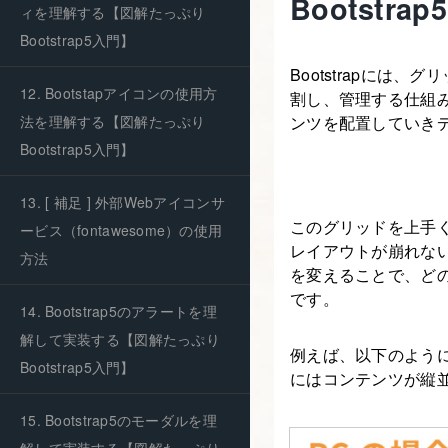
Bootst
ィを理解する【図解たっぷり
Bootstrap5入門】
Bootstrapには
12. Bootstapアイコンの使用方
割し、管理する仕組み
法を理解する【図解たっぷり
ンツを配置していき
Bootstrap5入門】
13. [ 補足 ] 外部Webアイコンサ
このグリッドを上手
ービス（fontawesome）の使用
レイアウトが崩れな
方法
を変えることで、ど
です。
14. Bootstrap5のアラートを理
解して実装する【図解たっぷり
例えば、以下のよう
Bootstrap5入門】
にはコンテンツが縦
15. Bootstrap5のモーダルを理