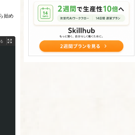
ら始め
る