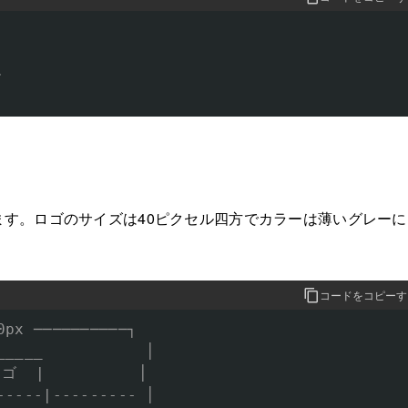


ます。ロゴのサイズは40ピクセル四方でカラーは薄いグレーに
コードをコピーす
0px ──────────┐

_____           │

ゴ  |          │

-----|--------- │
