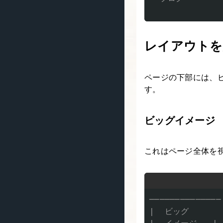
レイアウトを
ページの下部には、
す。
ビッグイメージ
これはページ全体を
──────────────

|  ビッグ       