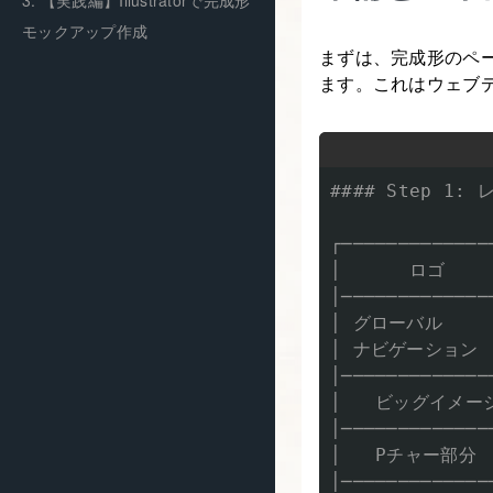
モックアップ作成
まずは、完成形のペ
ます。これはウェブ
#### Step 1
┌──────────────
│      ロゴ     
│──────────────
│ グローバル      
│ ナビゲーション │
│──────────────
│   ビッグイメージ 
│──────────────
│   Pチャー部分   
│──────────────