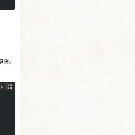
事例」
る