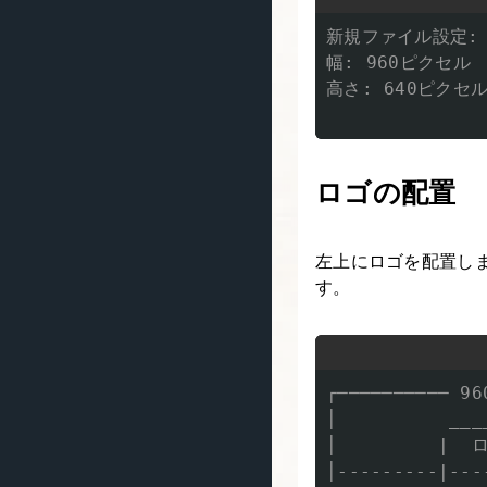
新規ファイル設定:

幅: 960ピクセル

高さ: 640ピクセル
ロゴの配置
左上にロゴを配置し
す。
┌────────── 96
│          ___
│         |  ロ
│---------|---