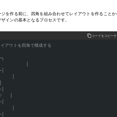
ージを作る前に、四角を組み合わせてレイアウトを作ることか
デザインの基本となるプロセスです。
コードをコピーす
: レイアウトを四角で構成する

┐

         │

│

   │



│

  │

│

   │

│
