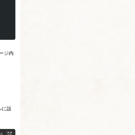
ージ内
ルに設
る