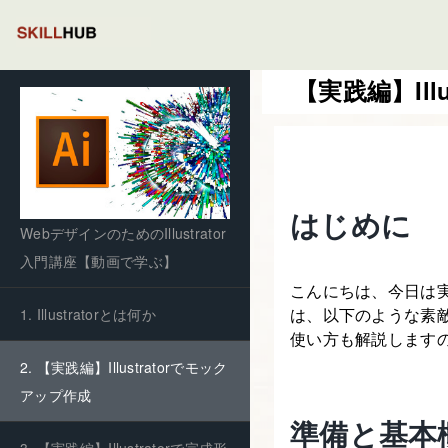
【実践編】Ill
はじめに
WebデザインのためのIllustrator
入門講座【動画で学ぶ】
こんにちは、今日は
は、以下のような素
1. Illustratorとは何か
使い方も解説します
2. 【実践編】Illustratorでモック
アップ作成
準備と基本
3. 【実践編】Illustratorで完成形