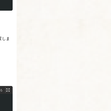
置しま
る