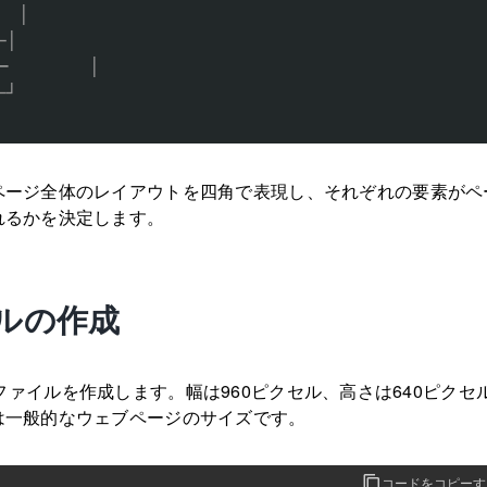
 │

│

       │

┘

ページ全体のレイアウトを四角で表現し、それぞれの要素がペ
れるかを決定します。
ルの作成
rで新規ファイルを作成します。幅は960ピクセル、高さは640ピクセ
は一般的なウェブページのサイズです。
コードをコピーす