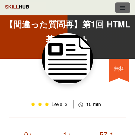
【間違った質問再】第1回 HTML
基礎テスト
無料
Level 3
10 min
0
1
57.1