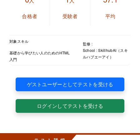
人
人
合格者
受験者
平均
対象スキル
監修 :
School : SkillhubAI（スキ
基礎から学びたい人のためのHTML
ルハブエーアイ）
入門
ゲストユーザーとしてテストを受ける
ログインしてテストを受ける
テスト詳細