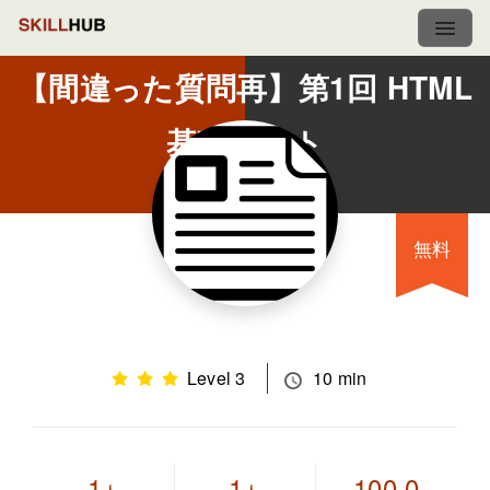
【間違った質問再】第1回 HTML
基礎テスト
無料
Level 3
10 min
1
1
100.0