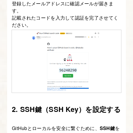
登録したメールアドレスに確認メールが届きま
イ
す。
ル
記載されたコードを入力して認証を完了させてく
（CLAUDE.md、
ださい。
settings.json）
を
作
成
す
る
8.
Git
管
2. SSH鍵（SSH Key）を設定する
理
用
GitHubとローカルを安全に繋ぐために、
SSH鍵
を
の