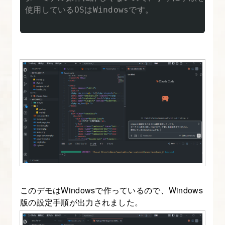
間
使用しているOSはWindowsです。

を
削
減！
ス
キ
ル
の
作
成・
取
り
込
このデモはWindowsで作っているので、Windows
み
版の設定手順が出力されました。
方
法