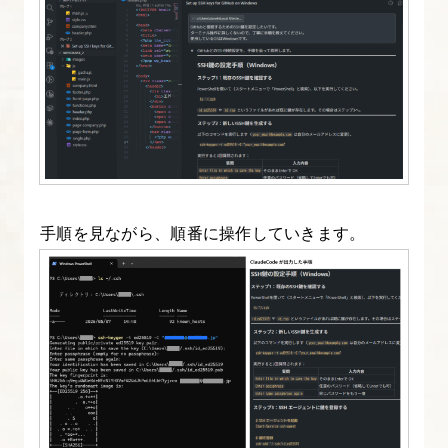
10.
Claude
Code
CLI
を
導
入
手順を見ながら、順番に操作していきます。
し
よ
う
11.
MCP
と
は