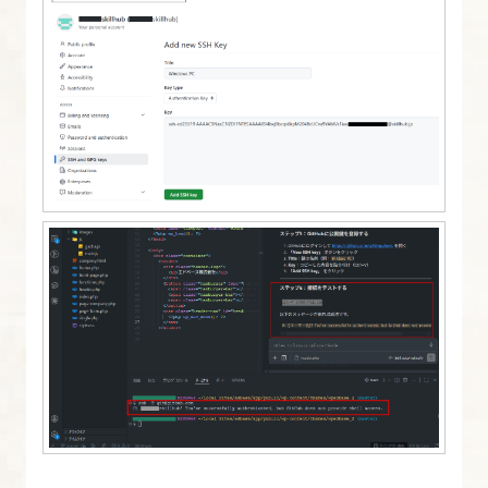
（Notion
使
用）
13.
Claude
Code
に
Notion
を
操
作
し
て
も
ら