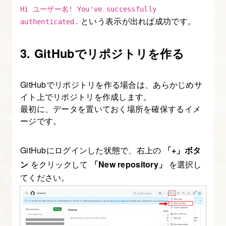
お
Hi ユーザー名! You've successfully
う
という表示が出れば成功です。
authenticated.
14.
3. GitHubでリポジトリを作る
Claude
Code
GitHubでリポジトリを作る場合は、あらかじめサ
の
イト上でリポジトリを作成します。
サ
最初に、データを置いておく場所を確保するイメ
ブ
ージです。
エ
ー
GitHubにログインした状態で、右上の
「+」ボタ
ジ
ン
をクリックして
「New repository」
を選択し
ェ
てください。
ン
ト
に