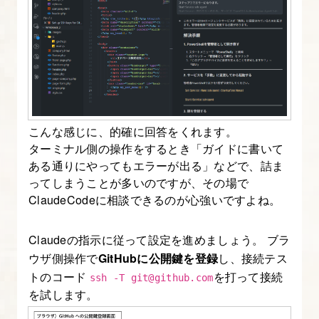
よ
う
12.
は
じ
め
こんな感じに、的確に回答をくれます。
て
ターミナル側の操作をするとき「ガイドに書いて
ある通りにやってもエラーが出る」などで、詰ま
の
ってしまうことが多いのですが、その場で
MCP
ClaudeCodeに相談できるのが心強いですよね。
サ
ー
Claudeの指示に従って設定を進めましょう。 ブラ
バ
ウザ側操作で
GitHubに公開鍵を登録
し、接続テス
ー
トのコード
を打って接続
ssh -T git@github.com
登
を試します。
録