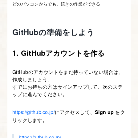
どのパソコンからでも、続きの作業ができる
使
っ
て
GitHubの準備をしよう
基
本
1. GitHubアカウントを作る
的
な
開
GitHubのアカウントをまだ持っていない場合は、
発
作成しましょう。
フ
すでにお持ちの方はサインアップして、次のステ
ップに進んでください。
ロ
ー
https://github.co.jp/
にアクセスして、
Sign up
をク
に
リックします。
沿
っ
https://github.co.jp/
た