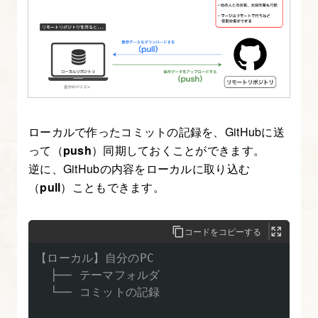
か
ら
な
い」
「修
正
で
ローカルで作ったコミットの記録を、GitHubに送
き
って（
push
）同期しておくことができます。
な
逆に、GitHubの内容をローカルに取り込む
い」
（
pull
）こともできます。
を
無
コードをコピーする
く
【ローカル】自分のPC

す
  ├── テーマフォルダ

  └── コミットの記録

4.