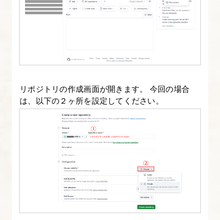
つ
い
て
知
ろ
う
リポジトリの作成画面が開きます。 今回の場合
15.
は、以下の２ヶ所を設定してください。
Claude
Code
の
サ
ブ
エ
ー
ジ