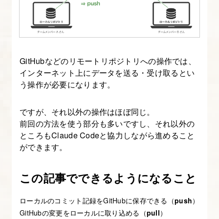
GitHub
の
セ
ッ
ト
GitHubなどのリモートリポジトリへの操作では、
ア
インターネット上にデータを送る・受け取るとい
ッ
う操作が必要になります。
プ・
接
ですが、それ以外の操作はほぼ同じ。
前回の方法を使う部分も多いですし、それ以外の
続
ところもClaude Codeと協力しながら進めること
を
ができます。
す
る
この記事でできるようになること
6.
ローカルのコミット記録をGitHubに保存できる（
push
）
GitHub
GitHubの変更をローカルに取り込める（
pull
）
を