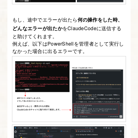
何
か
もし、途中でエラーが出たら
何の操作をした時、
を
どんなエラーが出たか
をClaudeCodeに送信する
理
と助けてくれます。
解
例えば、以下はPowerShellを管理者として実行し
し、
なかった場合に出るエラーです。
ClaudeCode
と
Chrome
を
連
携
さ
せ
て
み