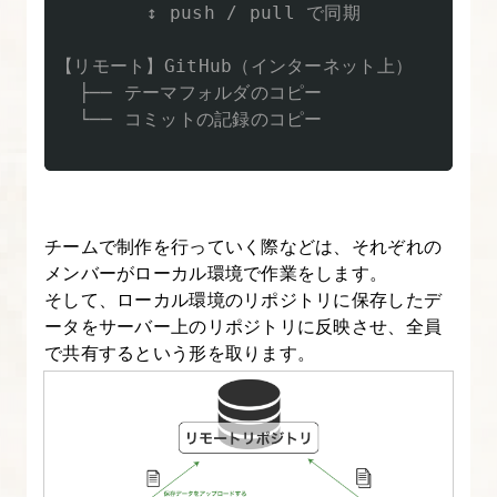
Claude
        ↕ push / pull で同期

Code
【リモート】GitHub（インターネット上）

と
  ├── テーマフォルダのコピー

一
  └── コミットの記録のコピー

緒
に
Git
管
チームで制作を行っていく際などは、それぞれの
理
メンバーがローカル環境で作業をします。
を
そして、ローカル環境のリポジトリに保存したデ
始
ータをサーバー上のリポジトリに反映させ、全員
め
で共有するという形を取ります。
よ
う
5.