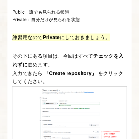
ェ
Public：誰でも見られる状態
ン
Private：自分だけが見られる状態
ト
を
練習用なので
Private
にしておきましょう。
複
数
その下にある項目は、今回はすべて
チェックを入
組
れずに
進めます。
み
入力できたら
「Create repository」
をクリック
合
してください。
わ
せ、
LP
を
作
る