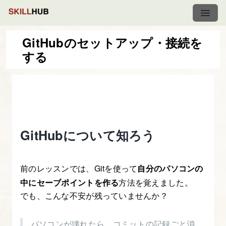
GitHubのセットアップ・接続を
する
ClaudeCode
入
門
1.
GitHubについて知ろう
VSCode
に
Claude
前のレッスンでは、Gitを使って
自分のパソコンの
Code
中にセーブポイントを作る
方法を覚えました。
を
でも、こんな不安が残っていませんか？
導
入
パソコンが壊れたら、コミットの記録ごと消