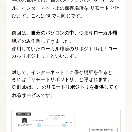
本
ル
、インターネット上の保存場所を
リモート
と呼
操
びます。これはGitでも同じです。
作
前回は、
自分のパソコンの中、つまりローカル環
3.
境
でのみ作業してきました。
Claud
使用していたローカル環境のリポジトリは「ロー
×
カルリポジトリ」といいます。
Google
Chrome
対して、インターネット上に保存場所を作ると、
連
それは「リモートリポジトリ」と呼ばれます。
携
GitHubは、この
リモートリポジトリを提供してく
で
れるサービス
です。
「原
因
が
わ