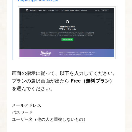
操
作
を
し
て
み
る
画面の指示に従って、以下を入力してください。
7.
プランの選択画面が出たら
Free（無料プラン）
Claude
を選んでください。
Code
の
メールアドレス
設
パスワード
定
ユーザー名（他の人と重複しないもの）
フ
ァ