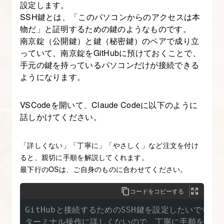
設定します。
設
SSH鍵とは、「このパソコンからのアクセスは本
定
物だ」と証明するための鍵のようなものです。
を
南京錠（公開鍵）と鍵（秘密鍵）のペアで成り立
っていて、南京錠をGitHubに預けておくことで、
追
手元の鍵を持っているパソコンだけが接続できる
加
ようになります。
し
て
VSCodeを開いて、Claude Codeに以下のように
み
話しかけてください。
よ
う
「詳しくない」「丁寧に」「やさしく」など注文を付け
ると、親切に手順を解説してくれます。
9.
最下行のOSは、ご自身のものに合わせてください。
Claude
Skills
コードをコピーする
で
GitHubと接続するためのSSH鍵を設定したいです。

手
ターミナル操作に詳しくないので、丁寧に手順を教えて