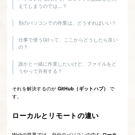
す
えてしまうのでは…？
る
方
別のパソコンでの作業は、どうすればいい？
法
仕事で使うGitって、ここからどうしたら良い
2.
の？
VSCode
版
誰かと一緒に作業したいけど、ファイルをど
うやって共有する？
Claude
Code
の
それを解決するのが
GitHub（ギットハブ）
で
す。
UI（パ
ネ
ル）
ローカルとリモートの違い
と
基
Webの世界では、自分のパソコンの中を
ローカ