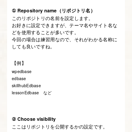
ェ
ン
① Repository name（リポジトリ名）
ト
このリポジトリの名前を設定します。
を
お好きに設定できますが、テーマ名やサイト名な
どを使用することが多いです。
作
今回の場合は練習用なので、それがわかる名称に
成
しても良いですね。
し
て
【例】
み
wpedbase
る
edbase
skillhubEdbase
16.
lessonEdbase など
サ
ブ
エ
② Choose visibility
ー
ここはリポジトリを公開するかの設定です。
ジ