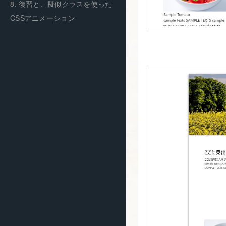
8. 復習と、擬似クラスを使った
CSSアニメーション