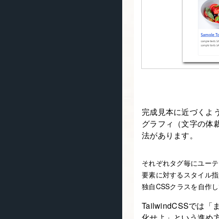
完成見本に近づくよう、
グラフィ（文字の体
法があります。
それぞれタグ毎にユーテ
要素に対するスタイル指
独自CSSクラスを自作
TailwindCS
化せよ」という進め