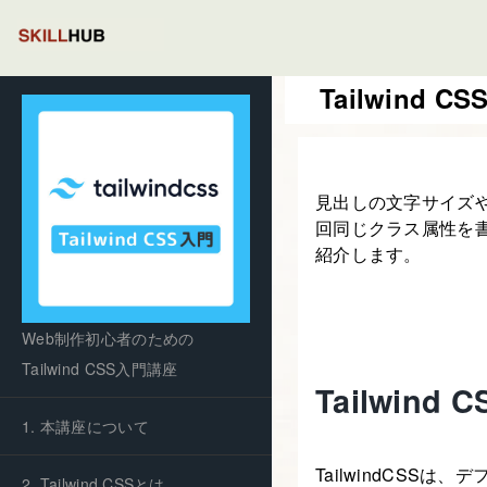
Tailwind
見出しの文字サイズ
回同じクラス属性を
紹介します。
Web制作初心者のための
Tailwind CSS入門講座
Tailwi
1. 本講座について
TailwindCSSは
2. Tailwind CSSとは