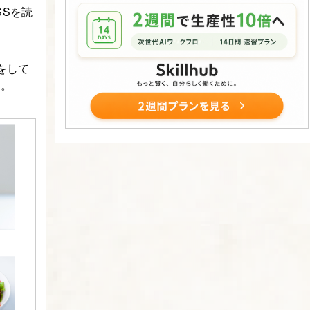
SSを読
をして
す。