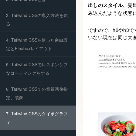
出しのスタイル、見
み込んだような状態
3. Tailwind CSSの導入方法を知
る
ですので、h2やh3
いない現在は同じ大
4. Tailwind CSSを使った余白設
定とFlexboxレイアウト
5. Tailwind CSSでレスポンシブ
なコーディングをする
6. Tailwind CSSでの背景画像指
定、装飾
7. Tailwind CSSのタイポグラフ
ィ