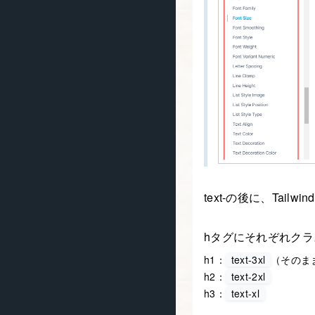
text-の後に、Ta
hタグにそれぞれク
h1：
text-3xl
（そのま
h2：
text-2xl
h3：
text-xl