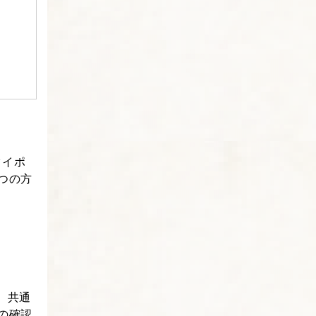
タイポ
つの方
ば、共通
の確認