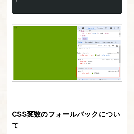
終
確
認
と
細
か
い
部
分
の
調
整
14.
CSS変数のフォールバックについ
講
て
座