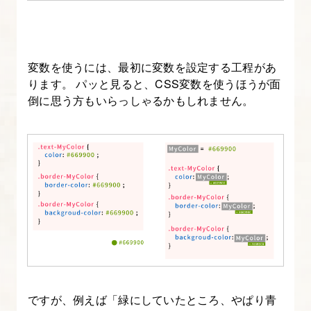
フ
ァ
ー
変数を使うには、最初に変数を設定する工程があ
ス
ります。 パッと見ると、CSS変数を使うほうが面
ト
倒に思う方もいらっしゃるかもしれません。
と
の
違
い
も
解
説
3.
レ
ス
ですが、例えば「緑にしていたところ、やぱり青