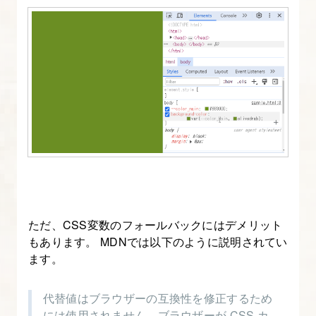
例
17.
ダ
ー
ク
モ
ー
ド
対
応
ただ、CSS変数のフォールバックにはデメリット
の
もあります。 MDNでは以下のように説明されてい
た
ます。
め
の
代替値はブラウザーの互換性を修正するため
CSS
には使用されません。ブラウザーが CSS カ