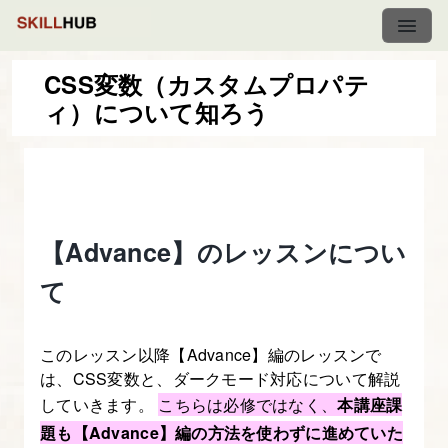
CSS変数（カスタムプロパテ
ィ）について知ろう
レ
ス
ポ
ン
シ
【Advance】のレッスンについ
ブ・
て
デ
ザ
このレッスン以降【Advance】編のレッスンで
イ
は、CSS変数と、ダークモード対応について解説
ン
していきます。
こちらは必修ではなく、
本講座課
入
題も【Advance】編の方法を使わずに進めていた
門