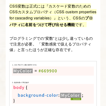
レ
CSS変数は正式には『カスケード変数のための
ス
CSSカスタムプロパティ（CSS custom properties
ポ
for cascading variables）』という、CSSの
プロ
ン
パティに名前をつけて呼び出せる機能
です。
シ
ブ
プログラミングでの“変数”とは少し違っているの
デ
で注意が必要。 「変数感覚で扱えるプロパティ
ザ
値」と言ったほうが正確な存在です。
イ
ン
と
は？
モ
バ
イ
ル