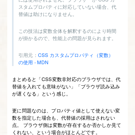
スタムプロパティに対応していない場合、代
替値は助けになりません。
18.
Zooloppa
この技法は変数全体を解釈するのにより時間
を
が掛かるので、性能上の問題が見られます。
ダ
ー
引用元：
CSS カスタムプロパティ（変数）
ク
の使用 - MDN
モ
ー
まとめると「CSS変数非対応のブラウザでは、代
ド
替値を入れても意味がない」「ブラウザ読み込み
対
が遅くなる」という感じ。
応
に
更に問題なのは、プロパティ値として使えない変
し
数を指定した場合も、代替値の採用はされない
て
点。 ブラウザ側は変数が存在するか否かしか見て
くれない、という場合がほとんどです。
み