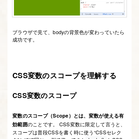
9.
ヘ
ブラウザで見て、bodyの背景色が変わっていたら
ッ
成功です。
ダ
ー
と
フ
CSS変数のスコープを理解する
ッ
タ
ー
CSS変数のスコープ
の
コ
変数のスコープ（Scope）とは、変数が使える有
ー
効範囲
のことです。 CSS変数に限定して言うと、
デ
スコープは普段CSSを書く時に使う“CSSセレク
ィ