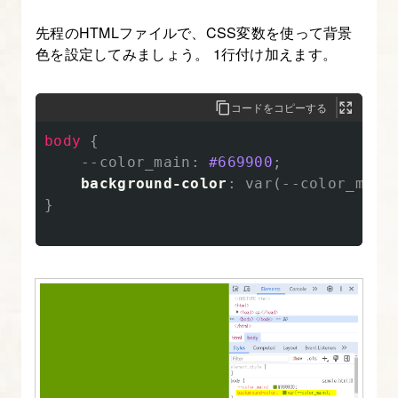
グ
先程のHTMLファイルで、CSS変数を使って背景
向
色を設定してみましょう。 1行付け加えます。
け、
CSS
コードをコピーする
フ
body
{
ァ
--color_main
:
#669900
;
イ
background-color
:
var
(
--color_main
ル
}
の
ベ
ー
ス
を
作
ろ
う