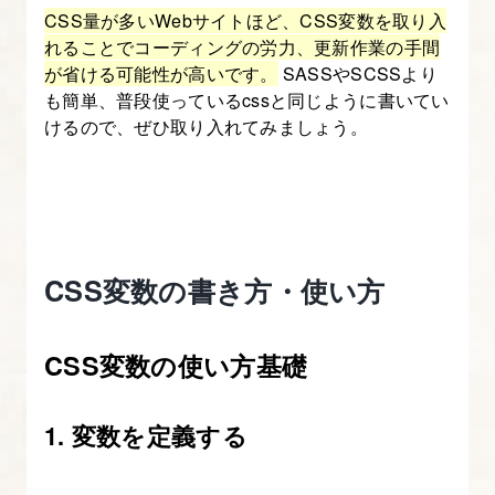
ン
CSS量が多いWebサイトほど、CSS変数を取り入
シ
れることでコーディングの労力、更新作業の手間
ブ
が省ける可能性が高いです。
SASSやSCSSより
デ
も簡単、普段使っているcssと同じように書いてい
けるので、ぜひ取り入れてみましょう。
ザ
イ
ン
に
役
CSS変数の書き方・使い方
立
つ
CSS
CSS変数の使い方基礎
Flexbox
レ
1. 変数を定義する
イ
ア