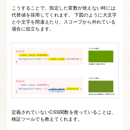
テ
こうすることで、指定した変数が使えない時には
ィ）
代替値を採用してくれます。 下図のように大文字
に
と小文字を間違えたり、スコープから外れている
つ
場合に役立ちます。
い
て
知
ろ
う
16.
CSS
変
数
定義されていないCSS関数を使っていることは、
の
検証ツールでも教えてくれます。
活
用