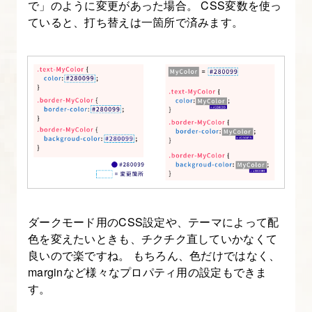
で」のように変更があった場合。 CSS変数を使っ
ポ
ていると、打ち替えは一箇所で済みます。
ン
シ
ブ
コ
ー
デ
ィ
ン
グ
に
使
ダークモード用のCSS設定や、テーマによって配
色を変えたいときも、チクチク直していかなくて
う、
良いので楽ですね。 もちろん、色だけではなく、
ビ
marginなど様々なプロパティ用の設定もできま
ュ
す。
ー