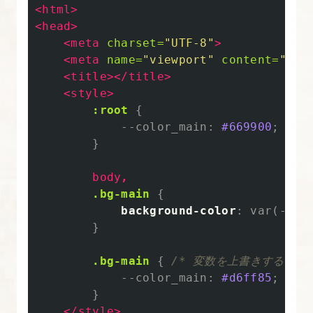
<html>
<head>
<meta
charset=
"UTF-8"
>
<meta
name=
"viewport"
content=
"wid
<title></title>
<style>
:root
{
--color_main
:
#669900
;
}
body
,
.bg-main
{
background-color
:
var
(
--co
}
.bg-main
{
/* 変数を上書きする */
--color_main
:
#d6ff85
;
}
</style>