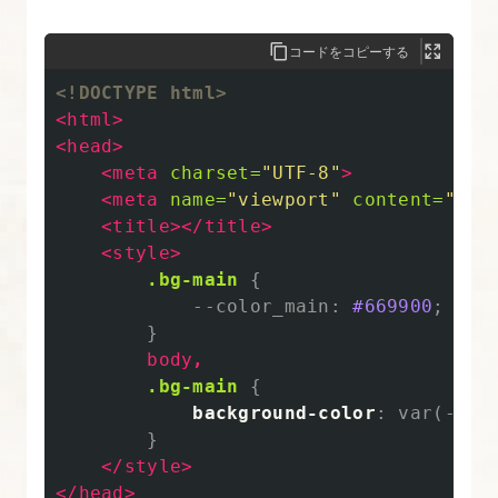
ン
シ
コードをコピーする
ブ
<!DOCTYPE html>
コ
<html>
ー
<head>
デ
<meta
charset=
"UTF-8"
>
<meta
name=
"viewport"
content=
"wid
ィ
<title></title>
ン
<style>
グ
.bg-main
{
--color_main
:
#669900
;
11.
}
イ
body
,
.bg-main
{
ベ
background-color
:
var
(
--co
ン
}
ト
</style>
紹
</head>