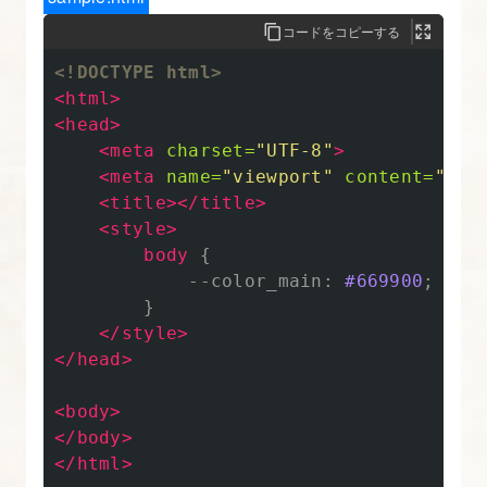
ら、
コードをコピーする
必
<!DOCTYPE html>
要
<html>
な
<head>
画
<meta
charset=
"UTF-8"
>
<meta
name=
"viewport"
content=
"wid
像
<title></title>
を
<style>
書
body
{
き
--color_main
:
#669900
;
出
}
す
</style>
</head>
7.
<body>
レ
</body>
ス
</html>
ポ