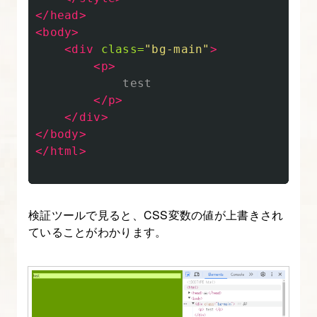
</head>
<body>
<div
class=
"bg-main"
>
<p>
            test

</p>
</div>
</body>
</html>
検証ツールで見ると、CSS変数の値が上書きされ
ていることがわかります。