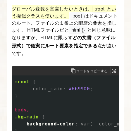
の
グローバル変数を宣言したいときは、
:root
とい
レ
う擬似クラスを使います。
:root
はドキュメント
ス
のルート、ファイルの１番上の階層の要素を指し
ポ
ます。 HTMLファイルだと
html {}
と同じ意味に
ン
なりますが、HTMLに限らず
どの文書（ファイル
シ
形式）で確実にルート要素を指定できる
点が違い
ブ
です。
コ
ー
コードをコピーする
デ
:root
{
ィ
--color_main
:
#669900
;
ン
}
グ
body
,
13.
.bg-main
{
background-color
:
var
(
--color_main
最
}