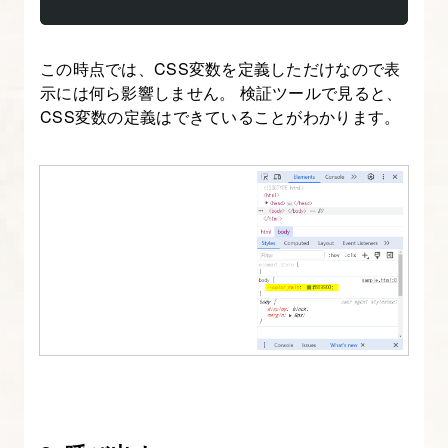
ン
シ
この時点では、CSS変数を定義しただけなので表
ブ
示には何ら影響しません。 検証ツールで見ると、
デ
CSS変数の定義はできていることがわかります。
ザ
イ
ン
の
コ
ー
デ
ィ
ン
グ
を
始