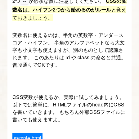
2つ
--
が必須な点に注意してください。
CSSの変
ィ
数名は、ハイフン2つから始めるのがルール
と覚え
ン
ておきましょう。
グ
要
変数名に使えるのは、半角の英数字・アンダース
件
コア・ハイフン。 半角のアルファベットなら大文
字も小文字も使えますが、別のものとして認識さ
6.
れます。 このあたりは id や class の命名と共通。
Illustrator
普段通りでOKです。
の
デ
ザ
イ
CSS変数が使えるか、実際に試してみましょう。
ン
以下では簡単に、HTMLファイルのhead内にCSS
を書いていきます。 もちろん外部CSSファイルに
デ
書いても使えますよ。
ー
タ
sample.html
か