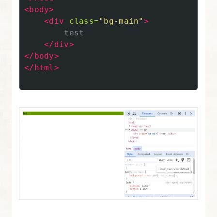
介
<body>
セ
<div
class=
"bg-main"
>
        test

ク
</div>
シ
</body>
ョ
</html>
ン
の
レ
ス
ポ
ン
シ
ブ
コ
ー
デ