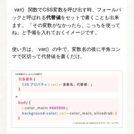
終
var()
関数でCSS変数を呼び出す時、フォールバ
了
ックと呼ばれる
代替値
をセットで書くことも出来
課
ます。 「その変数がなかったら、こっちを使って
題
ね」と予備を入れておくイメージです。
15.
使い方は、
var()
の中で、変数名の後に半角コン
CSS
マで区切って代替値を書くだけ。
変
数
（カ
ス
タ
ム
プ
ロ
パ