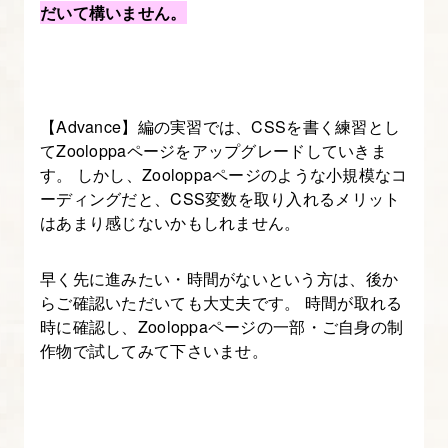
だいて構いません。
【図
解
た
っ
【Advance】編の実習では、CSSを書く練習とし
ぷ
てZooloppaページをアップグレードしていきま
り】
す。 しかし、Zooloppaページのような小規模なコ
-
ーディングだと、CSS変数を取り入れるメリット
は
はあまり感じないかもしれません。
じ
め
早く先に進みたい・時間がないという方は、後か
て
らご確認いただいても大丈夫です。 時間が取れる
時に確認し、Zooloppaページの一部・ご自身の制
の
作物で試してみて下さいませ。
WEB
デ
ザ
イ