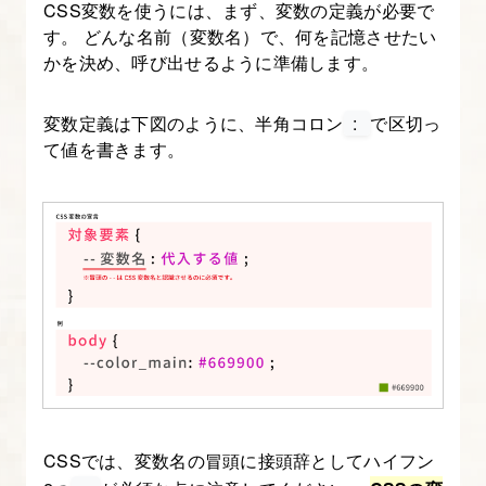
ウ
CSS変数を使うには、まず、変数の定義が必要で
す。 どんな名前（変数名）で、何を記憶させたい
ト
かを決め、呼び出せるように準備します。
基
礎
変数定義は下図のように、半角コロン
:
で区切っ
て値を書きます。
5.
実
習
デ
ザ
イ
ン
と
コ
ー
デ
CSSでは、変数名の冒頭に接頭辞としてハイフン