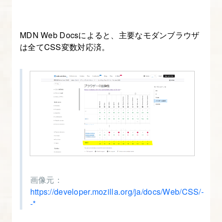
ポ
ー
ト
MDN Web Docsによると、主要なモダンブラウザ
と
は全てCSS変数対応済。
メ
デ
ィ
ア
ク
エ
リ
4.
画像元：
レ
https://developer.mozilla.org/ja/docs/Web/CSS/-
ス
-*
ポ