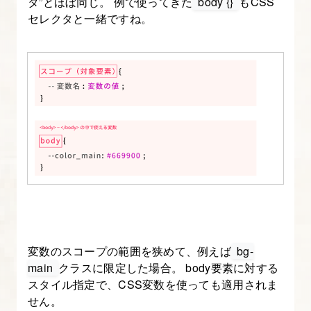
タ”とほぼ同じ。 例で使ってきた
body {}
もCSS
ン
セレクタと一緒ですね。
グ
10.
フ
ァ
ー
ス
ト
ビ
ュ
ー
の
変数のスコープの範囲を狭めて、例えば
bg-
レ
main
クラスに限定した場合。 body要素に対する
ス
スタイル指定で、CSS変数を使っても適用されま
せん。
ポ