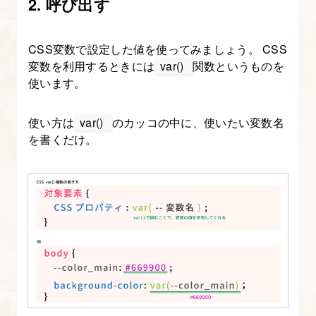
2. 呼び出す
め
よ
CSS変数で設定した値を使ってみましょう。 CSS
う
変数を利用するときには
var()
関数というものを
使います。
8.
レ
使い方は
var()
のカッコの中に、使いたい変数名
ス
を書くだけ。
ポ
ン
シ
ブ
コ
ー
デ
ィ
ン