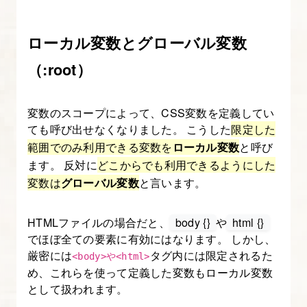
ィ
ン
ローカル変数とグローバル変数
グ
（:root）
12.
紹
変数のスコープによって、CSS変数を定義してい
介・
ても呼び出せなくなりました。 こうした
限定した
お
範囲でのみ利用できる変数を
ローカル変数
と呼び
知
ます。 反対に
どこからでも利用できるようにした
ら
変数は
グローバル変数
と言います。
せ
セ
HTMLファイルの場合だと、
body {}
や
html {}
ク
でほぼ全ての要素に有効にはなります。 しかし、
厳密には
タグ内には限定されるた
シ
<body>や<html>
め、これらを使って定義した変数もローカル変数
ョ
として扱われます。
ン