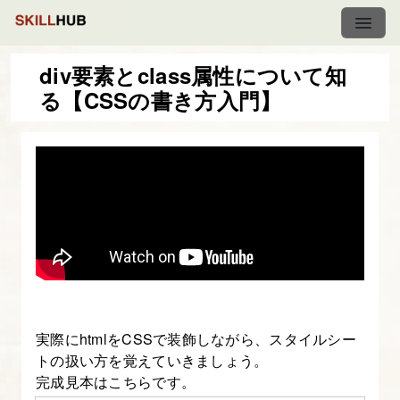
div要素とclass属性について知
る【CSSの書き方入門】
CSS
の
書
き
方
入
門
-
は
実際にhtmlをCSSで装飾しながら、スタイルシー
じ
トの扱い方を覚えていきましょう。
め
完成見本はこちらです。
て