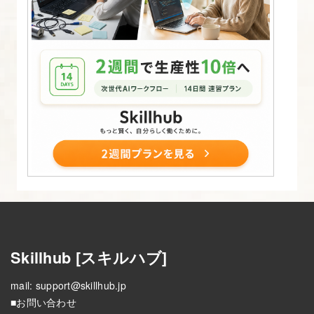
8.
表
（table）
を
CSS
で
装
飾
し、
会
社
概
要
Skillhub [スキルハブ]
ペ
mail:
support@skillhub.jp
ー
■お問い合わせ
ジ