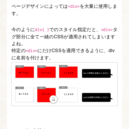
書
ページデザインによっては
を大量に使用しま
<div>
き
す。
方
入
今のように
でのスタイル指定だと、
タ
div{ }
<div>
門】
グ部分に全て一緒のCSSが適用されてしまいます
よね。
5.
特定の
にだけCSSを適用できるように、div
<div>
に名前を付けます。
CSS
の
余
白
（margin/padding）
と
中
央
配