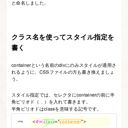
と命名しました。
使
っ
て
要
クラス名を使ってスタイル指定を
素
書く
を
横
並
containerという名前のdivにのみスタイルが適用さ
れるように、CSSファイルの方も書き換えましょ
び
う。
に
す
スタイル指定では、セレクタにcontainerの前に半
る
角ピリオド（
）を入れて書きます。
.
【CSS
半角ピリオドはclassを意味する記号です。
の
書
き