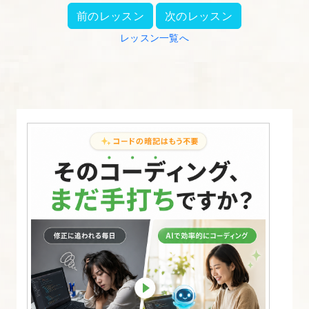
前のレッスン
次のレッスン
て、
余
レッスン一覧へ
白
を
調
整
す
る
【CSS
の
書
き
方
入
門】