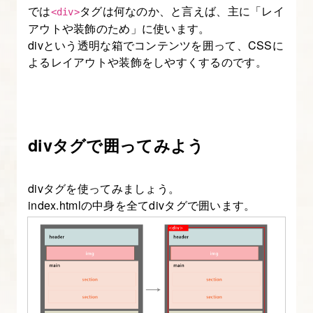
フ
では
タグは何なのか、と言えば、主に「レイ
<div>
ァ
アウトや装飾のため」に使います。
divという透明な箱でコンテンツを囲って、CSSに
イ
よるレイアウトや装飾をしやすくするのです。
ル
か
ら
の
divタグで囲ってみよう
ス
タ
イ
divタグを使ってみましょう。
ル
index.htmlの中身を全てdivタグで囲います。
シ
ー
ト
読
み