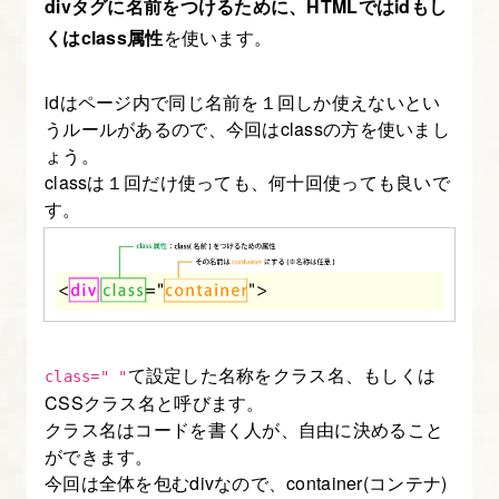
置
divタグに名前をつけるために、HTMLではidもし
に
くはclass属性
を使います。
す
る
idはページ内で同じ名前を１回しか使えないとい
うルールがあるので、今回はclassの方を使いまし
方
ょう。
法
classは１回だけ使っても、何十回使っても良いで
【CSS
す。
の
書
き
方
入
て設定した名称をクラス名、もしくは
門】
class=" "
CSSクラス名と呼びます。
クラス名はコードを書く人が、自由に決めること
6.
ができます。
flexbox
今回は全体を包むdivなので、container(コンテナ)
を