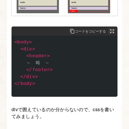
込
み
方
法
コードをコピーする
【CSS
<body>
の
<div>
書
<header>
き
    ～　略　～

方
</footer>
入
</div>
</body>
門】
3.
div
divで囲えているのか分からないので、cssを書い
要
てみましょう。
素