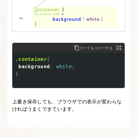
方
入
門】
7.
コードをコピーする
CSS
で
.container
{
background
:
white
;
リ
}
ス
ト
マ
上書き保存しても、ブラウザでの表示が変わらな
ー
ければうまくできています。
ク
を
消
し