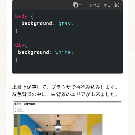
と
コードをコピーする
class
body
{
属
background
:
gray
;
性
}
に
つ
div
{
background
:
white
;
い
}
て
知
る
上書き保存して、ブラウザで再読み込みします。
【CSS
灰色背景の中に、白背景のエリアが出来ました。
の
書
き
方
入