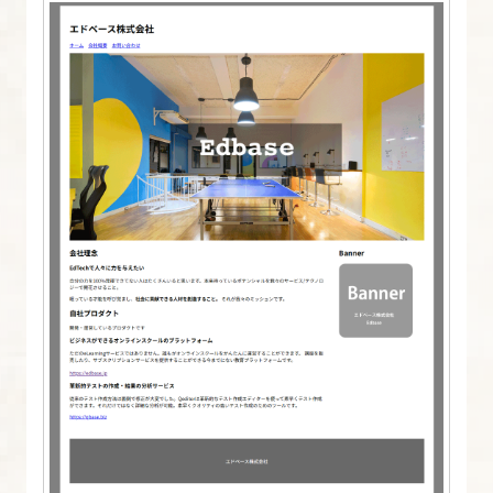
の
Web
デ
ザ
イ
ン
1.
CSS
と
は
何
か
を
知
る