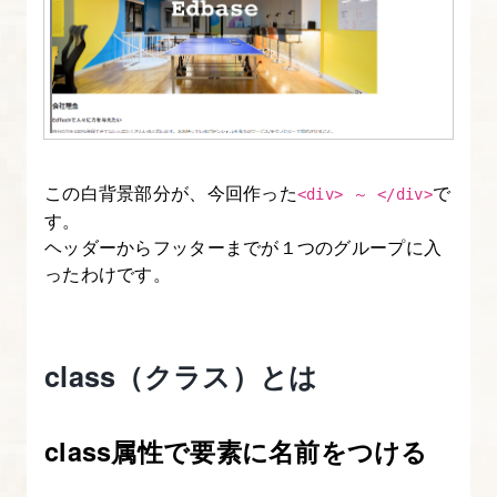
門】
4.
幅
（width）
と
この白背景部分が、今回作った
で
高
<div> ～ </div>
す。
さ
ヘッダーからフッターまでが１つのグループに入
（height）
ったわけです。
を
指
定
class（クラス）とは
す
る
CSS【CSS
class属性で要素に名前をつける
の