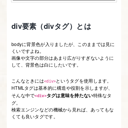
【CSS
の
書
div要素（divタグ）とは
き
方
bodyに背景色が入りましたが、このままでは見に
入
くいですよね。
門】
画像や文字の部分はあまり広がりすぎないように
して、背景色は白にしたいです。
2.
CSS
こんなときには
というタグを使用します。
<div>
の
HTMLタグは基本的に構造や役割を示しますが、
基
そんな中で
タグは意味を持たない
特殊なタ
<div>
本
グ。
書
検索エンジンなどの機械から見れば、あってもな
式、
くても良いタグです。
HTML