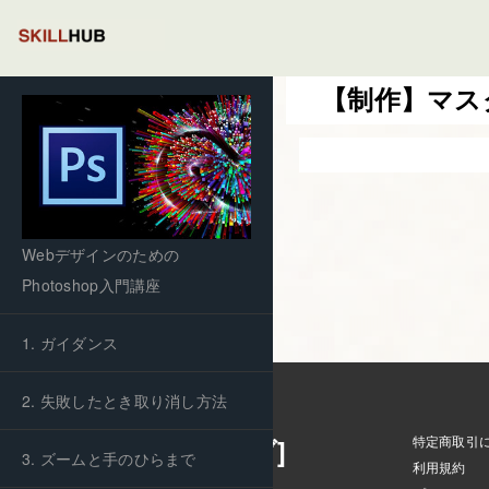
【制作】マス
Webデザインのための
Photoshop入門講座
1. ガイダンス
2. 失敗したとき取り消し方法
特定商取引
Skillhub [スキルハブ]
3. ズームと手のひらまで
利用規約