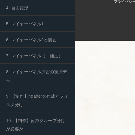
プライバシ
mail:
support@skillhub.jp
4. 自由変形
■お問い合わせ
5. レイヤーパネル1
6. レイヤーパネル2と演習
7. レイヤーパネル（゙補足）
8. レイヤーパネル演習の実演デ
モ
9. 【制作】headerの作成とフォ
ルダ分け
10. 【制作】何故グループ分け
が必要か