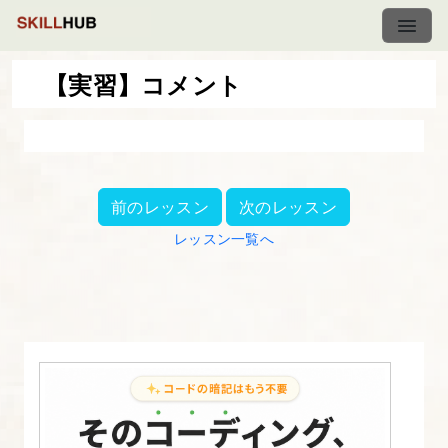
【実習】コメント
【後
編】
初
前のレッスン
次のレッスン
心
レッスン一覧へ
者
か
ら
の
Ruby
on
Rails
マ