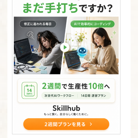
ス
タ
ー
講
座
1.
Scaffold
で
自
動
CRUD
作
成
2.