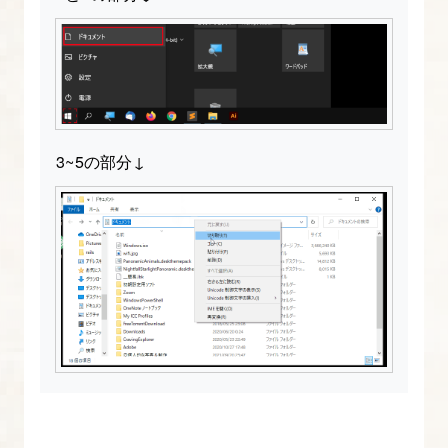
3~5の部分↓