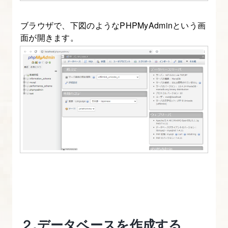
ス
ト
ブラウザで、下図のようなPHPMyAdminという画
ー
面が開きます。
ル
２.データベースを作成する