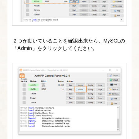
行
う
2.
デ
２つが動いていることを確認出来たら、MySQLの
ー
「Admin」をクリックしてください。
タ
ベ
ー
ス
作
成
と
WordPress
イ
ン