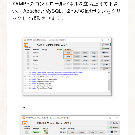
XAMPPのコントロールパネルを立ち上げて下さ
1.
い。 ApacheとMySQL、２つのStartボタンをクリ
XAMMP
ックして起動させます。
の
ダ
ン
ロ
ー
ド
と
イ
ン
ス
↓
ト
ー
ル
を