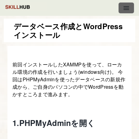
データベース作成とWordPress
インストール
XAMPP
で
作
前回インストールしたXAMMPを使って、ローカ
る
ル環境の作成を行いましょう(windows向け)。 今
WordPress
回はPHPMyAdminを使ったデータベースの新規作
開
成から、ご自身のパソコンの中でWordPressを動
発
かすところまで進みます。
環
境
講
1.PHPMyAdminを開く
座