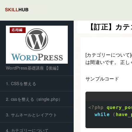
【訂正】カテ
[カテゴリーについて
は間違いです。 正しく
WordPress基礎講座【後編】
サンプルコード
1. CSSを整える
2. cssを整える（single.php）
<?php
query_po
3. サムネールとレイアウト
while
(
have_
4. カテゴリーについて