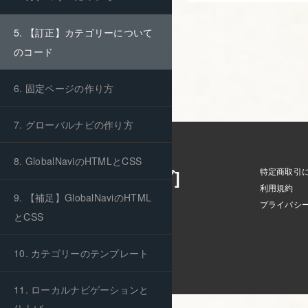
5. 【訂正】カテゴリーについて
のコード
6. 固定ページの作り方
7. グローバルナビの作り方
8. GlobalNaviのHTMLとCSS
特定商取引
Skillhub [スキルハブ]
利用規約
9. 【補足】GlobalNaviのHTML
プライバシ
mail:
support@skillhub.jp
とCSS
■お問い合わせ
10. カテゴリーのテンプレート
11. ローカルナビゲーションと