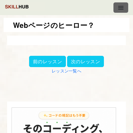
Webページのヒーロー？
新
HTML/CSS
入
前のレッスン
次のレッスン
門
レッスン一覧へ
講
座
（応
用
編）
1.
デ