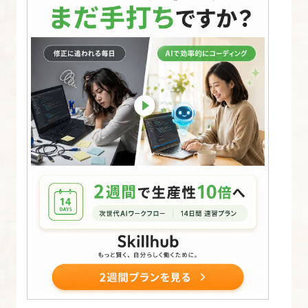
ザ
イ
ン
画
か
ら
Web
ペ
ー
ジ
を
設
計
す
る