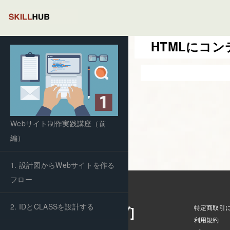
HTMLにコ
Webサイト制作実践講座（前
編）
1. 設計図からWebサイトを作る
フロー
2. IDとCLASSを設計する
特定商取引
Skillhub [スキルハブ]
利用規約