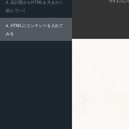
プライバシ
3. 設計図からHTMLを大まかに
mail:
support@skillhub.jp
■お問い合わせ
組んでいく
4. HTMLにコンテンツを入れて
みる