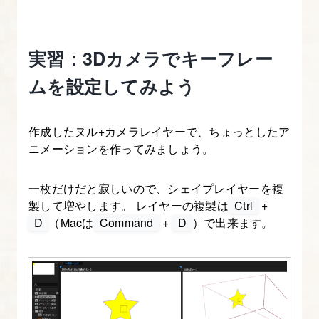
を
設
定
実習：3Dカメラでキーフレー
し、
ムを設定してみよう
緩
急
の
作成したヌル+カメラレイヤーで、ちょっとしたア
ニメーションを作ってみましょう。
あ
る
一枚だけだと寂しいので、シェイプレイヤーを複
ア
製して増やします。 レイヤーの複製は
Ctrl
+
ニ
D
（Macは
Command
+
D
）で出来ます。
メ
ー
シ
ョ
ン