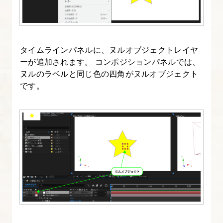
の
「プ
ロ
ジ
タイムラインパネルに、ヌルオブジェクトレイヤ
ェ
ーが追加されます。 コンポジションパネルでは、
ヌルのラベルと同じ色の四角がヌルオブジェクト
ク
です。
ト」
と
「コ
ン
ポ
ジ
シ
ョ
ン」
を