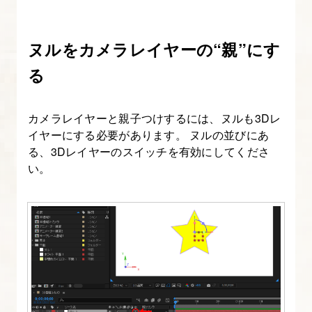
知
る
ヌルをカメラレイヤーの“親”にす
4.
る
After
Effects
カメラレイヤーと親子つけするには、ヌルも3Dレ
操
イヤーにする必要があります。 ヌルの並びにあ
作
る、3Dレイヤーのスイッチを有効にしてくださ
画
い。
面
の
把
握
と
初
期