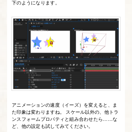
セ
下のようになります。
ッ
ト
の
使
い
方・
自
作
方
法
16.
アニメーションの速度（イーズ）を変えると、ま
After
た印象は変わりますね。 スケール以外の、他トラ
Effects
ンスフォームプロパティと組み合わせたら……な
の
ど、他の設定も試してみてください。
3D