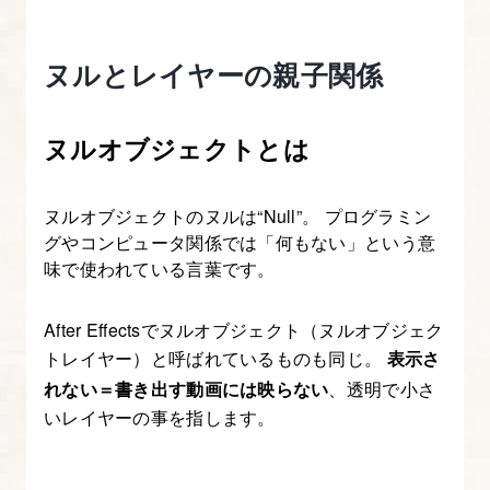
Effects
入
ヌルとレイヤーの親子関係
門
講
ヌルオブジェクトとは
座
【ア
ニ
ヌルオブジェクトのヌルは“Null”。 プログラミン
メ
グやコンピュータ関係では「何もない」という意
ー
味で使われている言葉です。
シ
ョ
After Effectsでヌルオブジェクト（ヌルオブジェク
ン
トレイヤー）と呼ばれているものも同じ。
表示さ
図
れない＝書き出す動画には映らない
、透明で小さ
いレイヤーの事を指します。
解
た
っ