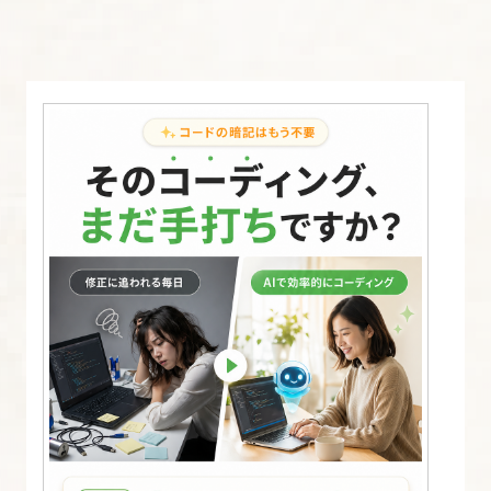
ー
の
ト
ラ
ン
ス
フ
ォ
ー
ム
18.
ラ
イ
ト
レ