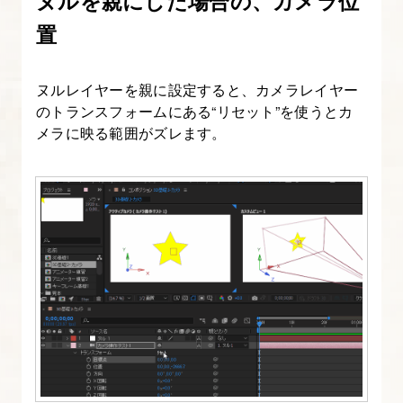
ヌルを親にした場合の、カメラ位
9.
置
キ
ー
ヌルレイヤーを親に設定すると、カメラレイヤー
フ
のトランスフォームにある“リセット”を使うとカ
レ
メラに映る範囲がズレます。
ー
ム
を
使
っ
て
ア
ニ
メ
ー
シ