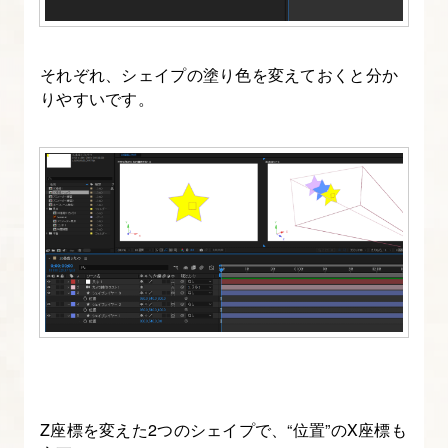
い
て
知
それぞれ、シェイプの塗り色を変えておくと分か
る
りやすいです。
12.
ア
ニ
メ
ー
タ
ー
機
能
で
Z座標を変えた2つのシェイプで、“位置”のX座標も
テ