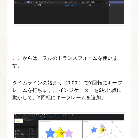
13.
After
Effects
で
制
作
し
ここからは、ヌルのトランスフォームを使いま
た
す。
ア
ニ
タイムラインの始まり（0:00f）でY回転にキーフ
メ
レームを打ちます。 インジケーターを2秒地点に
ー
動かして、Y回転にキーフレームを追加。
シ
ョ
ン
を