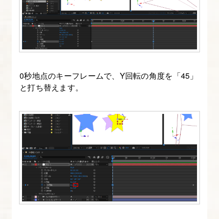
Premiere
Pro
で
使
う
方
0秒地点のキーフレームで、Y回転の角度を「45」
法
と打ち替えます。
14.
After
Effects
の
エ
フ
ェ
ク