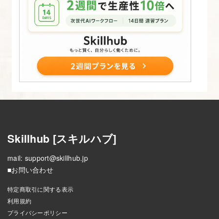
イ
ヤ
ー
で
照
明
効
果
を
加
Skillhub [スキルハブ]
え
mail:
support@skillhub.jp
る
■お問い合わせ
19.
特定商取引に関する表示
After
利用規約
プライバシーポリシー
Effects