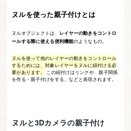
ぷ
ヌルを使った親子付けとは
り】
1.
ヌルオブジェクトは、
レイヤーの動きをコントロ
After
ールする際に使える便利機能
のようなもの。
Effects
入
ヌルを使って他のレイヤーの動きをコントロール
門
するためには、対象レイヤーをヌルに紐付ける必
講
要があります。
この紐付けはリンクや、親子関係
座
を作る・親子付けをする、などと表現されます。
に
つ
い
て
ヌルと3Dカメラの親子付け
2.