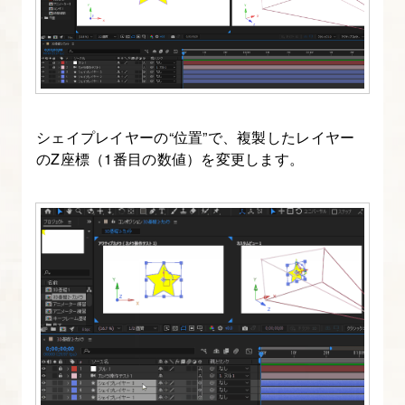
を
作
る
11.
シェイプレイヤーの“位置”で、複製したレイヤー
After
のZ座標（1番目の数値）を変更します。
Effects
の“ア
ニ
メ
ー
タ
ー”機
能
に
つ