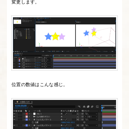
変更します。
キ
ス
ト
ア
ニ
メ
ー
シ
ョ
ン
を
位置の数値はこんな感じ。
作
成
す
る