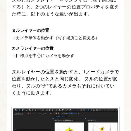
する）と、2つのレイヤーの位置プロパティを変え
を
た時に、以下のような違いが出ます。
使
お
ヌルレイヤーの位置
う
→カメラ単体を動かす（写す場所ごと変える）
カメラレイヤーの位置
7.
→目標点を中心にカメラを動かす
After
Effects
ヌルレイヤーの位置を動かすと、1ノードカメラで
基
位置を動かしたときと同じ変化。 ヌルの位置が変
本
わり、ヌルの“子”であるカメラもそれに付いてい
の
くように動きます。
８
ツ
ー
ル
を