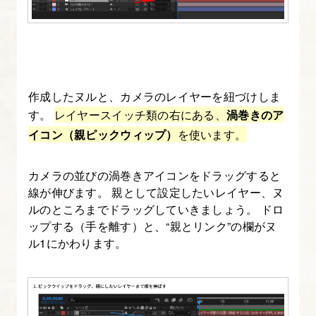
設
定
5.
After
作成したヌルと、カメラのレイヤーを紐づけしま
Effects
す。
レイヤースイッチ類の右にある、
渦巻きのア
の
イコン（親ピックウィップ）
を使います。
レ
イ
カメラの並びの渦巻きアイコンをドラッグすると
ヤ
線が伸びます。 親として設定したいレイヤー、ヌ
ー
ルのところまでドラッグしていきましょう。 ドロ
を
ップする（手を離す）と、“親とリンク”の欄がヌ
理
ル1にかわります。
解
す
る