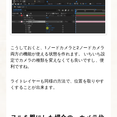
ラ
イ
ン
パ
ネ
ル
こうしておくと、1ノードカメラと2ノードカメラ
の
両方の機能が使える状態を作れます。 いちいち設
操
定でカメラの種類を変えなくても良いですし、便
作
利ですね。
に
つ
ライトレイヤーも同様の方法で、位置を取りやす
い
くすることが出来ます。
て
知
る