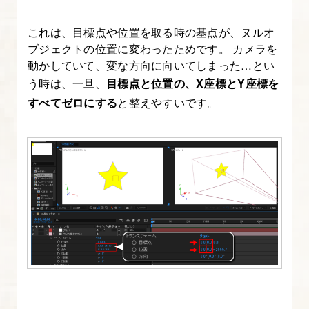
ョ
これは、目標点や位置を取る時の基点が、ヌルオ
ン
ブジェクトの位置に変わったためです。 カメラを
表
動かしていて、変な方向に向いてしまった…とい
現
う時は、一旦、
目標点と位置の、X座標とY座標を
を
すべてゼロにする
と整えやすいです。
制
作
す
る
10.
イ
ー
ジ
ン
グ