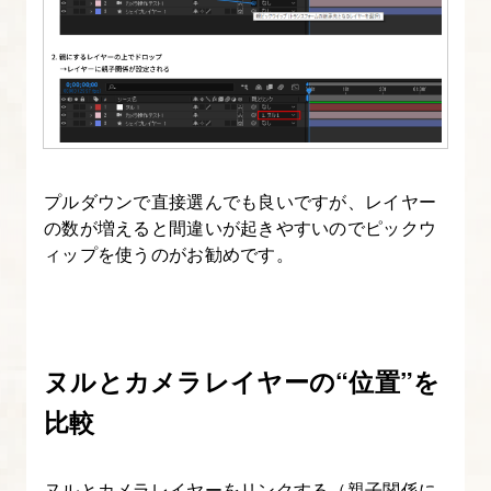
6.
レ
イ
ヤ
ー
の
プルダウンで直接選んでも良いですが、レイヤー
ト
の数が増えると間違いが起きやすいのでピックウ
ラ
ィップを使うのがお勧めです。
ン
ス
フ
ォ
ヌルとカメラレイヤーの“位置”を
ー
比較
ム
機
ヌルとカメラレイヤーをリンクする（親子関係に
能