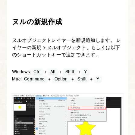
After
Effects
ヌルの新規作成
と
映
像
ヌルオブジェクトレイヤーを新規追加します。 レ
制
イヤーの新規 > ヌルオブジェクト、もしくは以下
のショートカットキーで追加できます。
作
の
基
Windows:
Ctrl
+
Alt
+
Shift
+
Y
Mac:
Command
+
Option
+
Shift
+
Y
礎
知
識
3.
After
Effects