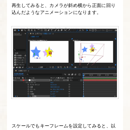
ト
再生してみると、カメラが斜め横から正面に回り
と
込んだようなアニメーションになります。
使
い
方
15.
ア
ニ
メ
ー
シ
ョ
ン
プ
リ
スケールでもキーフレームを設定してみると、以