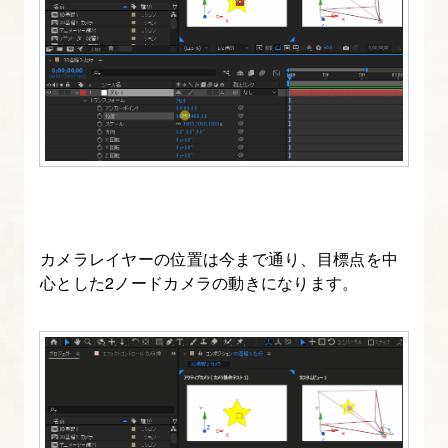
把
握
す
る
8.
キ
ー
フ
カメラレイヤーの位置は今まで通り、目標点を中
レ
心とした2ノードカメラの動きになります。
ー
ム
と
タ
イ
ム