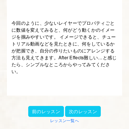
レ
イ
今回のように、少ないレイヤーでプロパティごと
ヤ
に数値を変えてみると、何がどう動くかのイメー
ー
ジを掴みやすいです。 イメージできると、チュー
に
トリアル動画などを見たときに、何をしているか
つ
が把握でき、自分の作りたいものにアレンジする
い
方法も見えてきます。After Effects難しい…と感じ
て
たら、シンプルなところからやってみてくださ
い。
知
る
17.
3D
前のレッスン
次のレッスン
レ
イ
レッスン一覧へ
ヤ