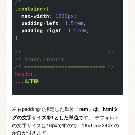
/* -----------------------------------
グ
.container
{
向
max-width
:
1200px
;
け、
padding-left
:
1.5rem
;
padding-right
:
1.5rem
;
CSS
}
フ
ァ
/* ========================== */
イ
/* header/footer

ル
/* ========================== */
の
header
,
..
.以下略
ベ
ー
ス
を
左右paddingで指定した単位
「rem」は、htmlタ
作
グの文字サイズを1とした単位
です。 デフォルト
ろ
の文字サイズは16pxですので、16×1.5＝24px の
余白が付きます。
う