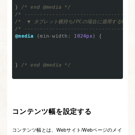
}
/* end @media */
ら、
/* -----------------------------------
必
/*  ▼ タブレット横持ち/PCの場合に適用するCSS ▼
要
/* -----------------------------------
な
@media
(
min-width
:
1024px
)
{
画
像
を
}
/* end @media */
書
き
出
す
7.
コンテンツ幅を設定する
レ
ス
コンテンツ幅とは、Webサイト/Webページのメイ
ポ