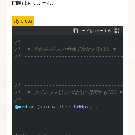
問題はありません。
レ
ス
style.css
ポ
ン
コードをコピーする
シ
/* -----------------------------------
ブ
/*  ▼ 全幅共通/スマホ幅で適用するCSS ▼

デ
/* -----------------------------------
ザ
イ
ン
/* -----------------------------------
と
/*  ▼ タブレット以上の場合に適用するCSS ▼

は？
/* -----------------------------------
モ
@media
(
min-width
:
600px
)
{
バ
イ
ル