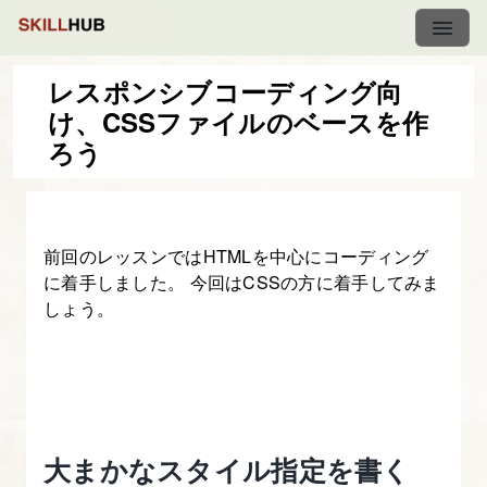
レスポンシブコーディング向
け、CSSファイルのベースを作
レ
ろう
ス
ポ
ン
前回のレッスンではHTMLを中心にコーディング
シ
に着手しました。 今回はCSSの方に着手してみま
ブ・
しょう。
デ
ザ
イ
ン
入
大まかなスタイル指定を書く
門