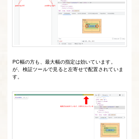
ン
シ
ブ
コ
ー
デ
ィ
PC幅の方も、最大幅の指定は効いています。
ン
が、検証ツールで見ると左寄せで配置されていま
グ
す。
11.
イ
ベ
ン
ト
紹