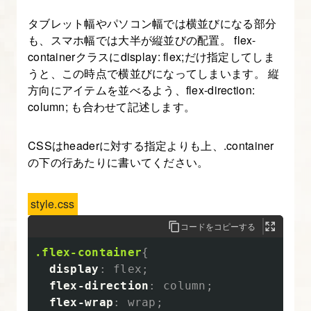
タブレット幅やパソコン幅では横並びになる部分
も、スマホ幅では大半が縦並びの配置。 flex-
containerクラスにdisplay: flex;だけ指定してしま
うと、この時点で横並びになってしまいます。 縦
方向にアイテムを並べるよう、flex-direction:
column; も合わせて記述します。
CSSはheaderに対する指定よりも上、.container
の下の行あたりに書いてください。
style.css
コードをコピーする
.flex-container
{
display
:
flex
;
flex-direction
:
column
;
flex-wrap
:
wrap
;