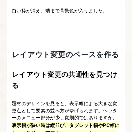
テ
ィ）
白い枠が消え、端まで背景色が入りました。
に
つ
い
て
知
レイアウト変更のベースを作る
ろ
う
レイアウト変更の共通性を見つけ
16.
る
CSS
変
題材のデザインを見ると、表示幅による大きな変
数
更点として要素の並べ方が挙げられます。ヘッダ
の
ーのメニュー部分が少し変則的ではありますが、
活
表示幅が狭い時は縦並び、タブレット幅やPC幅に
用