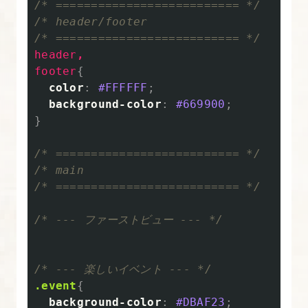
ウ
/* ========================== */
/* header/footer

ト
/* ========================== */
基
header
,
礎
footer
{
color
:
#FFFFFF
;
5.
background-color
:
#669900
;
実
}
習
/* ========================== */
デ
/* main

ザ
/* ========================== */
イ
ン
/* --- ファーストビュー --- */
と
コ
/* --- 楽しいイベント --- */
ー
.event
{
デ
background-color
:
#DBAF23
;