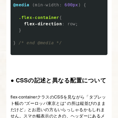
@media
(
min-width
:
600px
)
{
.flex-container
{
flex-direction
:
row
;
}
}
/* end @media */
● CSSの記述と異なる配置について
flex-containerクラスのCSSを見ながら「タブレッ
ト幅の “ズーロッパ東京とは” の所は縦並びのまま
だけど」とお思いの方もいらっしゃるかもしれま
せん。スマホ幅表示のときの、ヘッダーにあるメ