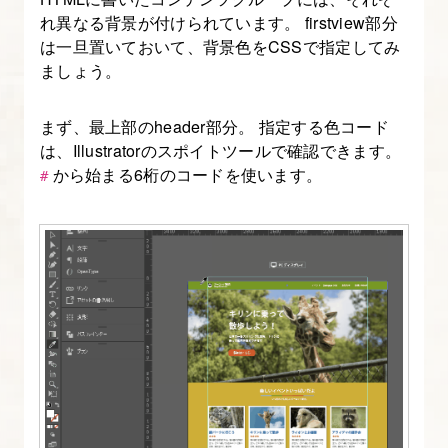
ポ
れ異なる背景が付けられています。 firstview部分
ン
は一旦置いておいて、背景色をCSSで指定してみ
シ
ましょう。
ブ
コ
まず、最上部のheader部分。 指定する色コード
ー
は、Illustratorのスポイトツールで確認できます。
から始まる6桁のコードを使います。
デ
#
ィ
ン
グ
に
使
う、
ビ
ュ
ー