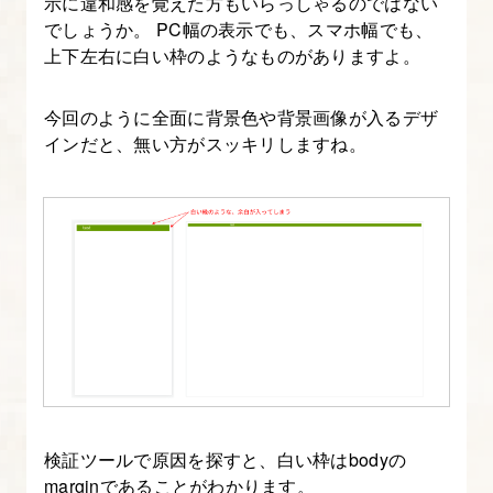
示に違和感を覚えた方もいらっしゃるのではない
の
でしょうか。 PC幅の表示でも、スマホ幅でも、
レ
上下左右に白い枠のようなものがありますよ。
ス
ポ
今回のように全面に背景色や背景画像が入るデザ
ン
インだと、無い方がスッキリしますね。
シ
ブ
コ
ー
デ
ィ
ン
グ
13.
検証ツールで原因を探すと、白い枠はbodyの
最
marginであることがわかります。