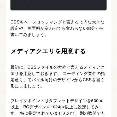
ン
1.
CSSもベースセッティングと言えるような大きな
本
設定や、画面幅が変わっても変わらない部分から
コ
書いてみましょう。
ー
ス
メディアクエリを用意する
の
内
最初に、CSSファイルの大枠と言えるメディアク
容
エリを用意しておきます。 コーディング要件の指
に
定通り、モバイル向けのデザインからCSSを書く
つ
形にしましょう。
い
て
ブレイクポイントはタブレットデザインを600px
以上、PCデザインを1024px以上に設定してみま
す。 特に指定されていませんので、別の数値でも
2.