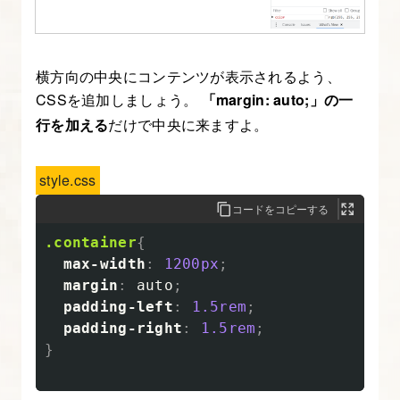
介
セ
ク
横方向の中央にコンテンツが表示されるよう、
シ
CSSを追加しましょう。
「margin: auto;」の一
ョ
行を加える
だけで中央に来ますよ。
ン
の
style.css
レ
コードをコピーする
ス
ポ
.container
{
ン
max-width
:
1200px
;
シ
margin
:
auto
;
padding-left
:
1.5rem
;
ブ
padding-right
:
1.5rem
;
コ
}
ー
デ