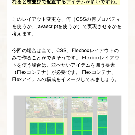
なると横並びで配置する
アイテムが多いですね。
例
このレイアウト変更を、何（CSSの何プロパティ
17.
を使うか、javascriptを使うか）で実現させるかを
ダ
考えます。
ー
ク
今回の場合は全て、CSS、Flexboxレイアウトの
みで作ることができそうです。 Flexboxレイアウ
モ
トを使う場合は、並べたいアイテムを囲う要素
ー
（Flexコンテナ）が必要です。 Flexコンテナ、
ド
Flexアイテムの構成をイメージしてみましょう。
対
応
の
た
め
の
CSS