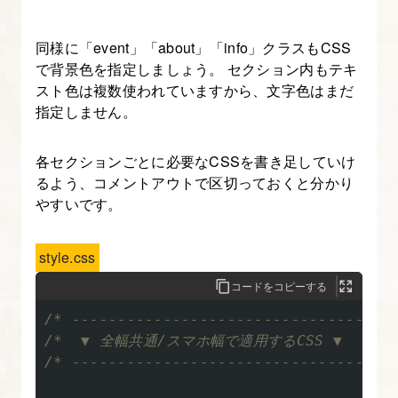
ン
シ
同様に「event」「about」「info」クラスもCSS
ブ
で背景色を指定しましょう。 セクション内もテキ
デ
スト色は複数使われていますから、文字色はまだ
ザ
指定しません。
イ
ン
各セクションごとに必要なCSSを書き足していけ
に
るよう、コメントアウトで区切っておくと分かり
やすいです。
役
立
つ
style.css
CSS
コードをコピーする
Flexbox
/* -----------------------------------
レ
/*  ▼ 全幅共通/スマホ幅で適用するCSS ▼

イ
/* -----------------------------------
ア