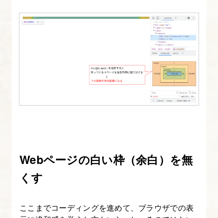
ィ
ン
グ
12.
紹
介・
お
知
ら
せ
セ
Webページの白い枠（余白）を無
ク
くす
シ
ョ
ここまでコーディングを進めて、ブラウザでの表
ン