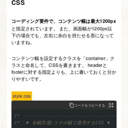
CSS
め
よ
コーディング要件で、コンテンツ幅は最大1200px
う
と指定されています。 また、画面幅が1200px以
下の場合でも、左右に余白を持たせる形になって
8.
いますね。
レ
ス
コンテンツ幅を設定するクラスを「container」ク
ポ
ラスと命名して、CSSを書きます。 headerと
ン
footerに対する指定よりも、上に書いておくと分か
シ
りやすいです。
ブ
コ
style.css
ー
コードをコピーする
デ
/* -----------------------------------
ィ
/*  ▼ 全幅共通/スマホ幅で適用するCSS ▼

ン