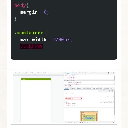
終
body
{
了
margin
:
0
;
課
}
題
.container
{
max-width
:
1200px
;
15.
...以下略
CSS
変
数
（カ
ス
タ
ム
プ
ロ
パ