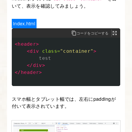
ン
いて、表示を確認してみましょう。
グ
index.html
10.
コードをコピーする
フ
<header>
ァ
<div
class=
"container"
>
ー
        test

ス
</div>
ト
</header>
ビ
ュ
ー
スマホ幅とタブレット幅では、左右にpaddingが
の
付いて表示されています。
レ
ス
ポ