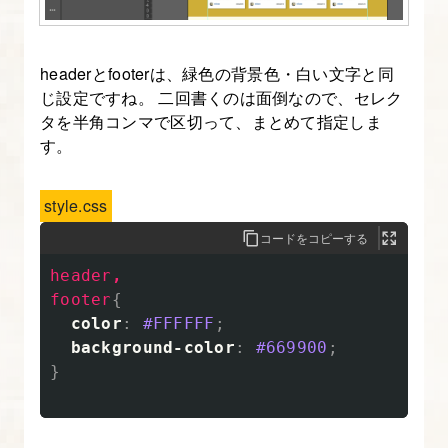
ポ
ー
ト
headerとfooterは、緑色の背景色・白い文字と同
と
じ設定ですね。 二回書くのは面倒なので、セレク
メ
タを半角コンマで区切って、まとめて指定しま
す。
デ
ィ
ア
style.css
ク
コードをコピーする
エ
header
,
リ
footer
{
color
:
#FFFFFF
;
4.
background-color
:
#669900
;
レ
}
ス
ポ