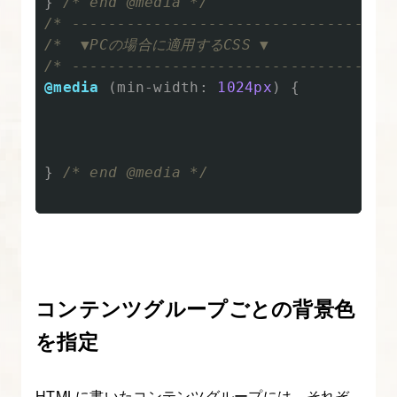
}
/* end @media */
フ
/* -----------------------------------
ァ
/*  ▼PCの場合に適用するCSS ▼

ー
/* -----------------------------------
ス
@media
(
min-width
:
1024px
)
{
ト
と
の
}
/* end @media */
違
い
も
解
説
コンテンツグループごとの背景色
3.
を指定
レ
ス
HTMLに書いたコンテンツグループには、それぞ