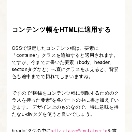
9.
ヘ
コンテンツ幅をHTMLに適用する
ッ
ダ
ー
CSSで設定したコンテンツ幅は、要素に
「container」クラスを追加すると適用されます。
と
ですが、今までに書いた要素（body、header、
フ
sectionタグなど）へ直にクラスを加えると、背景
ッ
色も途中までで切れてしまいますね。
タ
ー
ですので“横幅をコンテンツ幅に制限するためのク
の
ラスを持った要素”を各パートの中に書き加えてい
コ
きます。 デザイン上のものなので、特に意味を持
ー
たないdivタグを使うと良いでしょう。
デ
ィ
headerタグの中に
を書
<div class="container">