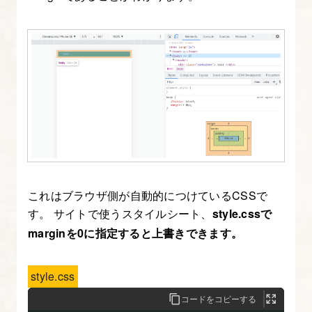
終
確
認
と
細
か
い
部
分
の
これはブラウザ側が自動的につけているCSSで
調
す。 サイトで使うスタイルシート、
style.cssで
整
marginを0に指定すると上書きできます。
14.
講
style.css
座
コードをコピーする