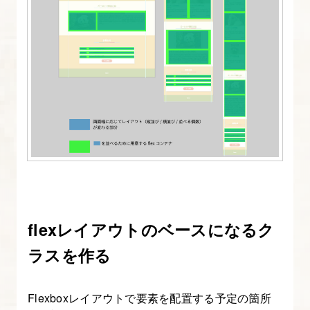
18.
Zooloppa
を
ダ
ー
ク
モ
ー
ド
対
flexレイアウトのベースになるク
応
に
ラスを作る
し
て
Flexboxレイアウトで要素を配置する予定の箇所
み