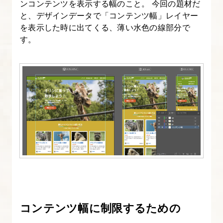
ンコンテンツを表示する幅のこと。 今回の題材だ
ン
と、デザインデータで「コンテンツ幅」レイヤー
シ
を表示した時に出てくる、薄い水色の線部分で
す。
ブ
デ
ザ
イ
ン
の
コ
ー
デ
ィ
ン
グ
コンテンツ幅に制限するための
を
始