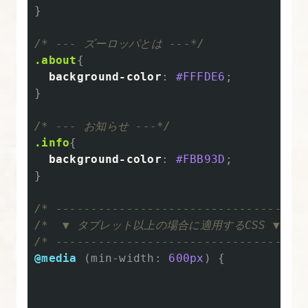
ィ
}
ン
グ
/* --- ズーロッパとは ---*/
要
.about
{
background-color
:
#FFFDE6
;
件
}
6.
/* --- お知らせ ---*/
Illustrator
.info
{
の
background-color
:
#FBB93D
;
デ
}
ザ
/* -----------------------------------
イ
/*  ▼ タブレット以上の場合に適用するCSS ▼

ン
/* -----------------------------------
デ
@media
(
min-width
:
600px
)
{
ー
タ
か