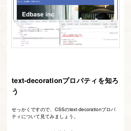
ウ
ス
オ
ー
バ
ー
時
の
色
を
text-decorationプロパティを知ろ
変
う
え
る
せっかくですので、CSSのtext-decorationプロパ
ティについて見てみましょう。
4.
Flexbox