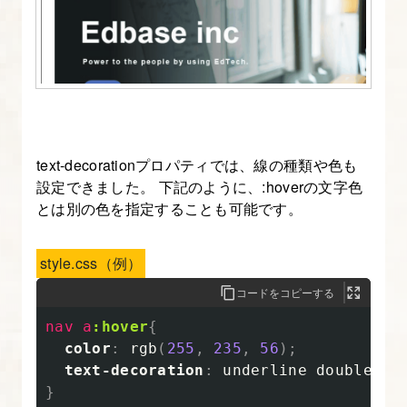
text-decorationプロパティでは、線の種類や色も
設定できました。 下記のように、:hoverの文字色
とは別の色を指定することも可能です。
style.css（例）
コードをコピーする
nav
a
:hover
{
color
:
rgb
(
255
,
235
,
56
);
text-decoration
:
underline
double
rg
}