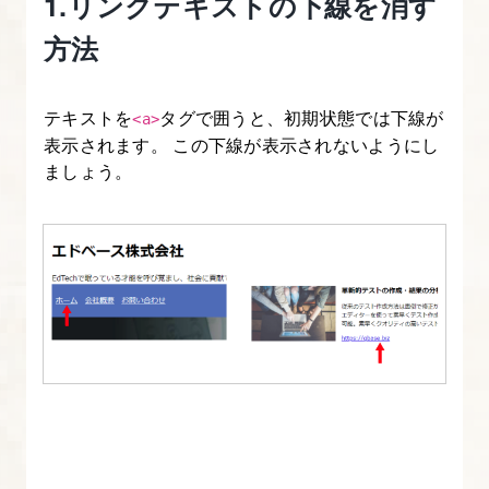
1.リンクテキストの下線を消す
内
方法
容
と
使
テキストを
タグで囲うと、初期状態では下線が
<a>
用
表示されます。 この下線が表示されないようにし
素
ましょう。
材
に
つ
い
て
2.
CSS
で
使