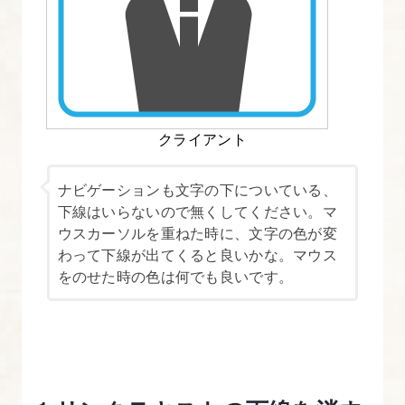
門
-
は
じ
め
クライアント
て
の
ナビゲーションも文字の下についている、
WEB
下線はいらないので無くしてください。マ
デ
ウスカーソルを重ねた時に、文字の色が変
ザ
わって下線が出てくると良いかな。マウス
イ
をのせた時の色は何でも良いです。
ン
1.
講
座