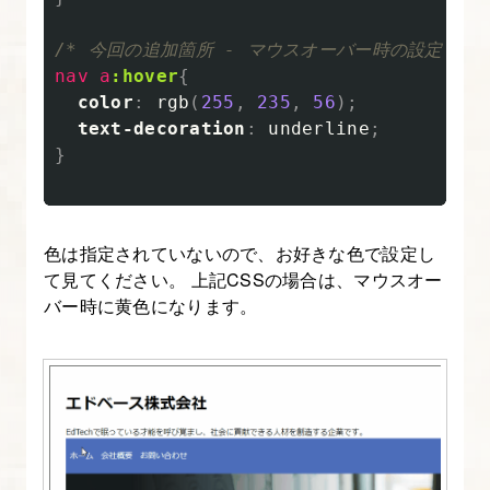
/* 今回の追加箇所 - マウスオーバー時の設定 */
nav
a
:hover
{
color
:
rgb
(
255
,
235
,
56
);
text-decoration
:
underline
;
}
色は指定されていないので、お好きな色で設定し
て見てください。 上記CSSの場合は、マウスオー
バー時に黄色になります。