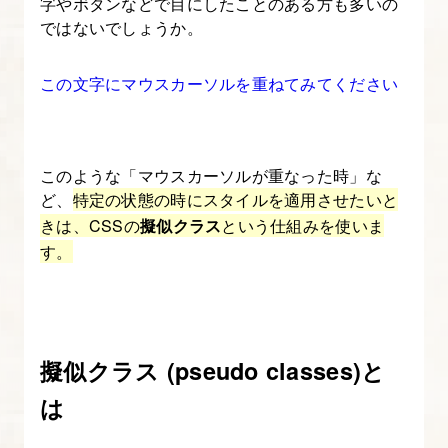
字やボタンなどで目にしたことのある方も多いの
ではないでしょうか。
示
す
この文字にマウスカーソルを重ねてみてください
る
方
法
このような「マウスカーソルが重なった時」な
7.
ど、
特定の状態の時にスタイルを適用させたいと
CSS
きは、CSSの
擬似クラス
という仕組みを使いま
の
す。
疑
似
要
素
擬似クラス (pseudo classes)と
と
は
は?
before