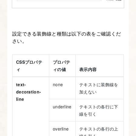
す
る
プ
ロ
設定できる装飾線と種類は以下の表をご確認くだ
パ
さい。
テ
ィ
を
CSSプロパテ
プロパテ
ィ
ィの値
表示内容
知
ろ
text-
none
テキストに装飾線を
う
decoration-
加えない
line
5.
underline
テキストの各行に下
ブ
線を引く
ロ
ッ
overline
テキストの各行の上
線を引く