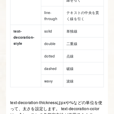
ク?
イ
line-
テキストの中央を貫
ン
through
く線を引く
ラ
イ
text-
solid
単独線
ン
decoration-
style
要
double
二重線
素?
dotted
点線
タ
グ
dashed
破線
の
種
wavy
波線
類
と
display
text-decoration-thicknessはpxや%などの単位を使
プ
って、太さを設定します。 text-decoration-color