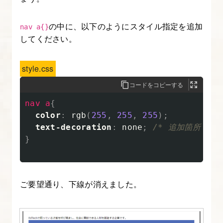
リ
ン
の中に、以下のようにスタイル指定を追加
nav a{}
ク
してください。
の
下
style.css
線
コードをコピーする
を
消
nav
a
{
color
:
rgb
(
255
,
255
,
255
);
し、
text-decoration
:
none
;
/* 追加箇所 */
擬
}
似
ク
ラ
ご要望通り、下線が消えました。
ス:hover
で
マ