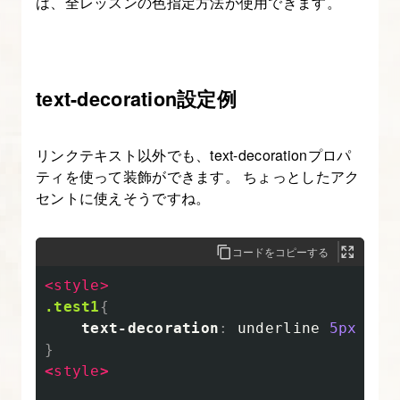
は、全レッスンの色指定方法が使用できます。
ロ
パ
テ
ィ
text-decoration設定例
に
つ
い
リンクテキスト以外でも、text-decorationプロパ
ティを使って装飾ができます。 ちょっとしたアク
て
セントに使えそうですね。
知
ろ
う
コードをコピーする
<style>
6.
.test1
{
CSS
text-decoration
:
underline
5px
dot
の
}
<
style
>
z-
index