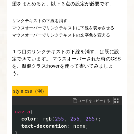
望をまとめると、以下３点の設定が必要です。
リンクテキストの下線を消す
マウスオーバーでリンクテキストに下線を表示させる
マウスオーバーでリンクテキストの文字色を変える
１つ目のリンクテキストの下線を消す、は既に設
定できています。 マウスオーバーされた時のCSS
を、擬似クラス:hoverを使って書いてみましょ
う。
style.css（例）
コードをコピーする
nav
a
{
color
:
rgb
(
255
,
255
,
255
);
text-decoration
:
none
;
}