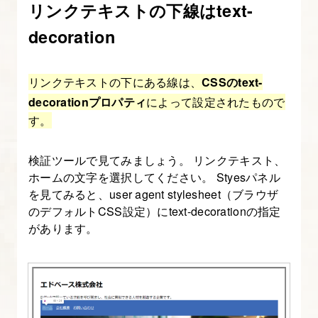
リンクテキストの下線はtext-
う
色
decoration
指
定
リンクテキストの下にある線は、
CSSのtext-
の
decorationプロパティ
によって設定されたもので
種
す。
類、
画
検証ツールで見てみましょう。 リンクテキスト、
像
ホームの文字を選択してください。 Styesパネル
か
を見てみると、user agent stylesheet（ブラウザ
ら
のデフォルトCSS設定）にtext-decorationの指定
色
があります。
(カ
ラ
ー
コ