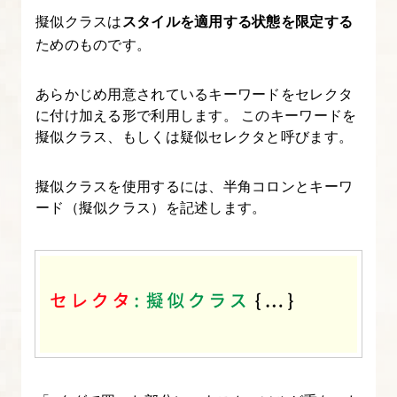
擬似クラスは
スタイルを適用する状態を限定する
と
ためのものです。
after
の
あらかじめ用意されているキーワードをセレクタ
設
に付け加える形で利用します。 このキーワードを
定
擬似クラス、もしくは疑似セレクタと呼びます。
方
法・
擬似クラスを使用するには、半角コロンとキーワ
使
ード（擬似クラス）を記述します。
い
方
を
知
ろ
う