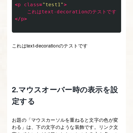
<
p
class
=
"test1"
>
と
これはtext-decorationのテストです
position
</
p
>
で
要
素
これはtext-decorationのテストです
を
好
き
な
位
2.マウスオーバー時の表示を設
置
定する
に、
重
ね
お題の「マウスカーソルを重ねると文字の色が変
て
わる」は、下の文字のような装飾です。リンク文
表