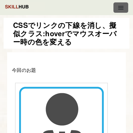
CSSでリンクの下線を消し、擬
似クラス:hoverでマウスオーバ
HTML&CSS
ー時の色を変える
で
つ
く
今回のお題
る
Web
サ
イ
ト
制
作
入