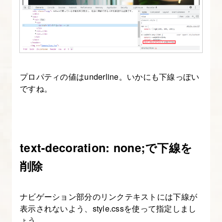
ー
ド)
を
調
べ
る
プロパティの値はunderline。いかにも下線っぽい
ですね。
方
法
を
知
text-decoration: none;で下線を
ろ
う
削除
3.
ナビゲーション部分のリンクテキストには下線が
CSS
表示されないよう、style.cssを使って指定しまし
で
ょう。