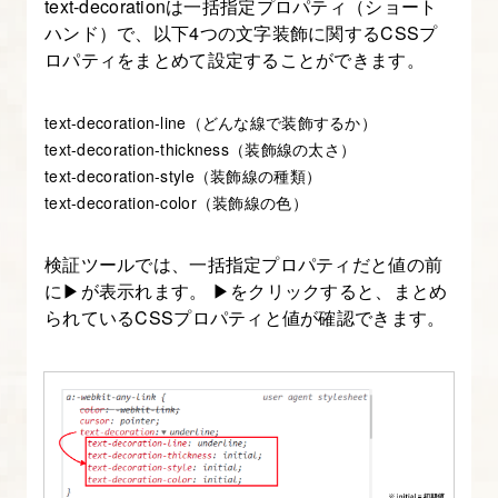
text-decorationは一括指定プロパティ（ショート
レ
ハンド）で、以下4つの文字装飾に関するCSSプ
イ
ロパティをまとめて設定することができます。
ア
ウ
text-decoration-line（どんな線で装飾するか）
ト・
text-decoration-thickness（装飾線の太さ）
ア
text-decoration-style（装飾線の種類）
イ
text-decoration-color（装飾線の色）
テ
ム
検証ツールでは、一括指定プロパティだと値の前
配
に▶が表示れます。 ▶をクリックすると、まとめ
られているCSSプロパティと値が確認できます。
置
方
法
に
関
係