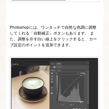
ジ
ュ
サ
ム
Photoshopには、ワンタッチで自然な色調に調整
ネ
してくれる「自動補正」ボタンもあります。 ま
た、調整を示す白い線上をクリックすると、カー
イ
ブ設定のポイントを追加できます。
ル
制
作
【写
真
素
材
の
背
景