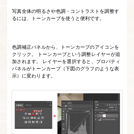
イ
キ
写真全体の明るさや色調・コントラストを調整す
るには、トーンカーブを使うと便利です。
ャ
ッ
チ
【A】
色調補正パネルから、トーンカーブのアイコンを
の
クリック。 トーンカーブという調整レイヤーが追
作
加されます。 レイヤーを選択すると、プロパティ
パネルがトーンカーブ（下図のグラフのような表
成
示）に変わります。
5.
企
業
メ
デ
ィ