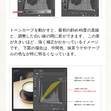
基
礎
強
化
トーンカーブを動かすと、最初の斜め45度の直線
②
と、調整した白い線の間に差ができます。 この差
文
が大きいほど、強く補正がかかっているイメージ
字
です。 下図の場合は、中間色、抹茶ラテやテーブ
ルの色なが特に明るくなっています。
装
飾
9.
Instagram
風
コ
ラ
ー