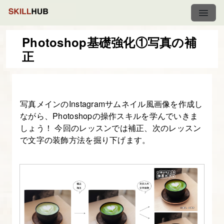
Photoshop基礎強化①写真の補
正
Photoshop
で
作
写真メインのInstagramサムネイル風画像を作成し
っ
ながら、Photoshopの操作スキルを学んでいきま
て
しょう！ 今回のレッスンでは補正、次のレッスン
学
で文字の装飾方法を掘り下げます。
ぶ
サ
ム
ネ
イ
ル/