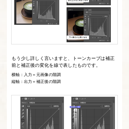
7.
Photoshop
基
礎
強
化
もう少し詳しく言いますと、トーンカーブは補正
①
前と補正後の変化を線で表したものです。
写
横軸：入力＝元画像の階調
真
縦軸：出力＝補正後の階調
の
補
正
8.
Photoshop