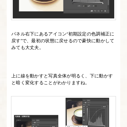
ム
ネ
イ
ル/
パネル右下にあるアイコン“初期設定の色調補正に
カ
戻す”で、最初の状態に戻せるので豪快に動かして
みても大丈夫。
バ
ー
画
像
上に線を動かすと写真全体が明るく、下に動かす
に
と暗く変化することがわかりますね。
つ
い
て
知
ろ
う