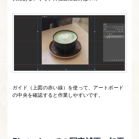
チ
の
基
礎
知
識・
参
考
サ
イ
ガイド（上図の赤い線）を使って、アートボード
ト
の中央を確認すると作業しやすいです。
3.
Web
メ
デ