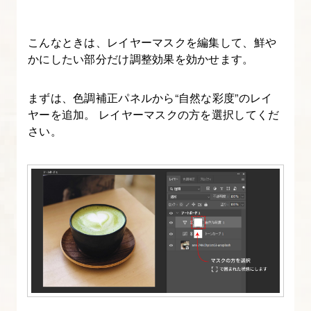
像
を
こんなときは、レイヤーマスクを編集して、鮮や
切
かにしたい部分だけ調整効果を効かせます。
り
出
まずは、色調補正パネルから“自然な彩度”のレイ
し、
ヤーを追加。 レイヤーマスクの方を選択してくだ
素
さい。
材
化
す
る】
13.
YouTube
サ
ム