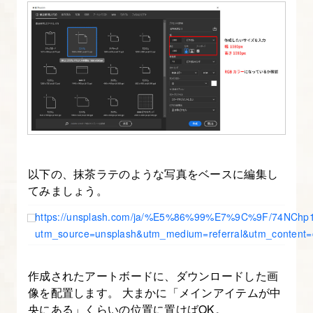
つ
い
て
2.
サ
ム
ネ
イ
以下の、抹茶ラテのような写真をベースに編集し
ル
てみましょう。
と
https://unsplash.com/ja/%E5%86%99%E7%9C%9F/74NChp1
ア
utm_source=unsplash&utm_medium=referral&utm_content=c
イ
キ
作成されたアートボードに、ダウンロードした画
ャ
像を配置します。 大まかに「メインアイテムが中
ッ
央にある」くらいの位置に置けばOK。