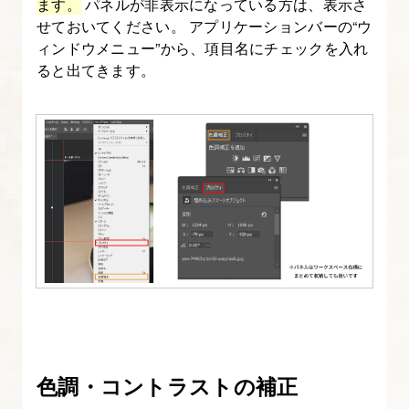
ます。
パネルが非表示になっている方は、表示さ
要
せておいてください。 アプリケーションバーの“ウ
な
ィンドウメニュー”から、項目名にチェックを入れ
ポ
ると出てきます。
イ
ン
ト
4.
企
業
メ
デ
ィ
ア
風
色調・コントラストの補正
ア