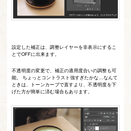
制
作
【素
材
と
文
設定した補正は、調整レイヤーを非表示にするこ
字
とでOFFに出来ます。
の
配
不透明度の変更で、補正の適用度合いの調整も可
能。 ちょっとコントラスト強すぎたかな…なんて
置、
ときは、トーンカーブで直すより、不透明度を下
装
げた方が簡単に済む場合もあります。
飾】
11.
YouTube
サ