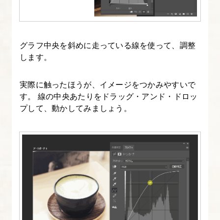
ア
風
ア
イ
グラフ中央を斜めに走っている線を使って、調整
キ
します。
ャ
ッ
実際に触ったほうが、イメージをつかみやすいで
す。 線の中央あたりをドラッグ・アンド・ドロッ
チ
プして、動かしてみましょう。
【B】
の
作
成
6.
Instagram
の
サ