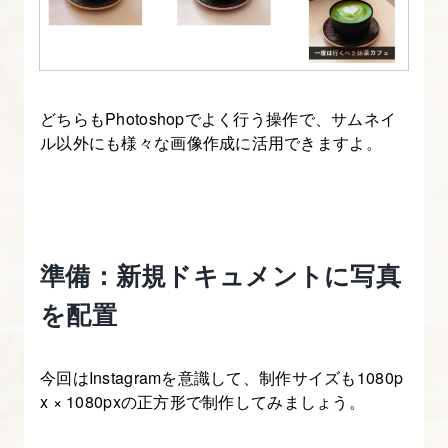
ア
イ
キ
ャ
どちらもPhotoshopでよく行う操作で、サムネイ
ッ
ル以外にも様々な画像作成に活用できますよ。
チ
制
作
入
準備：新規ドキュメントに写真
門
を配置
1.
本
今回はInstagramを意識して、制作サイズも1080p
講
x × 1080pxの正方形で制作してみましょう。
座
に