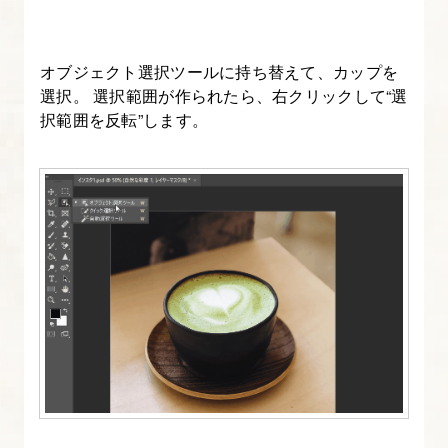
ネ
イ
ル
オブジェクト選択ツールに持ち替えて、カップを
制
選択。 選択範囲が作られたら、右クリックして“選
作
択範囲を反転”します。
【制
作
手
順、
YouTube
で
の
設
定】