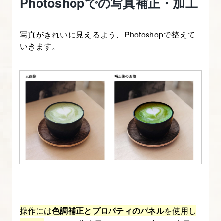
Photoshopでの写真補正・加工
ィ
ア/
ブ
写真がきれいに見えるよう、Photoshopで整えて
いきます。
ロ
グ
用
ア
イ
キ
ャ
ッ
チ
制
作
の
操作には
色調補正とプロパティのパネル
を使用し
重