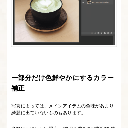
ム
ネ
イ
ル
の
特
徴・
デ
ザ
イ
一部分だけ色鮮やかにするカラー
ン
補正
す
る
写真によっては、メインアイテムの色味があまり
ポ
綺麗に出ていないものもあります。
イ
ン