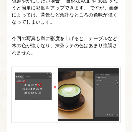
色鮮やかにしたい場合、“自然な彩度”や“彩度”を使
ト
うと簡単に彩度をアップできます。 ですが、画像
によっては、背景など余計なところの色味が強く
12.
なってしまいます。
YouTube
サ
今回の写真も単に彩度を上げると、テーブルなど
ム
木の色が強くなり、抹茶ラテの色はあまり強調さ
れません。
ネ
イ
ル
制
作
【動
画
か
ら
画