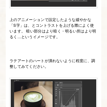
透
過】
上のアニメーションで設定したような緩やかな
10.
「S字」は、とコントラストを上げる際によく使
Instagram
います。 暗い部分はより暗く・明るい所はより明
るく…というイメージです。
風
コ
ラ
ー
ラテアートのハートが潰れないように程度に、調
ジ
整してみてください。
ュ
サ
ム
ネ
イ
ル