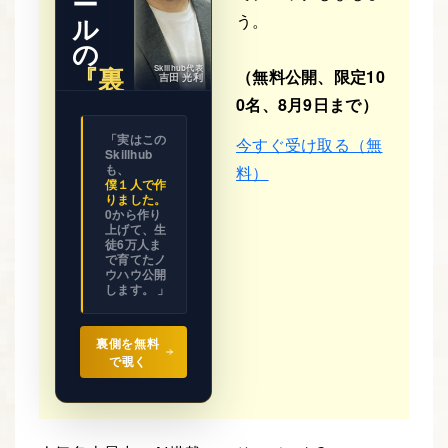
ー
う。
ル
の
『裏
Skillhub代表
（無料公開、限定10
吉田 光利
側』
0名、8月9日まで）
※ 期間限
「実はこの
今すぐ受け取る（無
定公開
Skillhub
ビジネス
の設計図
も、
料）
を
僕１人で作
全て見せ
りました。
ます。
0から作り
上げて、生
徒6万人ま
で育てたノ
ウハウ公開
します。 」
裏側を無料
で覗く