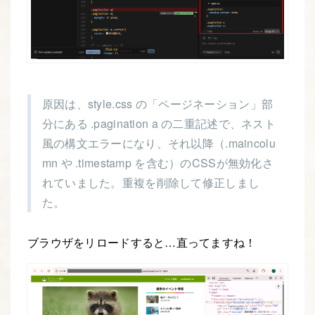
原因は、style.css の「ページネーション」部
分にある .pagination a の二重記述で、ネスト
風の構文エラーになり、それ以降（.maincolu
mn や .timestamp を含む）のCSSが無効化さ
れていました。重複を削除して修正しまし
た。
ブラウザをリロードすると…直ってますね！