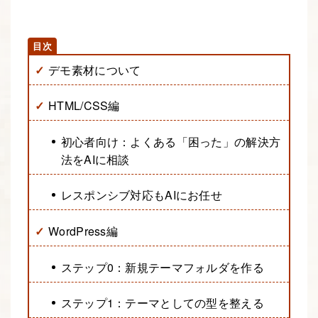
デモ素材について
HTML/CSS編
初心者向け：よくある「困った」の解決方
法をAIに相談
レスポンシブ対応もAIにお任せ
WordPress編
ステップ0：新規テーマフォルダを作る
ステップ1：テーマとしての型を整える