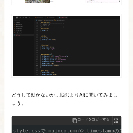
どうして効かないか…悩むよりAIに聞いてみまし
ょう。
コードをコピーする
style.cssで.maincolumnや.timestam