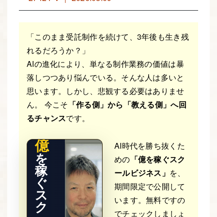
「このまま受託制作を続けて、3年後も生き残
れるだろうか？」
AIの進化により、単なる制作業務の価値は暴
落しつつあり悩んでいる。そんな人は多いと
THE RE
思います。しかし、悲観する必要はありませ
AL STO
RY
ん。 今こそ
「作る側」から「教える側」へ回
るチャンス
です。
億
AI時代を勝ち抜くた
を
めの
「億を稼ぐスク
稼
ールビジネス」
を、
ぐ
期間限定で公開して
ス
います。無料ですの
ク
でチェックしましょ