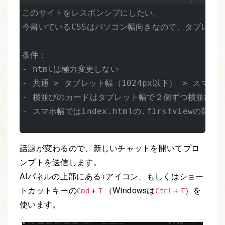
このサイトをレスポンシブにしたい。

今書いているCSSはパソコン幅向きなので、タブレット
条件：

- htmlは極力変更しない

- 共通 > タブレット幅（1024px以下） > スマホ
- 横並びのカードはタブレット幅で２個ずつ横並び、ス
- スマホ幅ではindex.htmlの.firstviewの背景
話題が変わるので、新しいチャットを開いてプロ
ンプトを送信します。
AIパネルの上部にある+アイコン、もしくはショー
トカットキーの
+
（Windowsは
+
）を
Cmd
T
Ctrl
T
使います。